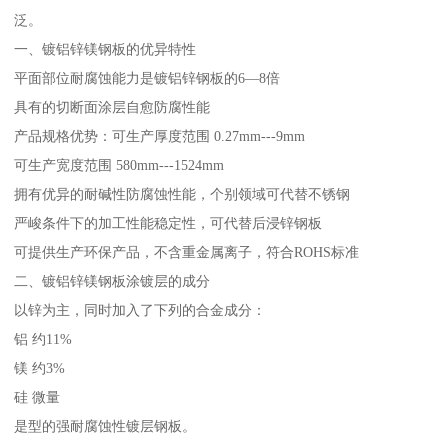
泛。
一、镀铝锌镁钢板的优异特性
平面部位耐腐蚀能力是镀铝锌钢板的6—8倍
具有的切断面涂层自愈防腐性能
产品规格优势：可生产厚度范围 0.27mm---9mm
可生产宽度范围 580mm---1524mm
拥有优异的耐碱性防腐蚀性能，个别领域可代替不锈钢
严峻条件下的加工性能稳定性，可代替后浸锌钢板
可提供生产环保产品，不含重金属离子，符合ROHS标准
二、镀铝锌镁钢板涂镀层的成分
以锌为主，同时加入了下列的合金成分：
铝 约11%
镁 约3%
硅 微量
是型的强耐腐蚀性镀层钢板。