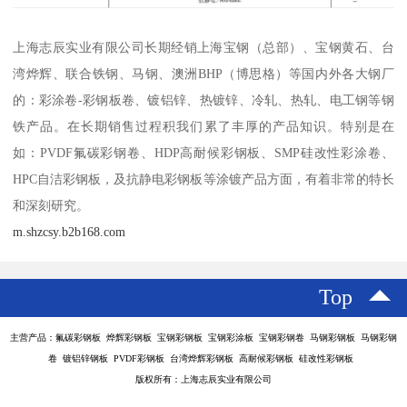
上海志辰实业有限公司长期经销上海宝钢（总部）、宝钢黄石、台
湾烨辉、联合铁钢、马钢、澳洲BHP（博思格）等国内外各大钢厂
的：彩涂卷-彩钢板卷、镀铝锌、热镀锌、冷轧、热轧、电工钢等钢
铁产品。在长期销售过程积我们累了丰厚的产品知识。特别是在
如：PVDF氟碳彩钢卷、HDP高耐候彩钢板、SMP硅改性彩涂卷、
HPC自洁彩钢板，及抗静电彩钢板等涂镀产品方面，有着非常的特长
和深刻研究。
m.shzcsy.b2b168.com
Top
主营产品：氟碳彩钢板 烨辉彩钢板 宝钢彩钢板 宝钢彩涂板 宝钢彩钢卷 马钢彩钢板 马钢彩钢
卷 镀铝锌钢板 PVDF彩钢板 台湾烨辉彩钢板 高耐候彩钢板 硅改性彩钢板
版权所有：上海志辰实业有限公司