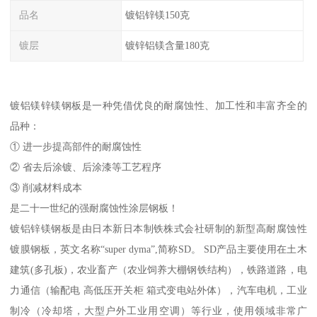
品名
镀铝锌镁150克
镀层
镀锌铝镁含量180克
镀铝镁锌镁钢板是一种凭借优良的耐腐蚀性、加工性和丰富齐全的
品种：
① 进一步提高部件的耐腐蚀性
② 省去后涂镀、后涂漆等工艺程序
③ 削减材料成本
是二十一世纪的强耐腐蚀性涂层钢板！
镀铝锌镁钢板是由日本新日本制铁株式会社研制的新型高耐腐蚀性
镀膜钢板，英文名称“super dyma”,简称SD。 SD产品主要使用在土木
建筑(多孔板)，农业畜产（农业饲养大棚钢铁结构），铁路道路，电
力通信（输配电 高低压开关柜 箱式变电站外体），汽车电机，工业
制冷（冷却塔，大型户外工业用空调）等行业，使用领域非常广