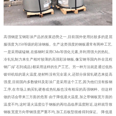
高强钢是宝钢彩涂产品的发展趋势之一,目前国外使用比较多的是屈
服强度为350等级的彩涂钢板。生产这类强度的钢板通常有两种工艺,
一是采用碳锰钢,在炼钢时采用CMn等强化元素,并利用强大的热轧、
冷轧轧制力来生产相对较薄的高强彩涂钢板,像宝钢等国内外全流程
钢厂(矿石到成品}都采用这样的生产工艺。另一种方法就是通过低热
镀锌机组的退火温度,使材料没有完全退火,还部分保留轧硬态来提高
强度,目前国内多数镀锌及彩涂厂是采用这个工艺,因为他们没有炼钢
工序,在市场上购买轧硬卷或热轧板也没有相应的高强钢种。但这样
做的话会带来三方面的危害·由于降低退火温度,加之带钢板宽方面的
温度不均,这时退火温度位于钢板的再结晶临界温度附近,这样就导致
钢板宽度方向带钢强度严重不均,加工后板型很难得到保证。·降低退