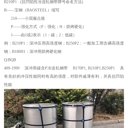
B210P1 : (抗凹陷性冷连轧钢带牌号命名方法)
B——宝钢（BAOSTEEL）缩写
210——小屈服点值
P——强化方式（P：强化；H：烘烤硬化）
1——由1或2表示（1：碳；2：低碳）
例：B210P1：深冲压用高强度钢；B250P2：一般加工用含磷高强度
钢；B180H1：深冲用烘烤硬化钢
Q/BQB
409-1999 深冲用碳含P冷连轧钢带 B170P1, B210P1,B250P1 具
有良好的冲压性能同时有高的强度，对部件减薄有利，并具抗凹陷
性能