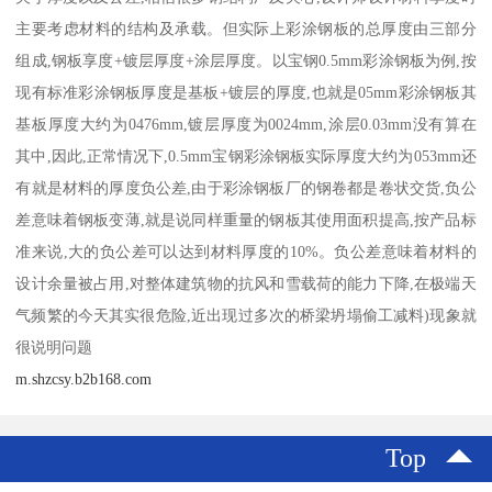
主要考虑材料的结构及承载。但实际上彩涂钢板的总厚度由三部分
组成,钢板享度+镀层厚度+涂层厚度。以宝钢0.5mm彩涂钢板为例,按
现有标准彩涂钢板厚度是基板+镀层的厚度,也就是05mm彩涂钢板其
基板厚度大约为0476mm,镀层厚度为0024mm,涂层0.03mm没有算在
其中,因此,正常情况下,0.5mm宝钢彩涂钢板实际厚度大约为053mm还
有就是材料的厚度负公差,由于彩涂钢板厂的钢卷都是卷状交货,负公
差意味着钢板变薄,就是说同样重量的钢板其使用面积提高,按产品标
准来说,大的负公差可以达到材料厚度的10%。负公差意味着材料的
设计余量被占用,对整体建筑物的抗风和雪载荷的能力下降,在极端天
气频繁的今天其实很危险,近出现过多次的桥梁坍塌偷工减料)现象就
很说明问题
m.shzcsy.b2b168.com
Top