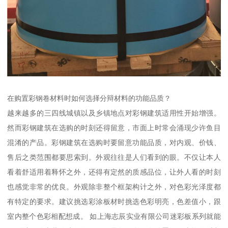
在购置彩钢卷材料时如何选择分辩材料的功能品质？
越来越多的三四线城镇以及乡镇地点对彩钢建筑适用性开始增强。
然而彩钢建筑在选购的时刻还得留意，市面上时常会涌现少许鱼目
混淆的产品。彩钢建筑在选购时要留意功能品质，对内观、价钱、
售后之类范围都要思索到。外观往往是人们看到的眼。不仅让本人
看着舒适用着释怀之外，还得有定然的质感品位，让外人看的时刻
也感觉非常的优良。外观除非整个框架构计之外，对色彩光泽度都
有特定的要求。建议挑选彩涂板材时挑选色彩明亮，色差值小，跟
室内整个色彩相配想成。 如上海志辰实业有限公司迷彩板系列就能