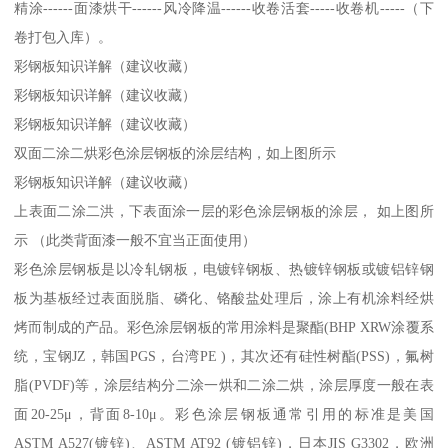
精涂------面漆烘干------风冷降温------收卷活套-----收卷机-----（下
卷打包入库）。
彩钢板知识详解（建议收藏）
彩钢板知识详解（建议收藏）
彩钢板知识详解（建议收藏）
双面二涂二烘彩色涂层钢板的涂层结构，如上图所示
彩钢板知识详解（建议收藏）
上表面二涂二洪，下表面涂一层的彩色涂层钢板的涂层， 如上图所
示 （此类背面漆一般不宜当正面使用）
彩色涂层钢板是以冷轧钢板，电镀锌钢板、热镀锌钢板或镀铝锌钢
板为基板经过表面脱脂、磷化、铬酸盐处理后，涂上有机涂料经烘
烤而制成的产品。彩色涂层钢板的常用涂料是聚酯(BHP XRW涂覆系
统，宝钢JZ，韩国PGS，台湾PE )，其次还有硅性树酯(PSS)，氟树
脂(PVDF)等，涂层结构分二涂一烘和二涂二烘，涂层厚度一般在表
面20-25μ，背面8-10μ。彩色涂层钢板通常引用的标准是美国
ASTM A527(镀锌)、ASTM AT92 (镀铝锌)，日本JIS G3302，欧洲