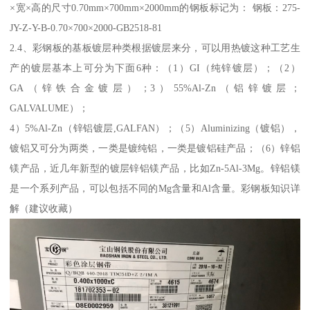
×宽×高的尺寸0.70mm×700mm×2000mm的钢板标记为： 钢板：275-
JY-Z-Y-B-0.70×700×2000-GB2518-81
2.4、彩钢板的基板镀层种类根据镀层来分，可以用热镀这种工艺生
产的镀层基本上可分为下面6种：（1）GI（纯锌镀层）；（2）
GA（锌铁合金镀层）；3）55%Al-Zn（铝锌镀层；
GALVALUME）；
4）5%Al-Zn（锌铝镀层,GALFAN）；（5）Aluminizing（镀铝），
镀铝又可分为两类，一类是镀纯铝，一类是镀铝硅产品；（6）锌铝
镁产品，近几年新型的镀层锌铝镁产品，比如Zn-5Al-3Mg。锌铝镁
是一个系列产品，可以包括不同的Mg含量和Al含量。彩钢板知识详
解（建议收藏）