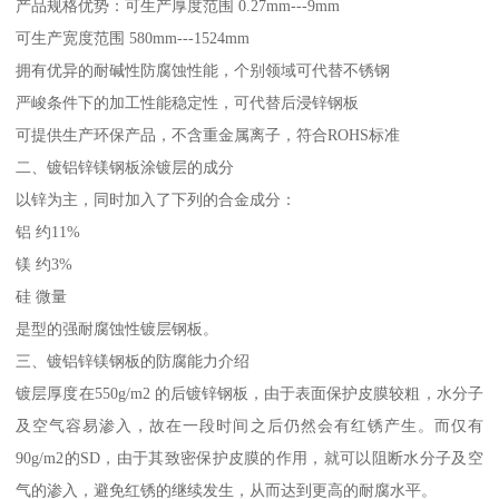
产品规格优势：可生产厚度范围 0.27mm---9mm
可生产宽度范围 580mm---1524mm
拥有优异的耐碱性防腐蚀性能，个别领域可代替不锈钢
严峻条件下的加工性能稳定性，可代替后浸锌钢板
可提供生产环保产品，不含重金属离子，符合ROHS标准
二、镀铝锌镁钢板涂镀层的成分
以锌为主，同时加入了下列的合金成分：
铝 约11%
镁 约3%
硅 微量
是型的强耐腐蚀性镀层钢板。
三、镀铝锌镁钢板的防腐能力介绍
镀层厚度在550g/m2 的后镀锌钢板，由于表面保护皮膜较粗，水分子
及空气容易渗入，故在一段时间之后仍然会有红锈产生。而仅有
90g/m2的SD，由于其致密保护皮膜的作用，就可以阻断水分子及空
气的渗入，避免红锈的继续发生，从而达到更高的耐腐水平。