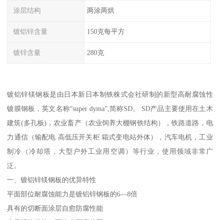
涂层结构
两涂两烘
镀铝锌含量
150克每平方
镀锌含量
280克
镀铝锌镁钢板是由日本新日本制铁株式会社研制的新型高耐腐蚀性
镀膜钢板，英文名称“super dyma”,简称SD。 SD产品主要使用在土木
建筑(多孔板)，农业畜产（农业饲养大棚钢铁结构），铁路道路，电
力通信（输配电 高低压开关柜 箱式变电站外体），汽车电机，工业
制冷（冷却塔，大型户外工业用空调）等行业，使用领域非常广
泛。
一、镀铝锌镁钢板的优异特性
平面部位耐腐蚀能力是镀铝锌钢板的6—8倍
具有的切断面涂层自愈防腐性能