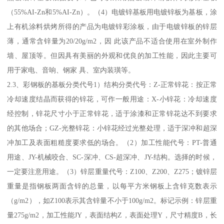
（55%AI-Zn和5%AI-Zn）。（4）电镀锌基板用电镀锌板为基板，涂
上有机涂料烘烤所得的产品为电镀锌彩涂板，由于电镀锌板的锌层
薄，通常含锌量为20/20g/m2，因 此该产品不适合使用在室外制作
墙、屋顶等。但因具有美丽的外观和优良的加工性能，因此主要可
用于家电、音响、钢家 具、室内装璜等。
2.3、彩钢板的基板分类代号1）结构分类代号：Z-正常锌花：按正常
冷却速度结晶而获得的锌花，可作一般用途：X-小锌花：冷却速度
经控制，锌花尺寸小于正常锌花，适于涂漆和正常锌花达不到要求
的其他场合；GZ-光整锌花：小锌花经过光整处理，适于深冲和超深
冲加工及表面粗糙度要求低的场合。（2）加工性能代号：PT-普通
用途、JY-机械咬合、SC-深冲、CS-超深冲、JY-结构。选择的时候，
一定要注意用途。（3）锌层重量代号：Z100、Z200、Z275；镀锌层
重量是指钢板两面含锌的总量，以每平方米钢板上含锌克数表示
（g/m2），如Z100表示其含锌量不小于100g/m2。标记示例：锌层重
量275g/m2，加工性能JY，表面结构Z，表面处理Y，尺寸精度B，长