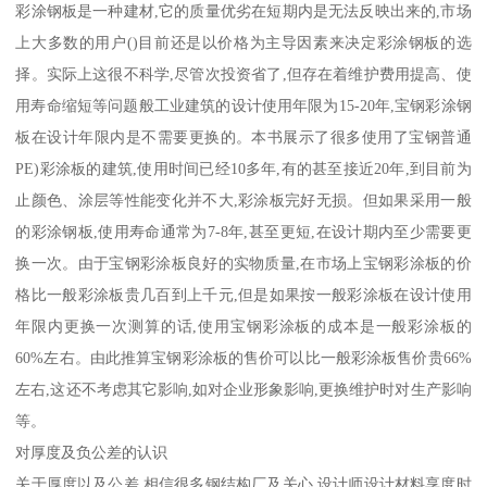
彩涂钢板是一种建材,它的质量优劣在短期内是无法反映出来的,市场
上大多数的用户()目前还是以价格为主导因素来决定彩涂钢板的选
择。实际上这很不科学,尽管次投资省了,但存在着维护费用提高、使
用寿命缩短等问题般工业建筑的设计使用年限为15-20年,宝钢彩涂钢
板在设计年限内是不需要更换的。本书展示了很多使用了宝钢普通
PE)彩涂板的建筑,使用时间已经10多年,有的甚至接近20年,到目前为
止颜色、涂层等性能变化并不大,彩涂板完好无损。但如果采用一般
的彩涂钢板,使用寿命通常为7-8年,甚至更短,在设计期内至少需要更
换一次。由于宝钢彩涂板良好的实物质量,在市场上宝钢彩涂板的价
格比一般彩涂板贵几百到上千元,但是如果按一般彩涂板在设计使用
年限内更换一次测算的话,使用宝钢彩涂板的成本是一般彩涂板的
60%左右。由此推算宝钢彩涂板的售价可以比一般彩涂板售价贵66%
左右,这还不考虑其它影响,如对企业形象影响,更换维护时对生产影响
等。
对厚度及负公差的认识
关于厚度以及公差,相信很多钢结构厂及关心,设计师设计材料享度时