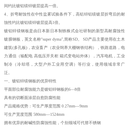
间约比镀铝镁锌镀层提高一倍。
4、折弯耐蚀性在中性盐雾试验条件下，高铝锌铝镁镀层折弯后的耐
蚀性约比镀铝镁锌镀层提高1倍。
镀铝锌镁钢板是由日本新日本制铁株式会社研制的新型高耐腐蚀性
镀膜钢板，英文名称“super dyma”,简称SD。 SD产品主要使用在土木
建筑(多孔板)，农业畜产（农业饲养大棚钢铁结构），铁路道路，电
力通信（输配电 高低压开关柜 箱式变电站外体），汽车电机，工业
制冷（冷却塔，大型户外工业用空调）等行业，使用领域非常广
泛。
一、镀铝锌镁钢板的优异特性
平面部位耐腐蚀能力是镀铝锌钢板的6—8倍
具有的切断面涂层自愈防腐性能
产品规格优势：可生产厚度范围 0.27mm---9mm
可生产宽度范围 580mm---1524mm
拥有优异的耐碱性防腐蚀性能，个别领域可代替不锈钢