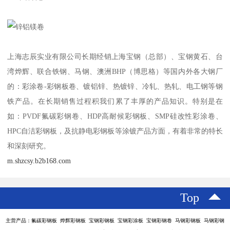
上海志辰实业有限公司长期经销上海宝钢（总部）、宝钢黄石、台
湾烨辉、联合铁钢、马钢、澳洲BHP（博思格）等国内外各大钢厂
的：彩涂卷-彩钢板卷、镀铝锌、热镀锌、冷轧、热轧、电工钢等钢
铁产品。在长期销售过程积我们累了丰厚的产品知识。特别是在
如：PVDF氟碳彩钢卷、HDP高耐候彩钢板、SMP硅改性彩涂卷、
HPC自洁彩钢板，及抗静电彩钢板等涂镀产品方面，有着非常的特长
和深刻研究。
m.shzcsy.b2b168.com
Top
主营产品：氟碳彩钢板 烨辉彩钢板 宝钢彩钢板 宝钢彩涂板 宝钢彩钢卷 马钢彩钢板 马钢彩钢