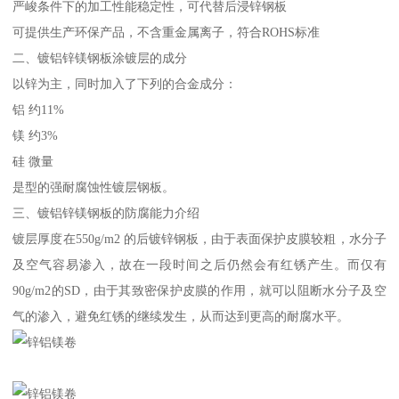
严峻条件下的加工性能稳定性，可代替后浸锌钢板
可提供生产环保产品，不含重金属离子，符合ROHS标准
二、镀铝锌镁钢板涂镀层的成分
以锌为主，同时加入了下列的合金成分：
铝 约11%
镁 约3%
硅 微量
是型的强耐腐蚀性镀层钢板。
三、镀铝锌镁钢板的防腐能力介绍
镀层厚度在550g/m2 的后镀锌钢板，由于表面保护皮膜较粗，水分子
及空气容易渗入，故在一段时间之后仍然会有红锈产生。而仅有
90g/m2的SD，由于其致密保护皮膜的作用，就可以阻断水分子及空
气的渗入，避免红锈的继续发生，从而达到更高的耐腐水平。