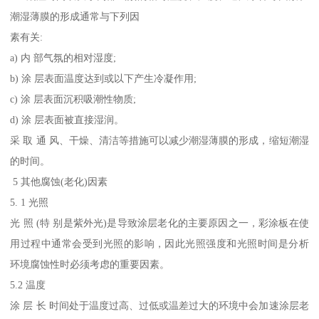
潮湿薄膜的形成通常与下列因
素有关:
a) 内 部气氛的相对湿度;
b) 涂 层表面温度达到或以下产生冷凝作用;
c) 涂 层表面沉积吸潮性物质;
d) 涂 层表面被直接湿润。
采 取 通 风、干燥、清洁等措施可以减少潮湿薄膜的形成，缩短潮湿
的时间。
5 其他腐蚀(老化)因素
5. 1 光照
光 照 (特 别是紫外光)是导致涂层老化的主要原因之一，彩涂板在使
用过程中通常会受到光照的影响，因此光照强度和光照时间是分析
环境腐蚀性时必须考虑的重要因素。
5.2 温度
涂 层 长 时间处于温度过高、过低或温差过大的环境中会加速涂层老