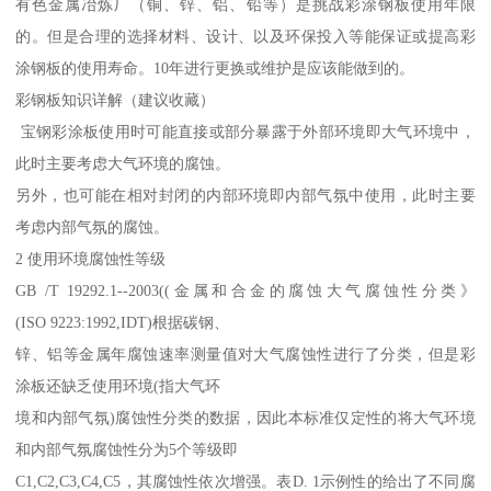
有色金属冶炼厂（铜、锌、铝、铅等）是挑战彩涂钢板使用年限
的。但是合理的选择材料、设计、以及环保投入等能保证或提高彩
涂钢板的使用寿命。10年进行更换或维护是应该能做到的。
彩钢板知识详解（建议收藏）
宝钢彩涂板使用时可能直接或部分暴露于外部环境即大气环境中，
此时主要考虑大气环境的腐蚀。
另外，也可能在相对封闭的内部环境即内部气氛中使用，此时主要
考虑内部气氛的腐蚀。
2 使用环境腐蚀性等级
GB /T 19292.1--2003((金属和合金的腐蚀大气腐蚀性分类》
(ISO 9223:1992,IDT)根据碳钢、
锌、铝等金属年腐蚀速率测量值对大气腐蚀性进行了分类，但是彩
涂板还缺乏使用环境(指大气环
境和内部气氛)腐蚀性分类的数据，因此本标准仅定性的将大气环境
和内部气氛腐蚀性分为5个等级即
C1,C2,C3,C4,C5，其腐蚀性依次增强。表D. 1示例性的给出了不同腐