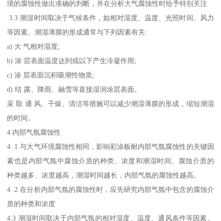
境的腐蚀性做出准确的判断，并在分析大气腐蚀性时给予特别关注
3.3 潮湿时间取决于气候条件，如相对湿度、温度、光照时间、风力
等因素。潮湿薄膜的形成通常与下列因素有关:
a) 大 气相对湿度;
b) 涂 层表面温度达到或以下产生冷凝作用;
c) 涂 层表面沉积吸潮性物质;
d) 结 露、降雨、融雪等直接湿润涂层表面。
采 取 通 风、干燥、清洁等措施可以减少潮湿薄膜的形成，缩短潮湿
的时间。
4 内部气氛腐蚀性
4 .1 与大气环境腐蚀性相同，影响彩涂板耐内部气氛腐蚀性的关键因
素也是内部气氛中腐蚀介质的种类、浓度和潮湿时间。腐蚀介质的
种类越多、浓度越高，潮湿时间越长，内部气氛的腐蚀性越高。
4 .2 在分析内部气氛的腐蚀性时，应先研究内部气氛中包含的腐蚀介
质的种类和浓度
4.3 潮湿时间取决于内部气氛的相对湿度、温度、通风条件等因素。