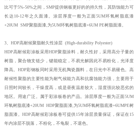
比可于5%-50%之间，SMP提供钢板更好的的持久性，其防蚀能力可
长达10-12年之久面漆。涂层厚度一般为正面5UM环氧树脂底漆
+20UM SMP聚脂面漆,为5UM环氧树脂底漆+6UM PE树脂面漆。
3、HDP高耐候聚脂耐久性涂层 (High-durability Polyester)
HDP高耐候彩涂板采用HDP聚脂涂料，耐久性好，采用高分子量的
树脂，聚合物支链少，键能稳定，不易光解因此不易粉化，光泽度
降高。HDP彩钢板同时采用无机陶瓷颜料，在日光中不易褪色。高
耐候性聚脂的主要性能为耐气候能力高和抗腐蚀能力强，主要用于
日照时间较长，干燥度高，或是昼夜温差较大，湿度强比较恶劣的
地区。用途广泛。属于彩涂板卷的产品。涂层厚度一般为正面5UM
环氧树脂底漆+20UM HDP聚脂面漆,为5UM环氧树脂底漆+6UMPE树
脂面漆。HDP高耐候彩涂板卷可提供15年涂层质量保证，保证在15
年内涂层不脱落，不粉化，不龟裂，不退色。