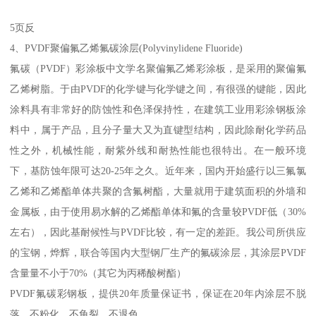
5页反
4、PVDF聚偏氟乙烯氟碳涂层(Polyvinylidene Fluoride)
氟碳（PVDF）彩涂板中文学名聚偏氟乙烯彩涂板，是采用的聚偏氟
乙烯树脂。于由PVDF的化学键与化学键之间，有很强的键能，因此
涂料具有非常好的防蚀性和色泽保持性，在建筑工业用彩涂钢板涂
料中，属于产品，且分子量大又为直键型结构，因此除耐化学药品
性之外，机械性能，耐紫外线和耐热性能也很特出。在一般环境
下，基防蚀年限可达20-25年之久。近年来，国内开始盛行以三氟氯
乙烯和乙烯酯单体共聚的含氟树酯，大量就用于建筑面积的外墙和
金属板，由于使用易水解的乙烯酯单体和氟的含量较PVDF低（30%
左右），因此基耐候性与PVDF比较，有一定的差距。我公司所供应
的宝钢，烨辉，联合等国内大型钢厂生产的氟碳涂层，其涂层PVDF
含量量不小于70%（其它为丙稀酸树酯）
PVDF氟碳彩钢板，提供20年质量保证书，保证在20年内涂层不脱
落，不粉化，不龟裂，不退色。