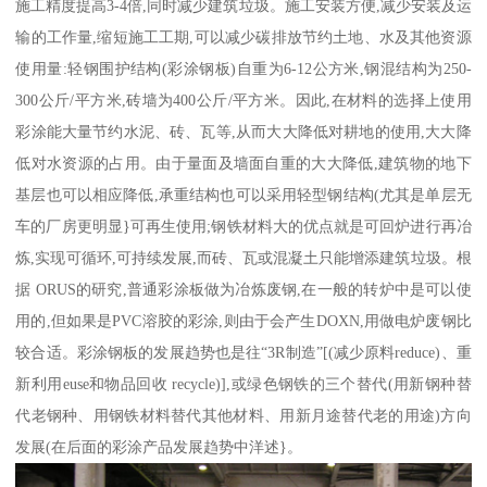
施工精度提高3-4倍,同时减少建筑垃圾。施工安装方便,减少安装及运
输的工作量,缩短施工工期,可以减少碳排放节约土地、水及其他资源
使用量:轻钢围护结构(彩涂钢板)自重为6-12公方米,钢混结构为250-
300公斤/平方米,砖墙为400公斤/平方米。因此,在材料的选择上使用
彩涂能大量节约水泥、砖、瓦等,从而大大降低对耕地的使用,大大降
低对水资源的占用。由于量面及墙面自重的大大降低,建筑物的地下
基层也可以相应降低,承重结构也可以采用轻型钢结构(尤其是单层无
车的厂房更明显}可再生使用;钢铁材料大的优点就是可回炉进行再冶
炼,实现可循环,可持续发展,而砖、瓦或混凝土只能增添建筑垃圾。根
据 ORUS的研究,普通彩涂板做为冶炼废钢,在一般的转炉中是可以使
用的,但如果是PVC溶胶的彩涂,则由于会产生DOXN,用做电炉废钢比
较合适。彩涂钢板的发展趋势也是往“3R制造”[(减少原料reduce)、重
新利用euse和物品回收 recycle)],或绿色钢铁的三个替代(用新钢种替
代老钢种、用钢铁材料替代其他材料、用新月途替代老的用途)方向
发展(在后面的彩涂产品发展趋势中洋述}。