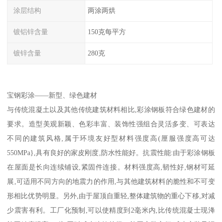
涂层结构
两涂两烘
镀铝锌含量
150克每平方
镀锌含量
280克
宝钢彩涂——新型、绿色建材
与传统混凝土以及其他传统建筑材料相比,彩涂钢板符合绿色建材的
要求。造型美观新颖、色彩丰富、装饰性强组合灵活多变、可表达
不同的建筑风格,属于环境友好型材料强度高(厘服强度高可达
550MPa},具有良好的家皮刚度,防水性能好。抗震性能:由于彩涂钢板
在屋面是长向连续铺设,紧固件连接。材料强度高,韧性好,钢材可延
展,可适用不同方向的地震力的作用,与其他建筑材料的脆性和不可变
形相比优势明显。另外,由于屋顶自重轻,整体建筑物的重心下移,对减
少震害有利。工厂化预制,可以使精度到2毫米内,比传统混凝士现洚