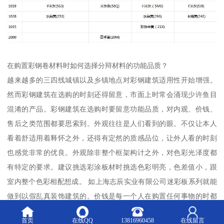
在购置彩钢卷材料时如何选择分辩材料的功能品质？
越来越多的三四线城镇以及乡镇地点对彩钢建筑适用性开始增强。
然而彩钢建筑在选购的时刻还得留意，市面上时常会涌现少许鱼目
混淆的产品。彩钢建筑在选购时要留意功能品质，对内观、价钱、
售后之类范围都要思索到。外观往往是人们看到的眼。不仅让本人
看着舒适用着释怀之外，还得有定然的质感品位，让外人看的时刻
也感觉非常的优良。外观除非整个框架构计之外，对色彩光泽度都
有特定的要求。建议挑选彩涂板材时挑选色彩明亮，色差值小，跟
室内整个色彩相配想成。 如上海志辰实业有限公司迷彩板系列就能
做到以假乱真装饰建筑的。价钱是每一个人在购置任何事物的时都
会很顾虑的要素，不同价钱的彩钢产品在品质上还是有定然差别
首页
在线QQ
13816960458
在线留言