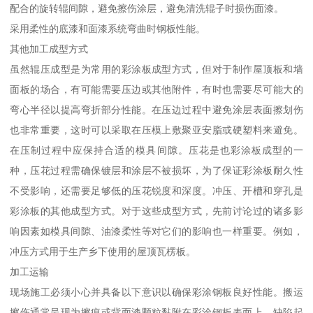
配合的旋转辊间隙，避免擦伤涂层，避免清洗辊子时损伤面漆。
采用柔性的底漆和面漆系统弯曲时钢板性能。
其他加工成型方式
虽然辊压成型是为常用的彩涂板成型方式，但对于制作屋顶板和墙
面板的场合，有可能需要压边或其他附件，有时也需要尽可能大的
弯心半径以提高弯折部分性能。在压边过程中避免涂层表面擦划伤
也非常重要，这时可以采取在压模上敷聚亚安脂或硬塑料来避免。
在压制过程中应保持合适的模具间隙。压花是也彩涂板成型的一
种，压花过程需确保镀层和涂层不被损坏，为了保证彩涂板耐久性
不受影响，还需要足够低的压花锐度和深度。冲压、开槽和穿孔是
彩涂板的其他成型方式。对于这些成型方式，先前讨论过的诸多影
响因素如模具间隙、油漆柔性等对它们的影响也一样重要。例如，
冲压方式用于生产乡下使用的屋顶瓦楞板。
加工运输
现场施工必须小心并具备以下意识以确保彩涂钢板良好性能。搬运
擦伤通常呈现为擦痕或背面漆颗粒黏附在彩涂钢板表面上，缺陷起