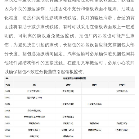
因为不良的搬运操作、油漆固化不充分和钢板表面不规则。油漆固
化程度、硬度和润滑性影响擦伤缺陷。良好的辊压润滑，合适的背
面漆将有助于减少擦伤缺陷。有时可以采用在钢板表面敷上一层透
明的、可剥离的膜以避免搬运擦伤。捆包厂内吊装也可能产生擦
伤，为避免挠曲引起的擦伤，长捆包的吊装设备应能支撑捆包大部
分长度。捆包必须纵横向固定。汽车运输时必须确保避免捆包同其
他物件如结构部件的直接接触。在使用叉车搬运时，必须小心装卸
以确保捆包不致过分挠曲或引起钢板擦伤。