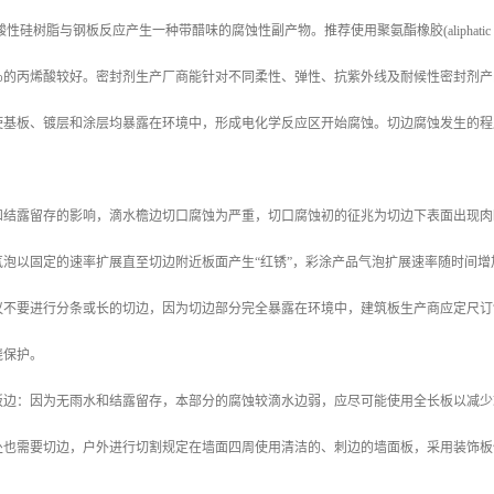
性硅树脂与钢板反应产生一种带醋味的腐蚀性副产物。推荐使用聚氨酯橡胶(aliphatic 
0％的丙烯酸较好。密封剂生产厂商能针对不同柔性、弹性、抗紫外线及耐候性密封剂
使基板、镀层和涂层均暴露在环境中，形成电化学反应区开始腐蚀。切边腐蚀发生的程
和结露留存的影响，滴水檐边切口腐蚀为严重，切口腐蚀初的征兆为切边下表面出现肉
气泡以固定的速率扩展直至切边附近板面产生“红锈”，彩涂产品气泡扩展速率随时间
议不要进行分条或长的切边，因为切边部分完全暴露在环境中，建筑板生产商应定尺订
绕保护。
板边：因为无雨水和结露留存，本部分的腐蚀较滴水边弱，应尽可能使用全长板以减少
处也需要切边，户外进行切割规定在墙面四周使用清洁的、刺边的墙面板，采用装饰板