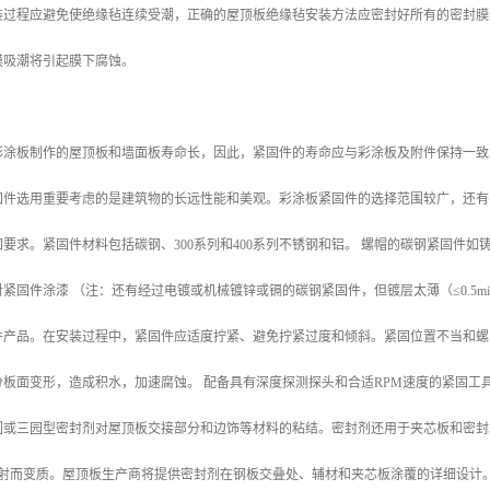
装过程应避免使绝缘毡连续受潮，正确的屋顶板绝缘毡安装方法应密封好所有的密封膜
膜吸潮将引起膜下腐蚀。
彩涂板制作的屋顶板和墙面板寿命长，因此，紧固件的寿命应与彩涂板及附件保持一致
固件选用重要考虑的是建筑物的长远性能和美观。彩涂板紧固件的选择范围较广，还有
要求。紧固件材料包括碳钢、300系列和400系列不锈钢和铝。 螺帽的碳钢紧固件如
紧固件涂漆 （注：还有经过电镀或机械镀锌或镉的碳钢紧固件，但镀层太薄（≤0.5
件产品。在安装过程中，紧固件应适度拧紧、避免拧紧过度和倾斜。紧固位置不当和螺
分板面变形，造成积水，加速腐蚀。 配备具有深度探测探头和合适RPM速度的紧固工
圆或三园型密封剂对屋顶板交接部分和边饰等材料的粘结。密封剂还用于夹芯板和密封
照射而变质。屋顶板生产商将提供密封剂在钢板交叠处、辅材和夹芯板涂覆的详细设计