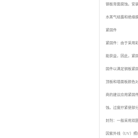
钢板背面腐蚀。安
高耐候彩涂板
烨辉彩钢板
水蒸气结露和绝缘
宝钢彩钢卷
紧固件
宝钢彩钢板
紧固件：由于采用
宝钢彩涂板
能获益，因此，紧
氟碳彩钢板
固件以满足钢板紧固
顶板和墙面板颜色对
商的建议应用紧固
蚀。过度拧紧使部
封剂：一般采用双
因紫外线（UV）