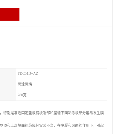
TDC51D+AZ
两涂两烘
280克
，特别是靠近固定垫板钢板端部和屋檐下面彩涂板部分容易发生膜
屋顶和上部墙面的绝缘毡安装不当，在冷凝和风雨的作用下，引起