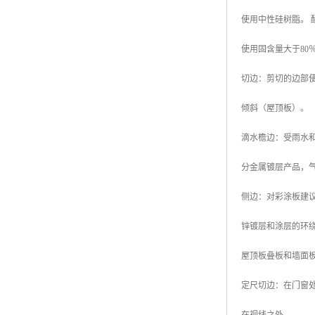
使用中性硅树脂。 酸
使用固含量大于8
切边：剪切的边部
倾斜（屋顶板）。
滴水檐边：受雨水
分金属镀层产品，
侧边：对彩涂板建
锌镀层和涂层的环
屋顶板叠板和墙面
定尺切边：在门窗