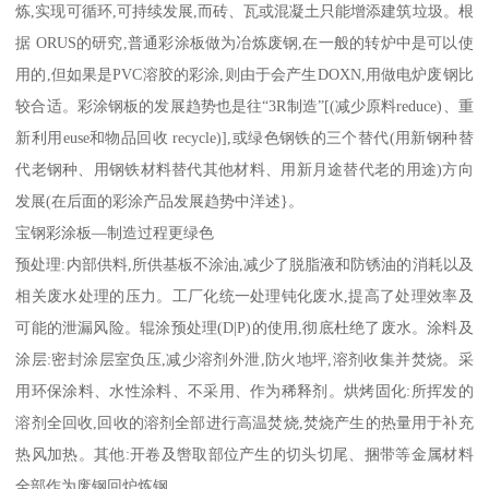
炼,实现可循环,可持续发展,而砖、瓦或混凝土只能增添建筑垃圾。根
据 ORUS的研究,普通彩涂板做为冶炼废钢,在一般的转炉中是可以使
用的,但如果是PVC溶胶的彩涂,则由于会产生DOXN,用做电炉废钢比
较合适。彩涂钢板的发展趋势也是往“3R制造”[(减少原料reduce)、重
新利用euse和物品回收 recycle)],或绿色钢铁的三个替代(用新钢种替
代老钢种、用钢铁材料替代其他材料、用新月途替代老的用途)方向
发展(在后面的彩涂产品发展趋势中洋述}。
宝钢彩涂板—制造过程更绿色
预处理:内部供料,所供基板不涂油,减少了脱脂液和防锈油的消耗以及
相关废水处理的压力。工厂化统一处理钝化废水,提高了处理效率及
可能的泄漏风险。辊涂预处理(D|P)的使用,彻底杜绝了废水。涂料及
涂层:密封涂层室负压,减少溶剂外泄,防火地坪,溶剂收集并焚烧。采
用环保涂料、水性涂料、不采用、作为稀释剂。烘烤固化:所挥发的
溶剂全回收,回收的溶剂全部进行高温焚烧,焚烧产生的热量用于补充
热风加热。其他:开卷及辔取部位产生的切头切尾、捆带等金属材料
全部作为废钢回炉炼钢。