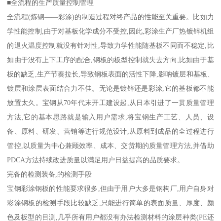
■全流程的生产质量控制管理
全流程(炼钢——彩涂)的制造过程对终产品的性能至关重要。比如力
学性能控制,由于对基板化学成分不受控,因此,彩涂生产厂热镀锌机组
的退火温度控制就没有针对性,导致力学性能随基板不同而不稳定,比
如由于没有上下工序的配合,钢板的板型控制就失去方向;比如由于基
板的缺乏,生产节奏拉长,导致钢板表面的活性下降,影呐镀层和基板、
镀层和涂层表面结合力不佳。无论是镀锌还是彩涂,它的基板都不能
放置太久。宝钢从70年代末开工建设起,从日本引进了一贯质量管理
方法,它的基本思路就是输入用户需求,将宝钢生产工艺、人员、设
备、原料、研发、营销等进行规范设计,从原料到成品的全过程进行
管控,以质量为中心兼顾效率、成本、交货期的质量管理方法,并借助
PDCA方法持续改进质量以满足用户日益提高的品质要求。
完备的检测装备,的检测手段
宝钢彩涂钢板的性能要求很多,但由于用户大多是钢构厂,用户自身对
彩涂钢板的检测手段比较缺乏,只能进行简单的表面质量、厚度、颜
色及板型的目测,几乎所有用户都没有办法检测材料的涂层种类(PE还