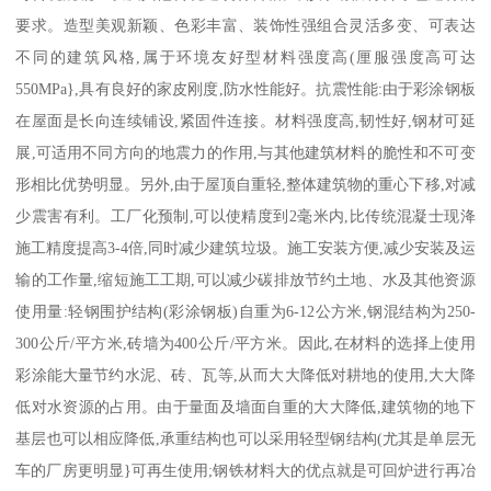
要求。造型美观新颖、色彩丰富、装饰性强组合灵活多变、可表达
不同的建筑风格,属于环境友好型材料强度高(厘服强度高可达
550MPa},具有良好的家皮刚度,防水性能好。抗震性能:由于彩涂钢板
在屋面是长向连续铺设,紧固件连接。材料强度高,韧性好,钢材可延
展,可适用不同方向的地震力的作用,与其他建筑材料的脆性和不可变
形相比优势明显。另外,由于屋顶自重轻,整体建筑物的重心下移,对减
少震害有利。工厂化预制,可以使精度到2毫米内,比传统混凝士现洚
施工精度提高3-4倍,同时减少建筑垃圾。施工安装方便,减少安装及运
输的工作量,缩短施工工期,可以减少碳排放节约土地、水及其他资源
使用量:轻钢围护结构(彩涂钢板)自重为6-12公方米,钢混结构为250-
300公斤/平方米,砖墙为400公斤/平方米。因此,在材料的选择上使用
彩涂能大量节约水泥、砖、瓦等,从而大大降低对耕地的使用,大大降
低对水资源的占用。由于量面及墙面自重的大大降低,建筑物的地下
基层也可以相应降低,承重结构也可以采用轻型钢结构(尤其是单层无
车的厂房更明显}可再生使用;钢铁材料大的优点就是可回炉进行再冶