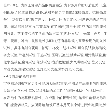
是PVDF)。为保证彩涂产品的质量稳定,为下游用户把好质量关口,宝
钢配备了的质量检测设备,从材料的力学性能(屈服强度、抗拉强度
等)、到镀层性能(镀层厚度、种类、附着力)以及用户关注的涂层性
能。光涂层性能方面,宝钢就配置了国内(甚至全球}齐的涂层性能检
测设备。它不仅包括了常规的涂层享度(四种方法}、光泽、色差、T
弯、硬度、冲击、抗溶剂性(MEK},还有非常规的甚至长期的耐久性
试验。具体有刻划硬度、轴弯、杯突、划格试验,耐划伤试验,玻瑞化
转变试验,耐溶剂试验,干热试验,压斑试验,过烘烤试验,耐污染试验,耐
化学品试验,磨耗试验,落沙试验,擦系数检测,大气曝晒试验,盐冥试验,
耐湿试验,潮湿S2试验,氙灯老化试验,紫外灯老化试验。
■科学规范的涂料管理
宝钢彩涂钢板它的力学性能,板型固然重要,但彩涂产品重要的性能就
是涂层的耐久性,其次就是涂层的加工性{在辊压成型中的抗划伤性、
在发泡中的与基板粘接性、在成型中的折弯性等),这些性能都与涂料
的性能密切相关。众所周知,钢铁厂基本是买来涂料进行涂装,因此,涂