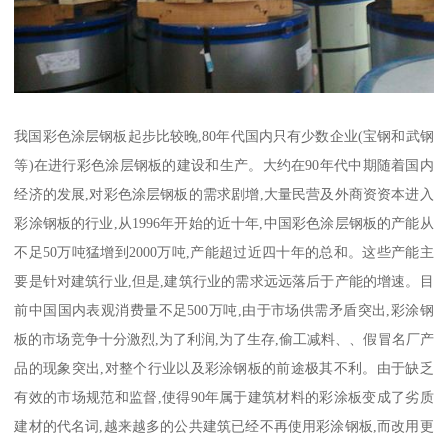
我国彩色涂层钢板起步比较晚,80年代国内只有少数企业(宝钢和武钢
等)在进行彩色涂层钢板的建设和生产。大约在90年代中期随着国内
经济的发展,对彩色涂层钢板的需求剧增,大量民营及外商资资本进入
彩涂钢板的行业,从1996年开始的近十年,中国彩色涂层钢板的产能从
不足50万吨猛增到2000万吨,产能超过近四十年的总和。这些产能主
要是针对建筑行业,但是,建筑行业的需求远远落后于产能的增速。目
前中国国内表观消费量不足500万吨,由于市场供需矛盾突出,彩涂钢
板的市场竞争十分激烈,为了利润,为了生存,偷工减料、、假冒名厂产
品的现象突出,对整个行业以及彩涂钢板的前途极其不利。由于缺乏
有效的市场规范和监督,使得90年属于建筑材料的彩涂板变成了劣质
建材的代名词,越来越多的公共建筑已经不再使用彩涂钢板,而改用更