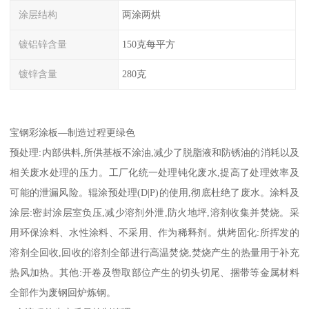
涂层结构
两涂两烘
镀铝锌含量
150克每平方
镀锌含量
280克
宝钢彩涂板—制造过程更绿色
预处理:内部供料,所供基板不涂油,减少了脱脂液和防锈油的消耗以及
相关废水处理的压力。工厂化统一处理钝化废水,提高了处理效率及
可能的泄漏风险。辊涂预处理(D|P)的使用,彻底杜绝了废水。涂料及
涂层:密封涂层室负压,减少溶剂外泄,防火地坪,溶剂收集并焚烧。采
用环保涂料、水性涂料、不采用、作为稀释剂。烘烤固化:所挥发的
溶剂全回收,回收的溶剂全部进行高温焚烧,焚烧产生的热量用于补充
热风加热。其他:开卷及辔取部位产生的切头切尾、捆带等金属材料
全部作为废钢回炉炼钢。