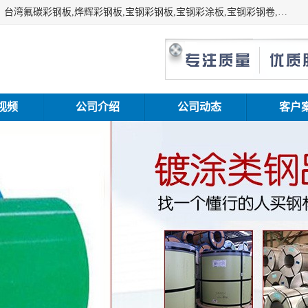
上海志辰实业有限公司主要经销:上海宝钢彩钢卷（宝钢总厂）台湾氟碳彩钢板,烨辉彩钢板,宝钢彩钢板,宝钢彩涂板,宝钢彩钢卷,马钢彩钢板,马钢彩钢卷,镀铝锌钢板,PVDF彩钢板,台湾烨辉彩钢板,高耐候彩钢板,硅改性彩钢板,规格齐全。
视频
公司介绍
公司动态
客户