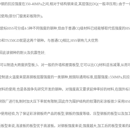
钢的抗拉强度在350-40MPa之间,相对于结构钢来说,其屈强比DQ(一般冲压用}:
使用(部分门窗类彩板除外)。
:按欧标HSS可分成4-5种不同强度的钢种,但由于普通CQ级材料已经能够取代低强度的HSS
GD和TS350GD就是这两个钢种。与普通CQ相比,HSS钢有几大优势:
因此该钢种的耐火及抗震性好;
它可以制造大跨度拱型板;3、对一般的外墙和屋面板型,它可以比CQ材料适当减薄,从而
过控制退火温度来提高钢板屈服强度的一类钢种,按国际通用标准,屈服强度≥550MPa,抗
材料的使用,也是各国争先研究开发的钢种。对强度高又要求延伸率好的材料,在国外标准
钢铁厂进行轧制时加大压下率就有限制,因此作为围护结构的较薄的彩涂板很少采用HSL
使用经验,为了保证彩涂钢板终产品的板型,钢板的强度等级、压型钢板的板型以及加工
板型来说,浅波板的板型优于高波板。对钢板强度来说,强度越大,加工后的板型变差