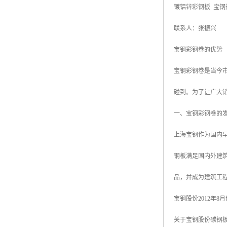
镀铝锌彩钢板 宝钢
高耐候彩涂板
烨辉彩钢板
联系人：张振兴
宝钢彩钢卷
宝钢彩钢卷的优势
宝钢彩钢板
宝钢彩钢卷是当今
宝钢彩涂板
碰到。为了让广大
氟碳彩钢板
一、宝钢彩钢卷的
上海宝钢作为国内早
钢板满足国内外建
品，并成为建筑工
宝钢股份2012年8
关于宝钢股份碳钢板