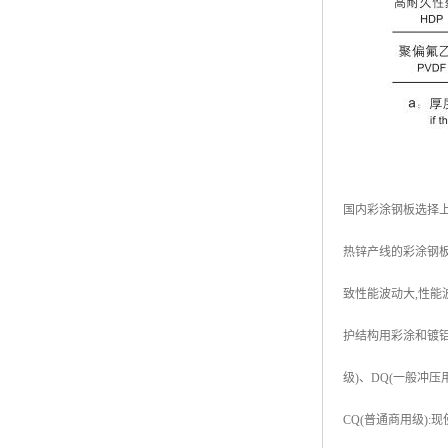
国内彩涂钢板选择上
热锌产线的彩涂钢板
致性能波动大,性能
护结构用彩涂和镀铝锌板
级)、DQ(一般冲压用
CQ(普通商用级):