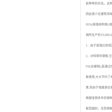
延伸率的劣化。这种
因此很少在建筑领域
HSS(高强结构钢)
钢所生产的TS280
1、由于屈强比较低
2、对较厚的钢板,
FH(全硬钢);是通
板使用,大大节约了
素,但由于强度高在
根据宝钢多年的钢种
板型越好。压型钢板