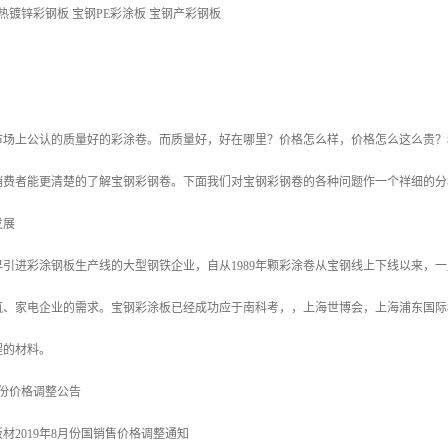
热镀锌彩钢板 宝钢PE彩涂板 宝钢产彩钢板
市场上公认的质量好的彩涂卷。而质量好，好在哪里？价格怎么样，价格怎么这么贵？
销费者能更清楚的了解宝钢彩钢卷。下面我们对宝钢彩钢卷的各种问题作一个祥细的分
发展
引进彩涂钢板生产线的大型钢铁企业，自从1989年颗彩涂卷从宝钢线上下线以来，一
筑、家电企业的需求。宝钢彩涂板已经成功应于南科考，，上海世博会，上海浦东国际
程的材料。
月份价格调整公告
材2019年8月份国销售价格调整通知