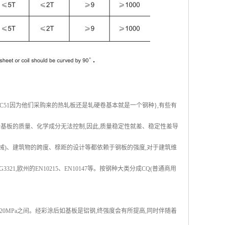
51因为他们采购来的热轧板还是轧硬卷基本就是一个钢种},有些有
他们对基板的质量、化学成分无法控制,因此,质量稳定性就差、稳定性差导
械)、建筑物的跨度、榇距的设计等都依赖于钢板的强度,对于建筑维
321,欧州的EN10215、EN10147等。按钢种大类分成CQ(普通商用
60-320MPa之间。经彩涂后如基板是铝钢,终强度会有所提高,同时伴随着