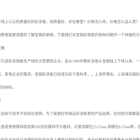
市场上公认的质量好的彩涂卷。而质量好，好在哪里？价格怎么样，价格怎么这么贵？
销费者能更清楚的了解宝钢彩钢卷。下面我们对宝钢彩钢卷的各种问题作一个祥细的分
发展
引进彩涂钢板生产线的大型钢铁企业，自从1989年颗彩涂卷从宝钢线上下线以来，一
筑、家电企业的需求。宝钢彩涂板已经成功应于南科考，，上海世博会，上海浦东国际
程的材料。
质
之初由于技术不如现在成熟。为了能更好的保证彩涂板卷的产品品质。在材质方面都是
一直是使用镀锌层双面180克的镀锌作为基材。正面漆膜在23-25um.漆膜在8-15u