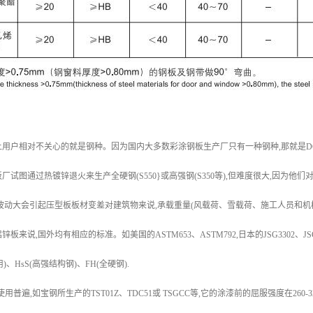
用户相对不关心的就是钢种。因为国内大多数彩涂钢板生产厂只有一种钢种,那就是DC
厂试图通过热镀锌退火来生产全硬钢(S550}或高强钢(S350等),但难度很大,因为
波动大会引起压型板板材变差对建筑物来说,承载重量(风载荷、雪载荷、施工人员和机
来说,国外均有相应的标准。如美国的ASTM653、ASTM792,日本的JSG3302、JSG3
)、HsS(高强结构钢)、FH(全硬钢).
现使用普遍,如宝钢所生产的TST01Z、TDC51或 TSGCC等,它的涂漆前的屈服强度在2