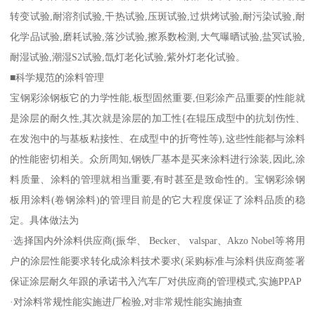
转变试验,耐溶剂试验,干热试验,压斑试验,过烘烤试验,耐污染试验,耐
化学品试验,磨耗试验,落沙试验,擦系数检测,大气曝晒试验,盐冥试验,
耐湿试验,潮湿S2试验,氙灯老化试验,紫外灯老化试验。
■科学规范的涂料管理
宝钢彩涂钢板它的力学性能,板型固然重要,但彩涂产品重要的性能就
是涂层的耐久性,其次就是涂层的加工性{在辊压成型中的抗划伤性、
在发泡中的与基板粘接性、在成型中的折弯性等),这些性能都与涂料
的性能密切相关。众所周知,钢铁厂基本是买来涂料进行涂装,因此,涂
料质量、涂料的管理就相当重要,有时甚至是致命性的。宝钢彩涂钢
板用涂料(卷钢涂料)的管理目前是的它大程度保证了涂料品质的稳
定。具体做法为
·选择国内外涂料供应商(振华、 Becker、 valspar、Akzo Nobel等将用
户的涂层性能要求转化成涂料技术要求(采购标准与涂料供应商签署
保证涂层耐久年跟的承诺书入汽车厂对供应商的管理模式,实施PPAP
·对涂料常规性能实施进厂检验,对非常规性能实施抽查