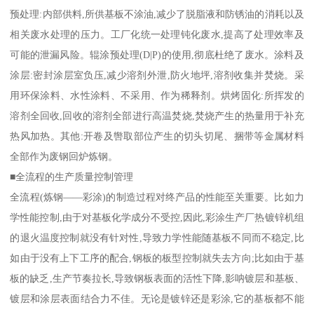
预处理:内部供料,所供基板不涂油,减少了脱脂液和防锈油的消耗以及
相关废水处理的压力。工厂化统一处理钝化废水,提高了处理效率及
可能的泄漏风险。辊涂预处理(D|P)的使用,彻底杜绝了废水。涂料及
涂层:密封涂层室负压,减少溶剂外泄,防火地坪,溶剂收集并焚烧。采
用环保涂料、水性涂料、不采用、作为稀释剂。烘烤固化:所挥发的
溶剂全回收,回收的溶剂全部进行高温焚烧,焚烧产生的热量用于补充
热风加热。其他:开卷及辔取部位产生的切头切尾、捆带等金属材料
全部作为废钢回炉炼钢。
■全流程的生产质量控制管理
全流程(炼钢——彩涂)的制造过程对终产品的性能至关重要。比如力
学性能控制,由于对基板化学成分不受控,因此,彩涂生产厂热镀锌机组
的退火温度控制就没有针对性,导致力学性能随基板不同而不稳定,比
如由于没有上下工序的配合,钢板的板型控制就失去方向;比如由于基
板的缺乏,生产节奏拉长,导致钢板表面的活性下降,影呐镀层和基板、
镀层和涂层表面结合力不佳。无论是镀锌还是彩涂,它的基板都不能