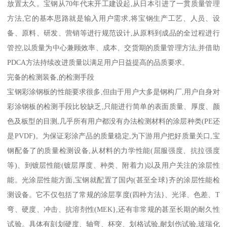
放置太久。宝钢从70年代末开工建设起,从日本引进了一贯质量管理
方法,它的基本思路就是输入用户需求,将宝钢生产工艺、人员、设
备、原料、研发、营销等进行规范设计,从原料到成品的全过程进行
管控,以质量为中心兼顾效率、成本、交货期的质量管理方法,并借助
PDCA方法持续改进质量以满足用户日益提高的品质要求。
完备的检测装备,的检测手段
宝钢彩涂钢板的性能要求很多,但由于用户大多是钢构厂,用户自身对
彩涂钢板的检测手段比较缺乏,只能进行简单的表面质量、厚度、颜
色及板型的目测,几乎所有用户都没有办法检测材料的涂层种类(PE还
是PVDF)。为保证彩涂产品的质量稳定,为下游用户把好质量关口,宝
钢配备了的质量检测设备,从材料的力学性能(屈服强度、抗拉强度
等)、到镀层性能(镀层厚度、种类、附着力)以及用户关注的涂层性
能。光涂层性能方面,宝钢就配置了国内(甚至全球}齐的涂层性能检
测设备。它不仅包括了常规的涂层享度(四种方法}、光泽、色差、T
弯、硬度、冲击、抗溶剂性(MEK},还有非常规的甚至长期的耐久性
试验。具体有刻划硬度、轴弯、杯突、划格试验,耐划伤试验,玻瑞化