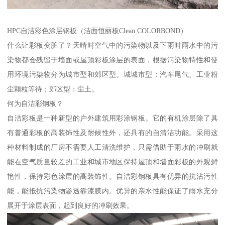
HPC自洁彩色涂层钢板（洁面恒丽板Clean COLORBOND）
什么让彩板变脏了？天晴时空气中的污染物以及下雨时雨水中的污
染物都会残留于墙面或屋顶彩板涂层的表面，根据污染物特性和使
用环境污染物分为城市型和郊区型。城城市型：汽车尾气、工业粉
尘颗粒等待；郊区型：尘土。
何为自洁彩钢板？
自洁彩板是一种新型的户外建筑用彩涂钢板。它的有机涂层除了具
有普通彩板的高装饰性及耐候性外，还具有的自清洁功能。采用这
种材料制成的厂房不需要人工清洗维护，只需借助于雨水的冲刷就
能在空气质量较差的工业和城市地区保持屋顶和墙面彩板的外观鲜
艳性，保持彩色涂层的高装饰性。自洁彩钢板具有优异的抗沾污性
能，能抵抗污染物渗透靠漆膜内。优异的亲水性能保证了雨水充分
展开于涂层表面，起到良好的冲刷效果。