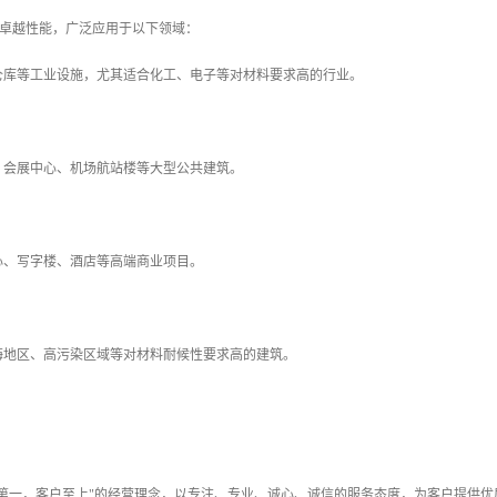
其卓越性能，广泛应用于以下领域：
、仓库等工业设施，尤其适合化工、电子等对材料要求高的行业。
馆、会展中心、机场航站楼等大型公共建筑。
中心、写字楼、酒店等高端商业项目。
沿海地区、高污染区域等对材料耐候性要求高的建筑。
誉第一，客户至上"的经营理念，以专注、专业、诚心、诚信的服务态度，为客户提供优