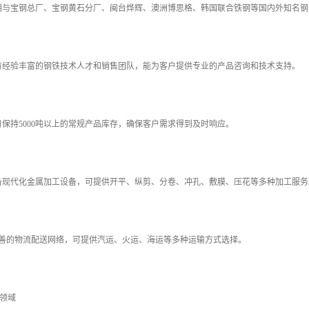
长期与宝钢总厂、宝钢黄石分厂、闽台烨辉、澳洲博思格、韩国联合铁钢等国内外知名
拥有经验丰富的钢铁技术人才和销售团队，能为客户提供专业的产品咨询和技术支持。
每月保持5000吨以上的常规产品库存，确保客户需求得到及时响应。
配备现代化金属加工设备，可提供开平、纵剪、分卷、冲孔、敷膜、压花等多种加工服务
有完善的物流配送网络，可提供汽运、火运、海运等多种运输方式选择。
用领域