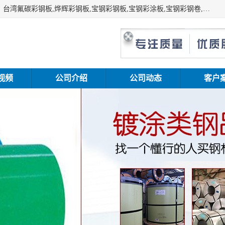
上海志辰实业有限公司主要经销:上海宝钢彩钢卷（宝钢总厂）台湾氟碳彩钢板,烨辉彩钢板,宝钢彩钢板,宝钢彩涂板,宝钢彩钢卷,马钢彩钢板,马钢彩钢卷,镀铝锌钢板,PVDF彩钢板,台湾烨辉彩钢板,高耐候彩钢板,硅改性彩钢板,规格齐全。
视频
公司介绍
公司动态
客户