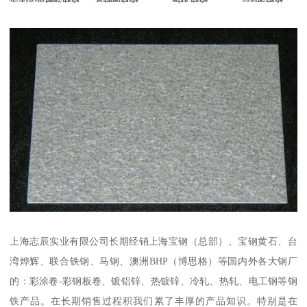
上海志辰实业有限公司长期经销上海宝钢（总部）、宝钢黄石、台
湾烨辉、联合铁钢、马钢、澳洲BHP（博思格）等国内外各大钢厂
的：彩涂卷-彩钢板卷、镀铝锌、热镀锌、冷轧、热轧、电工钢等钢
铁产品。在长期销售过程积我们累了丰厚的产品知识。特别是在