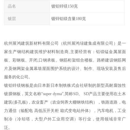
品名
镀铝锌镁150克
镀层
镀锌铝镁含量180克
杭州展鸿建筑新材料有限公司（杭州展鸿绿建集成有限公司）是一
家生产钢结构建筑维护材料制造商,主要经营有：铝镁锰金属屋面
板、彩钢板、开闭,口钢承板、钢筋桁架组合楼板、路桥建设钢筋网
片及钢网架金属幕墙屋面围护系统的设计、制作、现场安装及售后
服务的化公司。
镀铝锌镁钢板是由日本新日本制铁株式会社研制的新型高耐腐蚀性
镀膜钢板，英文名称“super dyma”,简称SD。 SD产品主要使用在土木
建筑(多孔板)，农业畜产（农业饲养大棚钢铁结构），铁路道路，电
力通信（输配电 高低压开关柜 箱式变电站外体），汽车电机，工业
制冷（冷却塔，大型户外工业用空调）等行业，使用领域非常广
泛。