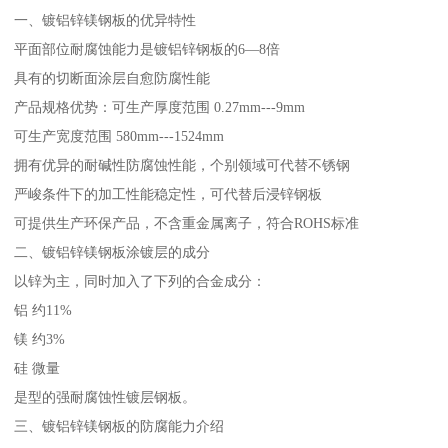
一、镀铝锌镁钢板的优异特性
平面部位耐腐蚀能力是镀铝锌钢板的6—8倍
具有的切断面涂层自愈防腐性能
产品规格优势：可生产厚度范围 0.27mm---9mm
可生产宽度范围 580mm---1524mm
拥有优异的耐碱性防腐蚀性能，个别领域可代替不锈钢
严峻条件下的加工性能稳定性，可代替后浸锌钢板
可提供生产环保产品，不含重金属离子，符合ROHS标准
二、镀铝锌镁钢板涂镀层的成分
以锌为主，同时加入了下列的合金成分：
铝 约11%
镁 约3%
硅 微量
是型的强耐腐蚀性镀层钢板。
三、镀铝锌镁钢板的防腐能力介绍