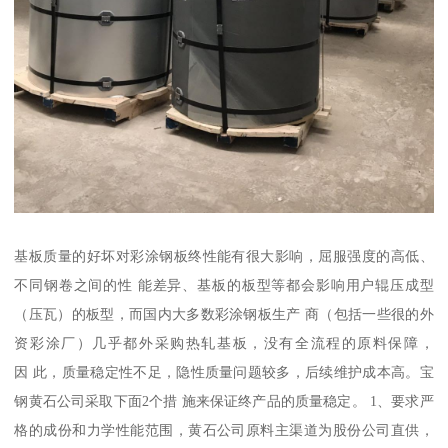
基板质量的好坏对彩涂钢板终性能有很大影响，屈服强度的高低、
不同钢卷之间的性 能差异、基板的板型等都会影响用户辊压成型
（压瓦）的板型，而国内大多数彩涂钢板生产 商（包括一些很的外
资彩涂厂）几乎都外采购热轧基板，没有全流程的原料保障，
因 此，质量稳定性不足，隐性质量问题较多，后续维护成本高。宝
钢黄石公司采取下面2个措 施来保证终产品的质量稳定。 1、要求严
格的成份和力学性能范围，黄石公司原料主渠道为股份公司直供，