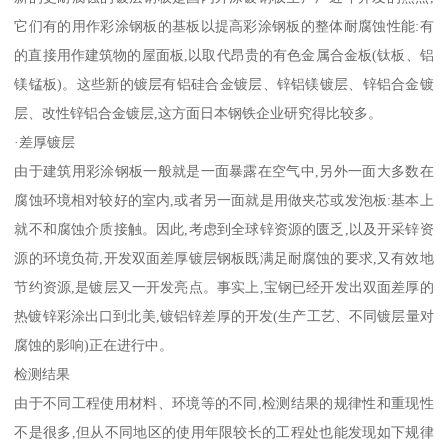
它们有的用作彩涂钢板的基板以提高彩涂钢板的整体耐腐蚀性能:有
的直接用作建筑物的屋面板,以取代昂贵的有色金属合金板(钛板、铝
镁锰板)。这些新的镀层有铝硅合金镀层、锌铝镁镀层、锌铝合金镀
层、改性锌铝合金镀层,这方面日本钢铁企业研究得比较多。
·差厚镀层
由于建筑用彩涂钢板一般就是一面暴露在空气中,另外一面大多数在
腐蚀环境相对较好的室内,或者另一面就是用做夹芯或发泡板:基本上
就不和腐蚀介质接触。因此,考虑到全球锌资源的匮乏,以及开采锌资
源的环境负荷,开发双面差厚镀层钢板既满足耐腐蚀的要求,又有效地
节约资源,是镀层又一开发亮点。事实上,宝钢已经开发出双面差厚的
热镀锌彩涂出口到北美,镀铝锌差厚的开发(生产工艺、不同镀层量对
腐蚀的影响)正在进行中。
检测结果
由于不同工程使用材料、环境等的不同,检测结果的规律性和重现性
不是很多,但从不同地区的使用年限较长的工程处也能发现如下规律