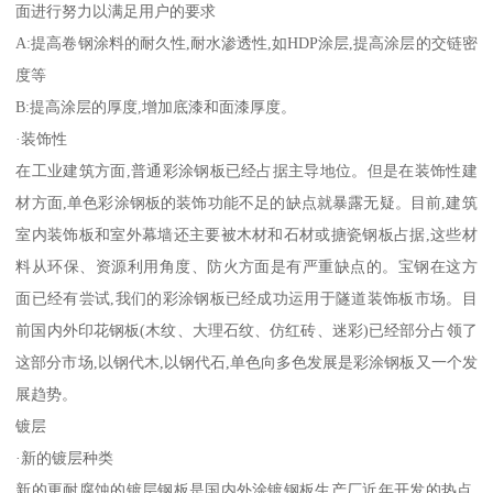
面进行努力以满足用户的要求
A:提高卷钢涂料的耐久性,耐水渗透性,如HDP涂层,提高涂层的交链密
度等
B:提高涂层的厚度,增加底漆和面漆厚度。
·装饰性
在工业建筑方面,普通彩涂钢板已经占据主导地位。但是在装饰性建
材方面,单色彩涂钢板的装饰功能不足的缺点就暴露无疑。目前,建筑
室内装饰板和室外幕墙还主要被木材和石材或搪瓷钢板占据,这些材
料从环保、资源利用角度、防火方面是有严重缺点的。宝钢在这方
面已经有尝试,我们的彩涂钢板已经成功运用于隧道装饰板市场。目
前国内外印花钢板(木纹、大理石纹、仿红砖、迷彩)已经部分占领了
这部分市场,以钢代木,以钢代石,单色向多色发展是彩涂钢板又一个发
展趋势。
镀层
·新的镀层种类
新的更耐腐蚀的镀层钢板是国内外涂镀钢板生产厂近年开发的热点,