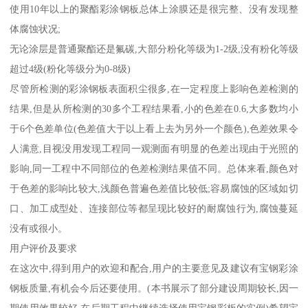
使用10年以上的聚酯彩涂钢板总体上涂膜还是很完整、没有发现整
体腐蚀状况;
无论涂层是普通聚酯还是氟碳,大部分粉化等级为1-2级,没有粉化等级
超过4级(粉化等级分为0-8级)
尽管所检测的彩涂钢板表面积尘很多,在一定程度上影响色差检测的
结果,但是从所检测的30多个工程结果看,小的色差在0.6,大多数均小
于6个色差单位(色差值大于以上看上去为另外一个颜色),色差效果令
人满意,目视没用发现工程同一观测面有明显的色差出现由于光照的
影响,同一工程中不同部位的色差检测结果值不同。总体来看,颜色对
于色差的影响比较大,浅颜色普遍色差值比较低;容易腐蚀的区域如切
口、加工成型处、连接部位等都呈现比较好的耐腐蚀行为,腐蚀蔓延
没有或很小。
用户评价及要求
在这次中,得到用户的欢迎和配合,用户的主要意见及建议有宝钢彩涂
钢板质量,有机会今后还要使用。(本书展示了部分建设周期较长,因一