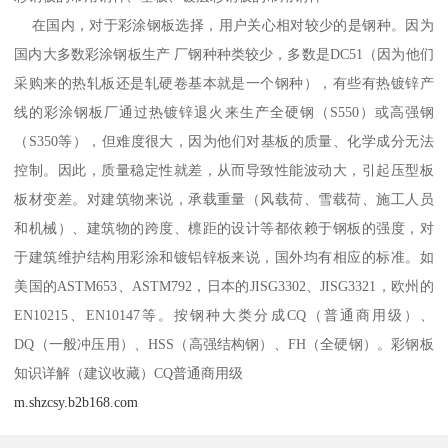
在国内，对于彩涂钢板选择，用户关心相对较少的是钢种。因为
国内大多数彩涂钢板生产 厂钢种种类较少，多数是DC51（因为他们
采购来的热轧板还是轧硬卷基本就是一个钢种），有些有热镀锌产
线的彩涂钢板厂通过热镀锌退火来生产全硬钢（S550）或高强钢
（S350等），但难度很大，因为他们对基板的质量、化学成分无法
控制。因此，质量稳定性就差，从而导致性能波动大，引起压型板
板材变差。对建筑物来说，承载重量（风载荷、雪载荷、施工人员
和机械）、建筑物的跨度、檩距的设计等都依赖于钢板的强度，对
于建筑维护结构用彩涂和镀铝锌板来说，国外均有相应的标准。如
美国的ASTM653、ASTM792，日本的JISG3302、JISG3321，欧州的
EN10215、EN10147等。按钢种大类分成CQ（普通商用级）、
DQ（一般冲压用）、HSS（高强结构钢）、FH（全硬钢）。彩钢板
知识详解（建议收藏）CQ普通商用级
m.shzcsy.b2b168.com