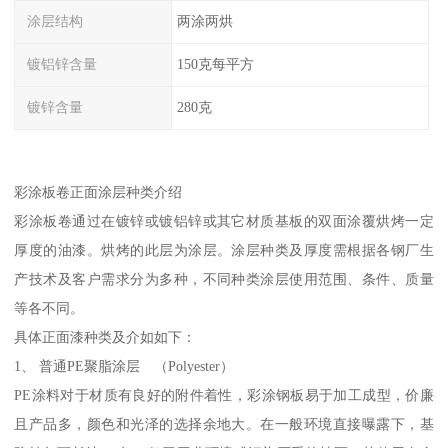
涂层结构
两涂两烘
镀铝锌含量
150克每平方
镀锌含量
280克
彩涂板卷正面涂层种类介绍
彩涂板卷通过在镀锌或镀铝锌或其它材质基板的双面涂覆烘烤一定
厚度的油漆。烘烤的此层为涂层。涂层种类及厚度需根据各钢厂生
产技术及客户需求分为多种，不同种类涂层使用范围、条件、质量
等各不同。
具体正面漆种类及介如如下：
1、 普通PE聚脂涂层 （Polyester）
PE涂料对于材质有良好的附件着性，彩涂钢板易于加工成型，价廉
且产品多，颜色和光泽的选择余地大。在一般环境直接曝露下，基