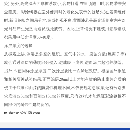
染),另外,高光泽表面摩擦系数小,容易打滑,在量顶施工时,容易带来安
全隐患。彩涂钢板在室外使用时的老化先表示的就是失光,若需维修
时,新旧钢板之间易分辨,造成外观不良,背面漆若是高光泽则室内有灯
光时易产生光垦而造员视觉疲劳。因此,正常情况下建筑用彩涂钢板
都采用中低光泽度30-40度)。
涂层厚度的选择
从微观上讲,涂层是多空的组织。空气中的水、腐蚀介质(氯离子等)
就会通过涂层的薄弱部分侵入,进成膜下腐蚀,进而涂层起泡并剥落。
另外,即使同样涂层厚度,二次涂层要比一次涂层致密。根据国外报道
和相关腐蚀试验结果,正面涂层20um以上才能有效的防止腐蚀介质的
侵由于底漆和面漆的防腐蚀机理不同,不仅要规定总膜厚,还有分别要
求底漆(≥5um)和面漆(≥15um)的厚度,只有这样,才能保证彩涂钢板不
同部位的耐蚀性是均衡的。
m.shzcsy.b2b168.com