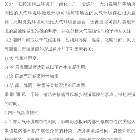
另外，在特定作业环境中，如化工厂、冶炼厂、火力发电厂等场所
周围的大气环境即微观环境可能与该地区的大气环境存在很大差
异，此时微观环境可能比大气环境更重要，因此应尽可能对微观环
境的腐蚀性做出准确的判断，并在分析大气腐蚀性时给予特别关注
3.3 潮湿时间取决于气候条件，如相对湿度、温度、光照时间、风力
等因素。潮湿薄膜的形成通常与下列因素有关:
a) 大 气相对湿度;
b) 涂 层表面温度达到或以下产生冷凝作用;
c) 涂 层表面沉积吸潮性物质;
d) 结 露、降雨、融雪等直接湿润涂层表面。
采 取 通 风、干燥、清洁等措施可以减少潮湿薄膜的形成，缩短潮湿
的时间。
4 内部气氛腐蚀性
4 .1 与大气环境腐蚀性相同，影响彩涂板耐内部气氛腐蚀性的关键因
素也是内部气氛中腐蚀介质的种类、浓度和潮湿时间。腐蚀介质的
种类越多、浓度越高，潮湿时间越长，内部气氛的腐蚀性越高。