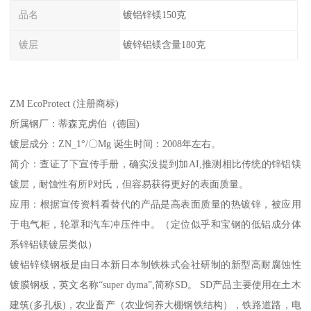
品名
镀铝锌镁150克
镀层
镀锌铝镁含量180克
ZM EcoProtect (注册商标)
所属钢厂：蒂森克虏伯（德国)
镀层成分：ZN_1°/〇Mg 诞生时间：2008年左右。
简介：查证了下宣传手册，确实没提到加AI,推测相比传统的锌铝镁
镀层，耐蚀性有所P对氏，但容易获得更好的表面质量。
应用：根据宣传资料看替代的产品是高表面质量的热镀锌，被应用
于电气柜，轮罩和汽车冲压件中。（定位似乎和宝钢的低铝成分体
系锌铝镁镀层类似）
镀铝锌镁钢板是由日本新日本制铁株式会社研制的新型高耐腐蚀性
镀膜钢板，英文名称“super dyma”,简称SD。 SD产品主要使用在土木
建筑(多孔板)，农业畜产（农业饲养大棚钢铁结构），铁路道路，电