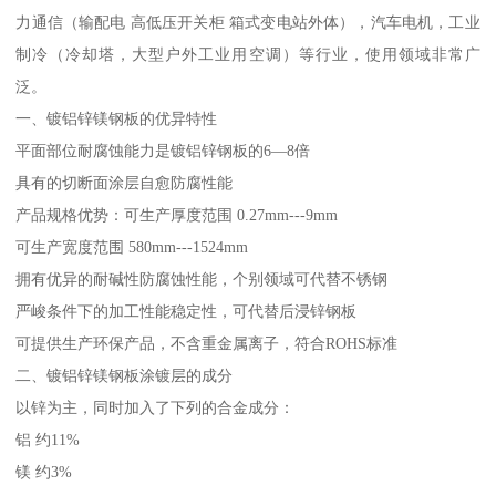
力通信（输配电 高低压开关柜 箱式变电站外体），汽车电机，工业
制冷（冷却塔，大型户外工业用空调）等行业，使用领域非常广
泛。
一、镀铝锌镁钢板的优异特性
平面部位耐腐蚀能力是镀铝锌钢板的6—8倍
具有的切断面涂层自愈防腐性能
产品规格优势：可生产厚度范围 0.27mm---9mm
可生产宽度范围 580mm---1524mm
拥有优异的耐碱性防腐蚀性能，个别领域可代替不锈钢
严峻条件下的加工性能稳定性，可代替后浸锌钢板
可提供生产环保产品，不含重金属离子，符合ROHS标准
二、镀铝锌镁钢板涂镀层的成分
以锌为主，同时加入了下列的合金成分：
铝 约11%
镁 约3%