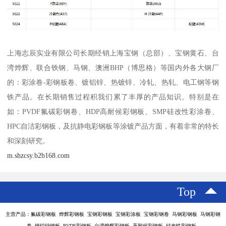
上海志辰实业有限公司长期经销上海宝钢（总部）、宝钢黄石、台
湾烨辉、联合铁钢、马钢、澳洲BHP（博思格）等国内外各大钢厂
的：彩涂卷-彩钢板卷、镀铝锌、热镀锌、冷轧、热轧、电工钢等钢
铁产品。在长期销售过程积我们累了丰厚的产品知识。特别是在
如：PVDF氟碳彩钢卷、HDP高耐候彩钢板、SMP硅改性彩涂卷、
HPC自洁彩钢板，及抗静电彩钢板等涂镀产品方面，有着非常的特长
和深刻研究。
m.shzcsy.b2b168.com
Top
主营产品：氟碳彩钢板 烨辉彩钢板 宝钢彩钢板 宝钢彩涂板 宝钢彩钢卷 马钢彩钢板 马钢彩钢
卷 镀铝锌钢板 PVDF彩钢板 台湾烨辉彩钢板 高耐候彩钢板 硅改性彩钢板