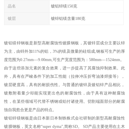
品名
镀铝锌镁150克
镀层
镀锌铝镁含量180克
镀铝镁锌钢板是新型高耐腐蚀性镀膜钢板，其镀锌层成分主要以锌
为主，由锌外加11%的铝，3%的镁及微量的硅组成,钢板可生产的厚
度范围为0.27mm---9.00mm,可生产宽度范围为：580mm---1524mm。
由于这些添加元素的复合效果，进一步提高了其腐蚀抑制效果。此
外，具有在严峻条件下的加工性能（拉伸冲压折弯油漆焊接等），
镀层硬度高，具有的耐损伤性。与普通的镀锌及镀铝锌产品相比，
镀敷附着量少却能实现更出色的耐腐蚀性，由于具有这种耐腐蚀
性，在某些领域可代替不锈钢或铝付诸使用。切割端面部分的耐腐
蚀自我愈合更是产品的特点。
镀铝锌镁钢板是由日本新日本制铁株式会社研制的新型高耐腐蚀性
镀膜钢板，英文名称“super dyma”,简称SD。 SD产品主要使用在土木