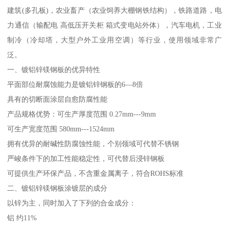
建筑(多孔板)，农业畜产（农业饲养大棚钢铁结构），铁路道路，电
力通信（输配电 高低压开关柜 箱式变电站外体），汽车电机，工业
制冷（冷却塔，大型户外工业用空调）等行业，使用领域非常广
泛。
一、镀铝锌镁钢板的优异特性
平面部位耐腐蚀能力是镀铝锌钢板的6—8倍
具有的切断面涂层自愈防腐性能
产品规格优势：可生产厚度范围 0.27mm---9mm
可生产宽度范围 580mm---1524mm
拥有优异的耐碱性防腐蚀性能，个别领域可代替不锈钢
严峻条件下的加工性能稳定性，可代替后浸锌钢板
可提供生产环保产品，不含重金属离子，符合ROHS标准
二、镀铝锌镁钢板涂镀层的成分
以锌为主，同时加入了下列的合金成分：
铝 约11%