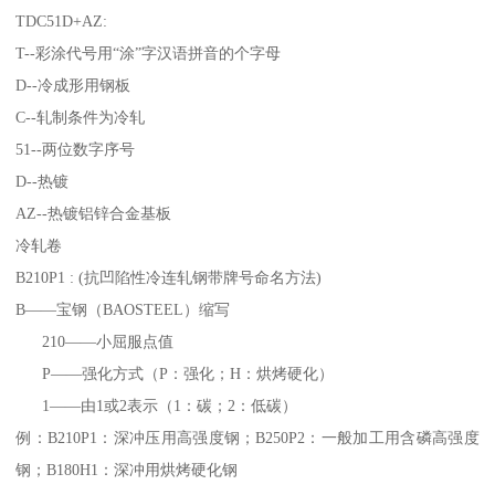
TDC51D+AZ:
T--彩涂代号用“涂”字汉语拼音的个字母
D--冷成形用钢板
C--轧制条件为冷轧
51--两位数字序号
D--热镀
AZ--热镀铝锌合金基板
冷轧卷
B210P1 : (抗凹陷性冷连轧钢带牌号命名方法)
B——宝钢（BAOSTEEL）缩写
210——小屈服点值
P——强化方式（P：强化；H：烘烤硬化）
1——由1或2表示（1：碳；2：低碳）
例：B210P1：深冲压用高强度钢；B250P2：一般加工用含磷高强度
钢；B180H1：深冲用烘烤硬化钢