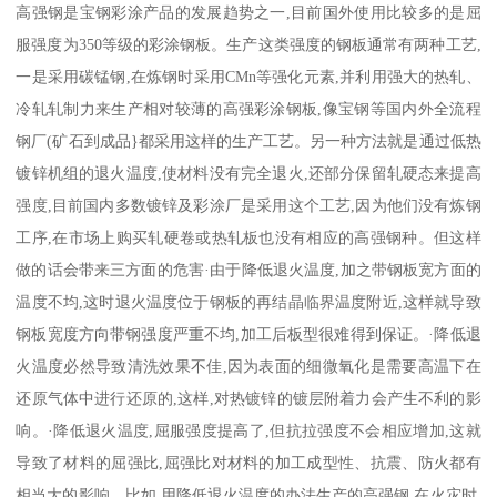
高强钢是宝钢彩涂产品的发展趋势之一,目前国外使用比较多的是屈
服强度为350等级的彩涂钢板。生产这类强度的钢板通常有两种工艺,
一是采用碳锰钢,在炼钢时采用CMn等强化元素,并利用强大的热轧、
冷轧轧制力来生产相对较薄的高强彩涂钢板,像宝钢等国内外全流程
钢厂(矿石到成品}都采用这样的生产工艺。另一种方法就是通过低热
镀锌机组的退火温度,使材料没有完全退火,还部分保留轧硬态来提高
强度,目前国内多数镀锌及彩涂厂是采用这个工艺,因为他们没有炼钢
工序,在市场上购买轧硬卷或热轧板也没有相应的高强钢种。但这样
做的话会带来三方面的危害·由于降低退火温度,加之带钢板宽方面的
温度不均,这时退火温度位于钢板的再结晶临界温度附近,这样就导致
钢板宽度方向带钢强度严重不均,加工后板型很难得到保证。·降低退
火温度必然导致清洗效果不佳,因为表面的细微氧化是需要高温下在
还原气体中进行还原的,这样,对热镀锌的镀层附着力会产生不利的影
响。·降低退火温度,屈服强度提高了,但抗拉强度不会相应增加,这就
导致了材料的屈强比,屈强比对材料的加工成型性、抗震、防火都有
相当大的影响。比如,用降低退火温度的办法生产的高强钢,在火灾时,