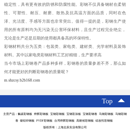
稳定性，具有更有效的防锈和防腐性能。彩钢不仅具备钢材在柔韧
性、可塑性、耐压、耐磨、散热及抗高温方面的品质，同时在色
泽、光洁度、手感等方面也非常突出。值得一提的是，彩钢生产使
用的所有原料均为无污染无公害环保材料，且生产过程完全绝尘，
无论是生产还是后期的使用都具备高的环保特性。
彩钢材料共分为五类：包装类、家电类、建材类、光学材料及装饰
材料。其中以家电类彩钢材料工艺好精细，生产要求高
当今市场上彩钢卷产品多种多样，彩钢卷的质量参差不齐，那么如
何才能更好的判断彩钢卷的质量呢？
m.shzcsy.b2b168.com
Top
主营产品：氟碳彩钢板 烨辉彩钢板 宝钢彩钢板 宝钢彩涂板 宝钢彩钢卷 马钢彩钢板 马钢彩钢
卷 镀铝锌钢板 PVDF彩钢板 台湾烨辉彩钢板 高耐候彩钢板 硅改性彩钢板
版权所有：上海志辰实业有限公司