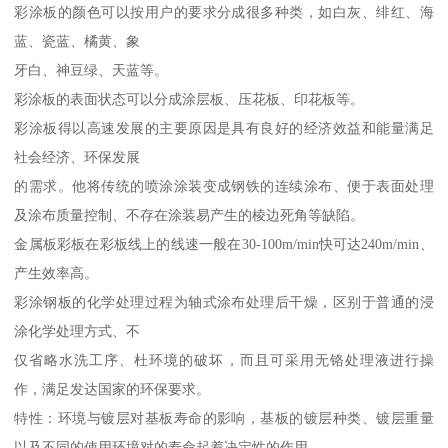
彩涂板的颜色可以按用户的要求分成很多种类，如白灰、绯红、海
蓝、瓷蓝、橘黄、象
牙白、神豆绿、天蓝等。
彩涂板的表面状态可以分成涂层板、压花板、印花板等。
彩涂板得以高速发展的主要原因是具有良好的经济效益和能量满足
社会经济、环保发展
的需求。他将传统的喷涂涂装变成钢铁的连续涂布、便于表面处理
及涂布质量控制、不存在涂装易产生的棱边死角等缺陷。
金属板彩板在彩板线上的线速一般在30-100m/min快可达240m/min、
产生效率高。
彩涂钢板的化学处理过程为轴式涂布处理后干燥，区别于普通的浸
涂化学处理方式、不
仅省略水洗工序、杜环境的破坏，而且可采用无铬处理液进行操
作，满足发达国家的环保要求。
特性：环境与镀层对基板寿命的影响，基板的镀层种类、镀层重量
以及不同的使用环境对的寿命起着决定性的作用。