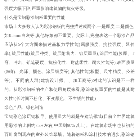
强度大幅下陷,严重影响建筑物的抗火等级。
什么是宝钢彩涂钢板重要的性能
市场上大多数人认为彩涂钢板的完整描述就两个:一是厚度,二是颜色,
如0.5mm白灰等,其他好象都不重要。实际上,完整表达一个彩涂产品
应该从5个大方面来描述基板力学性能(屈服强度、抗拉强度、延伸
率),镀层性能(镀层种类、镀层附着力、镀层重量),涂层性能(膜厚、T
弯、冲击、铅笔硬度、抗粉化性、耐盐雾性、耐久性能等),表面质量
(缺陷、光泽、颜色、涂层细度等),其他性能(板型、尺寸精度、公差
等)。不同的人群(建筑设计师、、加工商等)对此的认识是不一样
的。从彩涂钢板的生产和使用角度来看,彩涂钢板重要的性能是其耐
久性!(长时间不粉化、不变颜色、不生锈的性能)
绿色产品、绿色制造
宝钢彩色涂层钢板早、使用量大的就是在建筑领域(目前全世界建筑
用彩涂的比例约75%左右,中国则90%以上)。在建筑市场中也从初的
百叶窗到现在的室外装饰幕墙。随着钢板和涂料技术的进步,彩涂钢