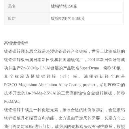
品名
镀铝锌镁150克
镀层
镀锌铝镁含量180克
高铝镀铝镁锌
镀铝镁锌顾名思义就是热浸镀铝镁锌合金钢板，世界上比较成熟的
镀铝镁锌板当属日本新日铁和韩国浦项钢厂，2001年新日铁研制成
功并生产Zn-3%Mg-11%Al镀层的产品取名SuperDyma，简称SD板，
其全称应该是镀铝镁锌（硅）板。浦项锌铝镁全称是
POSCO Magnesium Aluminium Alloy Coating product，采用POSCO的
技术开发的Zn-3%Mg-2.5%Al的三元高耐蚀性合金镀锌钢板，简称
PosMAC。
镀铝镁锌中镁是一种促进元素，按照合适的比例添加后，会使镀铝
镁锌镁板具有端面自愈功能，比方说由于定尺的需要，长度方向上
我们需要对SD板进行剪切，裁剪后的钢板端头没有保护膜后，按照