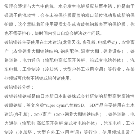
常理会逐渐与大气中的氧、水分发生电解反应从而生锈，但是由于
镁离子的流动性，会在未被保护膜覆盖的端口部位流动形成新的保
护膜，这个意味着即使用硬质划伤或者破掉钢板表面的保护膜，你
也不需要担心，短时间内切口自愈会解决这个问题。
镀铝镁锌主要使用在土木建筑(龙骨天花, 多孔板, 电缆桥架)，农业畜
产（农业饲养大棚钢铁结构, 钢构配件, 温室大棚，饲养设备），铁
路道路，电力通信（输配电高低压开关柜、箱式变电站外体），汽
车电机，工业制冷（冷却塔，大型户外工业用空调）等行业，在某
些领域可代替不锈钢或铝付诸使用。
镀铝镁锌分类：
镀铝锌镁钢板是由日本新日本制铁株式会社研制的新型高耐腐蚀性
镀膜钢板，英文名称“super dyma”,简称SD。 SD产品主要使用在土木
建筑(多孔板)，农业畜产（农业饲养大棚钢铁结构），铁路道路，电
力通信（输配电 高低压开关柜 箱式变电站外体），汽车电机，工业
制冷（冷却塔，大型户外工业用空调）等行业，使用领域非常广