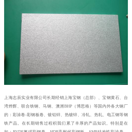
上海志辰实业有限公司长期经销上海宝钢（总部）、宝钢黄石、台
湾烨辉、联合铁钢、马钢、澳洲BHP（博思格）等国内外各大钢厂
的：彩涂卷-彩钢板卷、镀铝锌、热镀锌、冷轧、热轧、电工钢等钢
铁产品。在长期销售过程积我们累了丰厚的产品知识。特别是在
如：PVDF氟碳彩钢卷、HDP高耐候彩钢板、SMP硅改性彩涂卷、