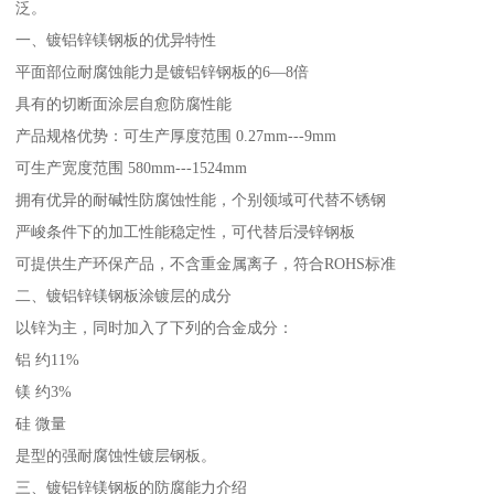
泛。
一、镀铝锌镁钢板的优异特性
平面部位耐腐蚀能力是镀铝锌钢板的6—8倍
具有的切断面涂层自愈防腐性能
产品规格优势：可生产厚度范围 0.27mm---9mm
可生产宽度范围 580mm---1524mm
拥有优异的耐碱性防腐蚀性能，个别领域可代替不锈钢
严峻条件下的加工性能稳定性，可代替后浸锌钢板
可提供生产环保产品，不含重金属离子，符合ROHS标准
二、镀铝锌镁钢板涂镀层的成分
以锌为主，同时加入了下列的合金成分：
铝 约11%
镁 约3%
硅 微量
是型的强耐腐蚀性镀层钢板。
三、镀铝锌镁钢板的防腐能力介绍