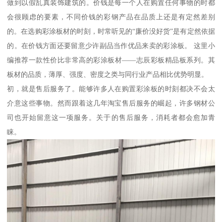
做到以假乱真装饰建筑的。价钱是每一个人在购置任何事物的时都
会很顾虑的要素，不同价钱的彩钢产品在品质上还是有定然差别
的。在选购彩涂板材的时刻，时常听见的“廉价没好货”是有定然依据
的。在价钱方面还要留意少许副品当作优品来卖的彩涂板。 这里小
编推荐一款性价比非常高的彩涂板材——志辰彩板精品板系列。其
板材的品质，薄厚、强度、密度之类与同行业产品相比优势明显。
初，就是售后服务了。能够许多人在购置彩涂板的时刻都决不会太
介意这些事物。然而跟着这几年淘宝售后服务的崛起，许多钢材公
司也开始留意这一项服务。关于的售后服务，消耗者都会愈加青
睐。