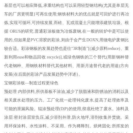
基层也可以相应降低,承重结构也可以采用轻型钢结构(尤其是单层无
车的厂房更明显}可再生使用;钢铁材料大的优点就是可回炉进行再冶
炼,实现可循环,可持续发展,而砖、瓦或混凝土只能增添建筑垃圾。根
据 ORUS的研究,普通彩涂板做为冶炼废钢,在一般的转炉中是可以使
用的,但如果是PVC溶胶的彩涂,则由于会产生DOXN,用做电炉废钢比
较合适。彩涂钢板的发展趋势也是往“3R制造”[(减少原料reduce)、重
新利用euse和物品回收 recycle)],或绿色钢铁的三个替代(用新钢种替
代老钢种、用钢铁材料替代其他材料、用新月途替代老的用途)方向
发展(在后面的彩涂产品发展趋势中洋述}。
宝钢彩涂板—制造过程更绿色
预处理:内部供料,所供基板不涂油,减少了脱脂液和防锈油的消耗以及
相关废水处理的压力。工厂化统一处理钝化废水,提高了处理效率及
可能的泄漏风险。辊涂预处理(D|P)的使用,彻底杜绝了废水。涂料及
涂层:密封涂层室负压,减少溶剂外泄,防火地坪,溶剂收集并焚烧。采
用环保涂料、水性涂料、不采用、作为稀释剂。烘烤固化:所挥发的