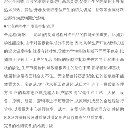
溶剂全回收,回收的溶剂全部进行高温焚烧,焚烧产生的热量用于补充
热风加热。其他:开卷及辔取部位产生的切头切尾、捆带等金属材料
全部作为废钢回炉炼钢。
■全流程的生产质量控制管理
全流程(炼钢——彩涂)的制造过程对终产品的性能至关重要。比如力
学性能控制,由于对基板化学成分不受控,因此,彩涂生产厂热镀锌机组
的退火温度控制就没有针对性,导致力学性能随基板不同而不稳定,比
如由于没有上下工序的配合,钢板的板型控制就失去方向;比如由于基
板的缺乏,生产节奏拉长,导致钢板表面的活性下降,影呐镀层和基板、
镀层和涂层表面结合力不佳。无论是镀锌还是彩涂,它的基板都不能
放置太久。宝钢从70年代末开工建设起,从日本引进了一贯质量管理
方法,它的基本思路就是输入用户需求,将宝钢生产工艺、人员、设
备、原料、研发、营销等进行规范设计,从原料到成品的全过程进行
管控,以质量为中心兼顾效率、成本、交货期的质量管理方法,并借助
PDCA方法持续改进质量以满足用户日益提高的品质要求。
完备的检测装备,的检测手段