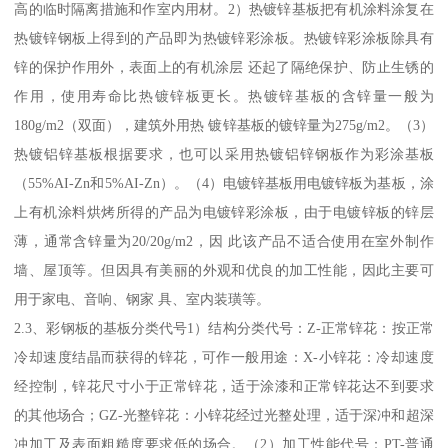
高的临时隔离措施和作室内用材。2）热镀锌基板把有机涂料涂复在
热镀锌钢板上得到的产品即为热镀锌彩涂板。热镀锌彩涂板除具有
锌的保护作用外，表面上的有机涂层 还起了隔绝保护、防止生锈的
作用，使用寿命比热镀锌板更长。热镀锌基板的含锌量一般为
180g/m2（双面），建筑外用热 镀锌基板的镀锌量为275g/m2。（3）
热镀铝锌基板根据要求，也可以采用热镀铝锌钢板作为彩涂基板
（55%AI-Zn和5%AI-Zn）。（4）电镀锌基板用电镀锌板为基板，涂
上有机涂料烘烤所得的产品为电镀锌彩涂板，由于电镀锌板的锌层
薄，通常含锌量为20/20g/m2，因 此该产品不适合使用在室外制作
墙、屋顶等。但因具有美丽的外观和优良的加工性能，因此主要可
用于家电、音响、钢家 具、室内装璜等。
2.3、彩钢板的基板分类代号1）结构分类代号：Z-正常锌花：按正常
冷却速度结晶而获得的锌花，可作一般用途：X-小锌花：冷却速度
经控制，锌花尺寸小于正常锌花，适于涂漆和正常锌花达不到要求
的其他场合；GZ-光整锌花：小锌花经过光整处理，适于深冲和超深
冲加工及表面粗糙度要求低的场合。（2）加工性能代号：PT-普通