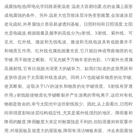
成腐蚀电池(即电化学回路昼夜温差:温差大容易结露,在的金属上面形
成电腐蚀的条件。另外,温差大也导致涂层冷热变形频繁,会加速涂层
老化疏松,外界腐蚀介质容易渗透到基板。日照时间和日照强度:太阳
光是电磁波,根据能量及频率的高低分为y射线、X射线、紫外线、可
见光、红外线、微波和无线电波。微波和无线电波具有低能量并不
和物质互作用。红外线也属低能量光音,它只能拉伸或弯曲物质的化
学键,而不能使之断裂。可见光赋予万物丰室的色彩。UV紫外光谱属
高频射线,它有比低能光谐更大的破坏力。如我们知道的皮肤黑斑和
皮肤癌是由于太阳紫外线造成的。同样,UV也能破坏物质的化学键,
使其断裂。这取决于UV的波长和物质的化学键强度。X射线有穿透
作用,y射线能使物质化学键断裂并产生游离的带电离子,这些对有机
物都是致命的,幸亏太阳光中这些射线很少。因此,从上面看出,日照时
间和强度影响涂层结构稳定性,尤其是紫外线强烈的地区。降雨量和
降雨的酸度:降雨酸度大肯定对耐腐蚀是不利的,但陷雨量则有双重作
用,对墙面板及坡度大的屋面板,降雨有清洁钢板表面、冲走表面腐蚀