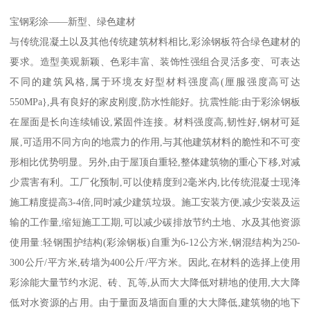
宝钢彩涂——新型、绿色建材
与传统混凝土以及其他传统建筑材料相比,彩涂钢板符合绿色建材的
要求。造型美观新颖、色彩丰富、装饰性强组合灵活多变、可表达
不同的建筑风格,属于环境友好型材料强度高(厘服强度高可达
550MPa},具有良好的家皮刚度,防水性能好。抗震性能:由于彩涂钢板
在屋面是长向连续铺设,紧固件连接。材料强度高,韧性好,钢材可延
展,可适用不同方向的地震力的作用,与其他建筑材料的脆性和不可变
形相比优势明显。另外,由于屋顶自重轻,整体建筑物的重心下移,对减
少震害有利。工厂化预制,可以使精度到2毫米内,比传统混凝士现洚
施工精度提高3-4倍,同时减少建筑垃圾。施工安装方便,减少安装及运
输的工作量,缩短施工工期,可以减少碳排放节约土地、水及其他资源
使用量:轻钢围护结构(彩涂钢板)自重为6-12公方米,钢混结构为250-
300公斤/平方米,砖墙为400公斤/平方米。因此,在材料的选择上使用
彩涂能大量节约水泥、砖、瓦等,从而大大降低对耕地的使用,大大降
低对水资源的占用。由于量面及墙面自重的大大降低,建筑物的地下