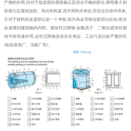
产物的作用,但对于低坡度的屋面板以及排水不畅的部位,降雨量大则
容易引起腐蚀加剧。风向和风速:其作用和水类似,而且往往相伴而来,
它对于材料的连接部位是一个考验,因为风会导致连接部位松动,雨水
会渗透到建筑物的内部。腐蚀性沉降物:如氯高子、二氧化硫等对腐
蚀均有加速作用,这些沉降物多发生在海边、工业污染比较严重的区
域(如发电厂、冶炼厂等)。