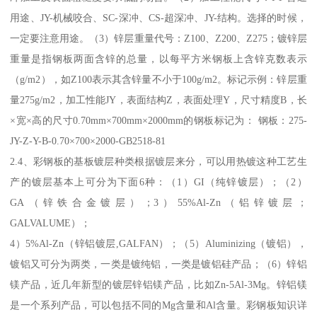
用途、JY-机械咬合、SC-深冲、CS-超深冲、JY-结构。选择的时候，
一定要注意用途。（3）锌层重量代号：Z100、Z200、Z275；镀锌层
重量是指钢板两面含锌的总量，以每平方米钢板上含锌克数表示
（g/m2），如Z100表示其含锌量不小于100g/m2。标记示例：锌层重
量275g/m2，加工性能JY，表面结构Z，表面处理Y，尺寸精度B，长
×宽×高的尺寸0.70mm×700mm×2000mm的钢板标记为： 钢板：275-
JY-Z-Y-B-0.70×700×2000-GB2518-81
2.4、彩钢板的基板镀层种类根据镀层来分，可以用热镀这种工艺生
产的镀层基本上可分为下面6种：（1）GI（纯锌镀层）；（2）
GA（锌铁合金镀层）；3）55%Al-Zn（铝锌镀层；
GALVALUME）；
4）5%Al-Zn（锌铝镀层,GALFAN）；（5）Aluminizing（镀铝），
镀铝又可分为两类，一类是镀纯铝，一类是镀铝硅产品；（6）锌铝
镁产品，近几年新型的镀层锌铝镁产品，比如Zn-5Al-3Mg。锌铝镁
是一个系列产品，可以包括不同的Mg含量和Al含量。彩钢板知识详