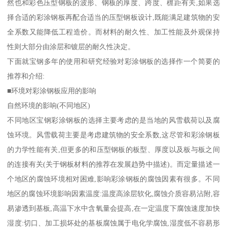
然也和彩色压型钢板的波形、钢板的厚度、跨度、檩距有关,如果选
择合适的彩涂钢板再配合适当的压型钢板设计,既能满足建筑物的安
全系数又能降低工程造价。而材料的耐久性、加工性能及外观保持
性则大部分由涂层和镀层的耐久性决定。
下面就宝钢多年的使用和研究经验对彩涂钢板的选择作一个简要的
推荐和介绍:
■环境对彩涂钢板应用的影响
自然环境的影响(不同地区)
不同地区宝钢彩涂钢板的选择主要考虑的是当地的风雪载荷以及腐
蚀环境。风雪载荷主要是考虑建筑物的安全系数,这尽管和彩涂钢板
的力学性能有关,但更多的和压型钢板的板型、厚度以及板与板之间
的连接有关(关于钢板材料的推荐在发展趋势中描述)。而定量描述一
个地区的腐蚀环境相对困难,影响彩涂钢板的腐蚀因素有很多。不同
地区的腐蚀环境影响因素温度:温度高涂层软化,腐蚀介质容易沾附,容
易渗透到基板,高温下水中含氧量会提高,在一定温度下腐蚀速度加快
湿度:切口、加工损坏处的基板腐蚀属于电化学腐蚀,湿度低不容易形