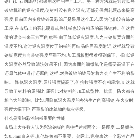
钢厂(矿石到成品}都采用这样的生产工艺。另一种方法就是通过低热
镀锌机组的退火温度,使材料没有完全退火,还部分保留轧硬态来提高
强度,目前国内多数镀锌及彩涂厂是采用这个工艺,因为他们没有炼钢
工序,在市场上购买轧硬卷或热轧板也没有相应的高强钢种。但这样
做的话会带来三方面的危害·由于降低退火温度,加之带钢板宽方面的
温度不均,这时退火温度位于钢板的再结晶临界温度附近,这样就导致
钢板宽度方向带钢强度严重不均,加工后板型很难得到保证。·降低退
火温度必然导致清洗效果不佳,因为表面的细微氧化是需要高温下在
还原气体中进行还原的,这样,对热镀锌的镀层附着力会产生不利的影
响。·降低退火温度,屈服强度提高了,但抗拉强度不会相应增加,这就
导致了材料的屈强比,屈强比对材料的加工成型性、抗震、防火都有
相当大的影响。比如,用降低退火温度的办法生产的高强钢,在火灾时,
强度大幅下陷,严重影响建筑物的抗火等级。
什么是宝钢彩涂钢板重要的性能
市场上大多数人认为彩涂钢板的完整描述就两个:一是厚度,二是颜色,
如0.5mm白灰等,其他好象都不重要。实际上,完整表达一个彩涂产品