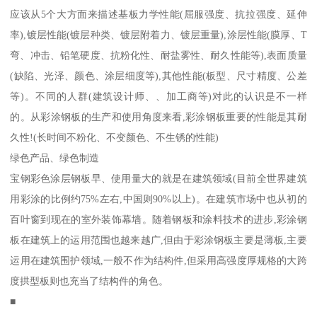
应该从5个大方面来描述基板力学性能(屈服强度、抗拉强度、延伸
率),镀层性能(镀层种类、镀层附着力、镀层重量),涂层性能(膜厚、T
弯、冲击、铅笔硬度、抗粉化性、耐盐雾性、耐久性能等),表面质量
(缺陷、光泽、颜色、涂层细度等),其他性能(板型、尺寸精度、公差
等)。不同的人群(建筑设计师、、加工商等)对此的认识是不一样
的。从彩涂钢板的生产和使用角度来看,彩涂钢板重要的性能是其耐
久性!(长时间不粉化、不变颜色、不生锈的性能)
绿色产品、绿色制造
宝钢彩色涂层钢板早、使用量大的就是在建筑领域(目前全世界建筑
用彩涂的比例约75%左右,中国则90%以上)。在建筑市场中也从初的
百叶窗到现在的室外装饰幕墙。随着钢板和涂料技术的进步,彩涂钢
板在建筑上的运用范围也越来越广,但由于彩涂钢板主要是薄板,主要
运用在建筑围护领域,一般不作为结构件,但采用高强度厚规格的大跨
度拱型板则也充当了结构件的角色。
■