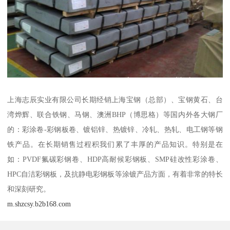
上海志辰实业有限公司长期经销上海宝钢（总部）、宝钢黄石、台
湾烨辉、联合铁钢、马钢、澳洲BHP（博思格）等国内外各大钢厂
的：彩涂卷-彩钢板卷、镀铝锌、热镀锌、冷轧、热轧、电工钢等钢
铁产品。在长期销售过程积我们累了丰厚的产品知识。特别是在
如：PVDF氟碳彩钢卷、HDP高耐候彩钢板、SMP硅改性彩涂卷、
HPC自洁彩钢板，及抗静电彩钢板等涂镀产品方面，有着非常的特长
和深刻研究。
m.shzcsy.b2b168.com