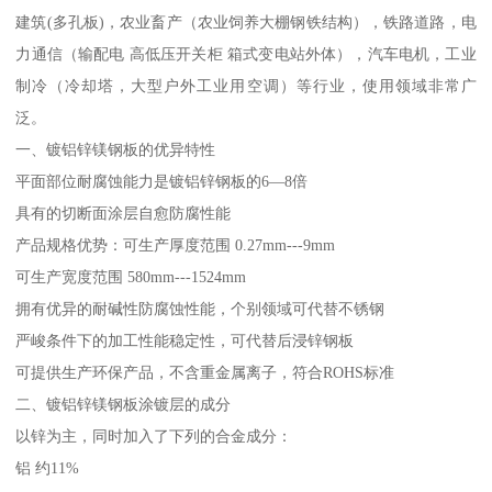
建筑(多孔板)，农业畜产（农业饲养大棚钢铁结构），铁路道路，电
力通信（输配电 高低压开关柜 箱式变电站外体），汽车电机，工业
制冷（冷却塔，大型户外工业用空调）等行业，使用领域非常广
泛。
一、镀铝锌镁钢板的优异特性
平面部位耐腐蚀能力是镀铝锌钢板的6—8倍
具有的切断面涂层自愈防腐性能
产品规格优势：可生产厚度范围 0.27mm---9mm
可生产宽度范围 580mm---1524mm
拥有优异的耐碱性防腐蚀性能，个别领域可代替不锈钢
严峻条件下的加工性能稳定性，可代替后浸锌钢板
可提供生产环保产品，不含重金属离子，符合ROHS标准
二、镀铝锌镁钢板涂镀层的成分
以锌为主，同时加入了下列的合金成分：
铝 约11%