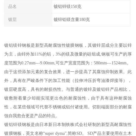
品名
镀铝锌镁150克
镀层
镀锌铝镁含量180克
镀铝镁锌钢板是新型高耐腐蚀性镀膜钢板，其镀锌层成分主要以锌
为主，由锌外加11%的铝，3%的镁及微量的硅组成,钢板可生产的厚
度范围为0.27mm---9.00mm,可生产宽度范围为：580mm---1524mm。
由于这些添加元素的复合效果，进一步提高了其腐蚀抑制效果。此
外，具有在严峻条件下的加工性能（拉伸冲压折弯油漆焊接等），
镀层硬度高，具有的耐损伤性。与普通的镀锌及镀铝锌产品相比，
镀敷附着量少却能实现更出色的耐腐蚀性，由于具有这种耐腐蚀
性，在某些领域可代替不锈钢或铝付诸使用。切割端面部分的耐腐
蚀自我愈合更是产品的特点。
镀铝锌镁钢板是由日本新日本制铁株式会社研制的新型高耐腐蚀性
镀膜钢板，英文名称“super dyma”,简称SD。 SD产品主要使用在土木