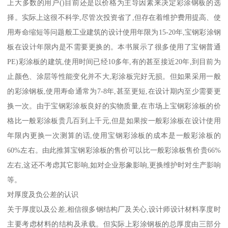
上大多数的用户()目前还是以价格为主导因素来决定彩涂钢板的选
择。实际上这很不科学,尽管次投资省了,但存在着维护费用提高、使
用寿命缩短等问题般工业建筑的设计使用年限为15-20年,宝钢彩涂钢
板在设计年限内是不需要更换的。本书展示了很多使用了宝钢普通
PE)彩涂板的建筑,使用时间已经10多年,有的甚至接近20年,到目前为
止颜色、涂层等性能变化并不大,彩涂板完好无损。但如果采用一般
的彩涂钢板,使用寿命通常为7-8年,甚至更短,在设计期内至少需要更
换一次。由于宝钢彩涂板良好的实物质量,在市场上宝钢彩涂板的价
格比一般彩涂板贵几百到上千元,但是如果按一般彩涂板在设计使用
年限内更换一次测算的话,使用宝钢彩涂板的成本是一般彩涂板的
60%左右。由此推算宝钢彩涂板的售价可以比一般彩涂板售价贵66%
左右,这还不考虑其它影响,如对企业形象影响,更换维护时对生产影响
等。
对厚度及负公差的认识
关于厚度以及公差,相信很多钢结构厂及关心,设计师设计材料享度时
主要考虑材料的结构及承载。但实际上彩涂钢板的总厚度由三部分