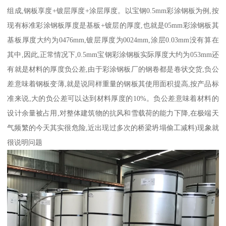
组成,钢板享度+镀层厚度+涂层厚度。以宝钢0.5mm彩涂钢板为例,按
现有标准彩涂钢板厚度是基板+镀层的厚度,也就是05mm彩涂钢板其
基板厚度大约为0476mm,镀层厚度为0024mm,涂层0.03mm没有算在
其中,因此,正常情况下,0.5mm宝钢彩涂钢板实际厚度大约为053mm还
有就是材料的厚度负公差,由于彩涂钢板厂的钢卷都是卷状交货,负公
差意味着钢板变薄,就是说同样重量的钢板其使用面积提高,按产品标
准来说,大的负公差可以达到材料厚度的10%。负公差意味着材料的
设计余量被占用,对整体建筑物的抗风和雪载荷的能力下降,在极端天
气频繁的今天其实很危险,近出现过多次的桥梁坍塌偷工减料)现象就
很说明问题