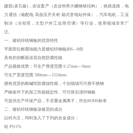
建筑(多孔板)，农业畜产（农业饲养大棚钢铁结构），铁路道路，电
力通信（输配电 高低压开关柜 箱式变电站外体），汽车电机，工业
制冷（冷却塔，大型户外工业用空调）等行业，使用领域非常广
泛。
一、镀铝锌镁钢板的优异特性
平面部位耐腐蚀能力是镀铝锌钢板的6—8倍
具有的切断面涂层自愈防腐性能
产品规格优势：可生产厚度范围 0.27mm---9mm
可生产宽度范围 580mm---1524mm
拥有优异的耐碱性防腐蚀性能，个别领域可代替不锈钢
严峻条件下的加工性能稳定性，可代替后浸锌钢板
可提供生产环保产品，不含重金属离子，符合ROHS标准
二、镀铝锌镁钢板涂镀层的成分
以锌为主，同时加入了下列的合金成分：
铝 约11%