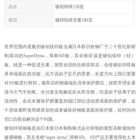
品名
镀铝锌镁150克
镀层
镀锌铝镁含量180克
世界范围内质量的镀铝镁锌板当属日本新日铁钢厂于二十世纪初研
制成功的SuperDyma，简称SD板，其全称应该是镀铝镁锌（硅）
板。硅是一种促进元素，按照合适的比例添加后，会使镀铝锌镁板
具有端面自愈功能，比方说由于定尺的需要，长度方向上我们需要
对SD板进行剪切，裁剪后的钢板端头没有保护膜后，按照常理会逐
渐与大气中的氧、水分发生电解反应从而生锈，但是由于镁离子的
流动性，会在未被保护膜覆盖的端口部位流动形成新的保护膜，这
个意味着即使用硬质划伤或者破坏掉钢板表面的保护膜，短时间内
切口自愈会解决这个问题。
镀铝锌镁钢板是由日本新日本制铁株式会社研制的新型高耐腐蚀性
镀膜钢板，英文名称“super dyma”,简称SD。 SD产品主要使用在土木