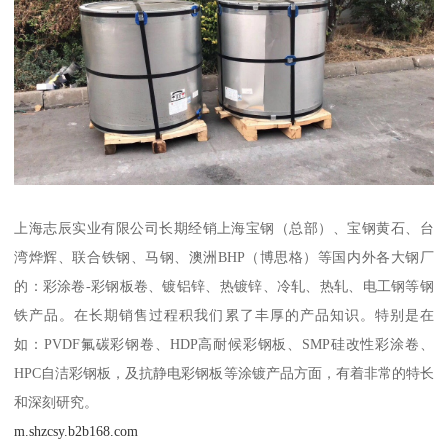
上海志辰实业有限公司长期经销上海宝钢（总部）、宝钢黄石、台
湾烨辉、联合铁钢、马钢、澳洲BHP（博思格）等国内外各大钢厂
的：彩涂卷-彩钢板卷、镀铝锌、热镀锌、冷轧、热轧、电工钢等钢
铁产品。在长期销售过程积我们累了丰厚的产品知识。特别是在
如：PVDF氟碳彩钢卷、HDP高耐候彩钢板、SMP硅改性彩涂卷、
HPC自洁彩钢板，及抗静电彩钢板等涂镀产品方面，有着非常的特长
和深刻研究。
m.shzcsy.b2b168.com