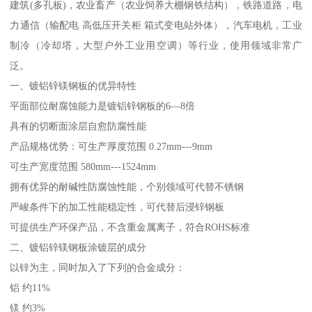
建筑(多孔板)，农业畜产（农业饲养大棚钢铁结构），铁路道路，电
力通信（输配电 高低压开关柜 箱式变电站外体），汽车电机，工业
制冷（冷却塔，大型户外工业用空调）等行业，使用领域非常广
泛。
一、镀铝锌镁钢板的优异特性
平面部位耐腐蚀能力是镀铝锌钢板的6—8倍
具有的切断面涂层自愈防腐性能
产品规格优势：可生产厚度范围 0.27mm---9mm
可生产宽度范围 580mm---1524mm
拥有优异的耐碱性防腐蚀性能，个别领域可代替不锈钢
严峻条件下的加工性能稳定性，可代替后浸锌钢板
可提供生产环保产品，不含重金属离子，符合ROHS标准
二、镀铝锌镁钢板涂镀层的成分
以锌为主，同时加入了下列的合金成分：
铝 约11%
镁 约3%