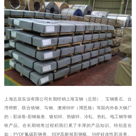
上海志辰实业有限公司长期经销上海宝钢（总部）、宝钢黄石、台
湾烨辉、联合铁钢、马钢、澳洲BHP（博思格）等国内外各大钢厂
的：彩涂卷-彩钢板卷、镀铝锌、热镀锌、冷轧、热轧、电工钢等钢
铁产品。在长期销售过程积我们累了丰厚的产品知识。特别是在
如：PVDF氟碳彩钢卷、HDP高耐候彩钢板、SMP硅改性彩涂卷、