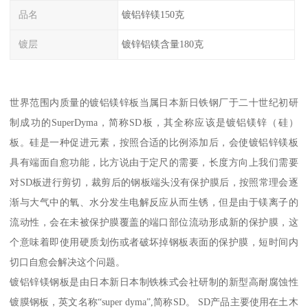
品名
镀铝锌镁150克
镀层
镀锌铝镁含量180克
世界范围内质量的镀铝镁锌板当属日本新日铁钢厂于二十世纪初研
制成功的SuperDyma，简称SD板，其全称应该是镀铝镁锌（硅）
板。硅是一种促进元素，按照合适的比例添加后，会使镀铝锌镁板
具有端面自愈功能，比方说由于定尺的需要，长度方向上我们需要
对SD板进行剪切，裁剪后的钢板端头没有保护膜后，按照常理会逐
渐与大气中的氧、水分发生电解反应从而生锈，但是由于镁离子的
流动性，会在未被保护膜覆盖的端口部位流动形成新的保护膜，这
个意味着即使用硬质划伤或者破坏掉钢板表面的保护膜，短时间内
切口自愈会解决这个问题。
镀铝锌镁钢板是由日本新日本制铁株式会社研制的新型高耐腐蚀性
镀膜钢板，英文名称“super dyma”,简称SD。 SD产品主要使用在土木