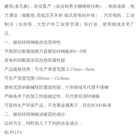
建筑(多孔板)，农业畜产（农业饲养大棚钢铁结构），铁路道路，电
力通信（输配电 高低压开关柜 箱式变电站外体），汽车电机，工业
制冷（冷却塔，大型户外工业用空调）等行业，使用领域非常广
泛。
一、镀铝锌镁钢板的优异特性
平面部位耐腐蚀能力是镀铝锌钢板的6—8倍
具有的切断面涂层自愈防腐性能
产品规格优势：可生产厚度范围 0.27mm---9mm
可生产宽度范围 580mm---1524mm
拥有优异的耐碱性防腐蚀性能，个别领域可代替不锈钢
严峻条件下的加工性能稳定性，可代替后浸锌钢板
可提供生产环保产品，不含重金属离子，符合ROHS标准
二、镀铝锌镁钢板涂镀层的成分
以锌为主，同时加入了下列的合金成分：
铝 约11%