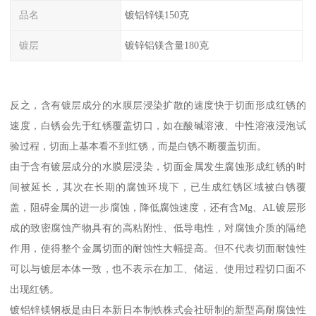
品名
镀铝锌镁150克
镀层
镀锌铝镁含量180克
反之，含有镀层成分的水膜层浸染扩散的速度快于切面形成红锈的
速度，白锈会先于红锈覆盖切口，如在酸碱溶液、中性溶液浸泡试
验过程，切面上基本看不到红锈，而是白锈不断覆盖切面。
由于含有镀层成分的水膜层浸染，切面金属发生腐蚀形成红锈的时
间被延长，其次在长期的腐蚀环境下，已生成红锈区域被白锈覆
盖，阻碍金属的进一步腐蚀，降低腐蚀速度，还有含Mg、AL镀层形
成的致密腐蚀产物具有的高粘附性、低导电性，对腐蚀介质的隔绝
作用，使得整个金属切面的耐蚀性大幅提高。但不代表切面耐蚀性
可以与镀层本体一致，也不表示在加工、储运、使用过程切口面不
出现红锈。
镀铝锌镁钢板是由日本新日本制铁株式会社研制的新型高耐腐蚀性