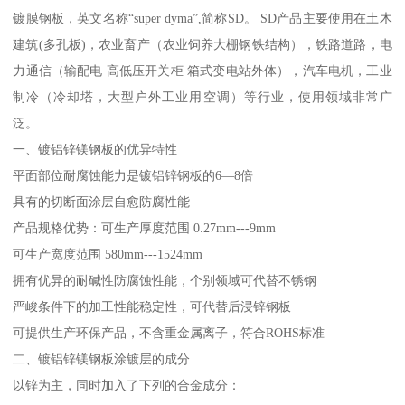
镀膜钢板，英文名称“super dyma”,简称SD。 SD产品主要使用在土木
建筑(多孔板)，农业畜产（农业饲养大棚钢铁结构），铁路道路，电
力通信（输配电 高低压开关柜 箱式变电站外体），汽车电机，工业
制冷（冷却塔，大型户外工业用空调）等行业，使用领域非常广
泛。
一、镀铝锌镁钢板的优异特性
平面部位耐腐蚀能力是镀铝锌钢板的6—8倍
具有的切断面涂层自愈防腐性能
产品规格优势：可生产厚度范围 0.27mm---9mm
可生产宽度范围 580mm---1524mm
拥有优异的耐碱性防腐蚀性能，个别领域可代替不锈钢
严峻条件下的加工性能稳定性，可代替后浸锌钢板
可提供生产环保产品，不含重金属离子，符合ROHS标准
二、镀铝锌镁钢板涂镀层的成分
以锌为主，同时加入了下列的合金成分：