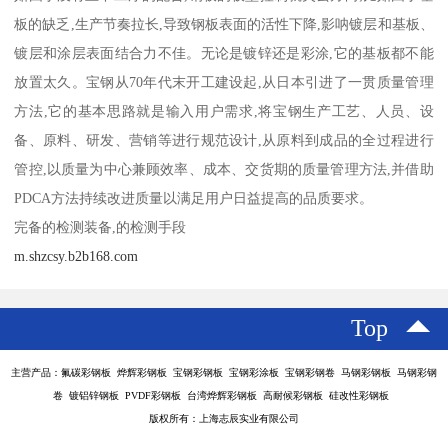
板的缺乏,生产节奏拉长,导致钢板表面的活性下降,影呐镀层和基板、
镀层和涂层表面结合力不佳。无论是镀锌还是彩涂,它的基板都不能
放置太久。宝钢从70年代末开工建设起,从日本引进了一贯质量管理
方法,它的基本思路就是输入用户需求,将宝钢生产工艺、人员、设
备、原料、研发、营销等进行规范设计,从原料到成品的全过程进行
管控,以质量为中心兼顾效率、成本、交货期的质量管理方法,并借助
PDCA方法持续改进质量以满足用户日益提高的品质要求。
完备的检测装备,的检测手段
m.shzcsy.b2b168.com
Top
主营产品：氟碳彩钢板 烨辉彩钢板 宝钢彩钢板 宝钢彩涂板 宝钢彩钢卷 马钢彩钢板 马钢彩钢
卷 镀铝锌钢板 PVDF彩钢板 台湾烨辉彩钢板 高耐候彩钢板 硅改性彩钢板
版权所有：上海志辰实业有限公司