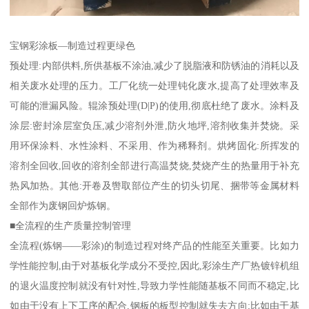
宝钢彩涂板—制造过程更绿色
预处理:内部供料,所供基板不涂油,减少了脱脂液和防锈油的消耗以及
相关废水处理的压力。工厂化统一处理钝化废水,提高了处理效率及
可能的泄漏风险。辊涂预处理(D|P)的使用,彻底杜绝了废水。涂料及
涂层:密封涂层室负压,减少溶剂外泄,防火地坪,溶剂收集并焚烧。采
用环保涂料、水性涂料、不采用、作为稀释剂。烘烤固化:所挥发的
溶剂全回收,回收的溶剂全部进行高温焚烧,焚烧产生的热量用于补充
热风加热。其他:开卷及辔取部位产生的切头切尾、捆带等金属材料
全部作为废钢回炉炼钢。
■全流程的生产质量控制管理
全流程(炼钢——彩涂)的制造过程对终产品的性能至关重要。比如力
学性能控制,由于对基板化学成分不受控,因此,彩涂生产厂热镀锌机组
的退火温度控制就没有针对性,导致力学性能随基板不同而不稳定,比
如由于没有上下工序的配合,钢板的板型控制就失去方向;比如由于基