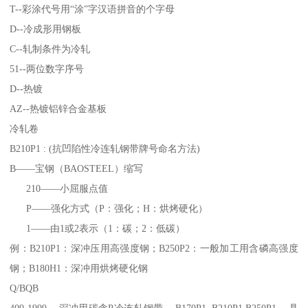
T--彩涂代号用“涂”字汉语拼音的个字母
D--冷成形用钢板
C--轧制条件为冷轧
51--两位数字序号
D--热镀
AZ--热镀铝锌合金基板
冷轧卷
B210P1 : (抗凹陷性冷连轧钢带牌号命名方法)
B——宝钢（BAOSTEEL）缩写
210——小屈服点值
P——强化方式（P：强化；H：烘烤硬化）
1——由1或2表示（1：碳；2：低碳）
例：B210P1：深冲压用高强度钢；B250P2：一般加工用含磷高强度
钢；B180H1：深冲用烘烤硬化钢
Q/BQB