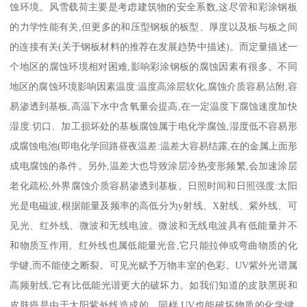
蚀环境。风雪载荷主要是考虑建筑物的安全系数,这尽管和彩涂钢板
的力学性能有关,但更多的和压型钢板的板型、厚度以及板与板之间
的连接有关(关于钢板材料的推荐在发展趋势中描述)。而定量描述一
个地区的腐蚀环境相对困难,影响彩涂钢板的腐蚀因素有很多。不同
地区的腐蚀环境影响因素温度:温度高涂层软化,腐蚀介质容易沾附,容
易渗透到基板,高温下水中含氧量会提高,在一定温度下腐蚀速度加快
湿度:切口、加工损坏处的基板腐蚀属于电化学腐蚀,湿度低不容易形
成腐蚀电池(即电化学回路昼夜温差:温差大容易结露,在的金属上面形
成电腐蚀的条件。另外,温差大也导致涂层冷热变形频繁,会加速涂层
老化疏松,外界腐蚀介质容易渗透到基板。日照时间和日照强度:太阳
光是电磁波,根据能量及频率的高低分为y射线、X射线、紫外线、可
见光、红外线、微波和无线电波。微波和无线电波具有低能量并不
和物质互作用。红外线也属低能量光音,它只能拉伸或弯曲物质的化
学键,而不能使之断裂。可见光赋予万物丰室的色彩。UV紫外光谱属
高频射线,它有比低能光谐更大的破坏力。如我们知道的皮肤黑斑和
皮肤癌是由于太阳紫外线造成的。同样,UV也能破坏物质的化学键,