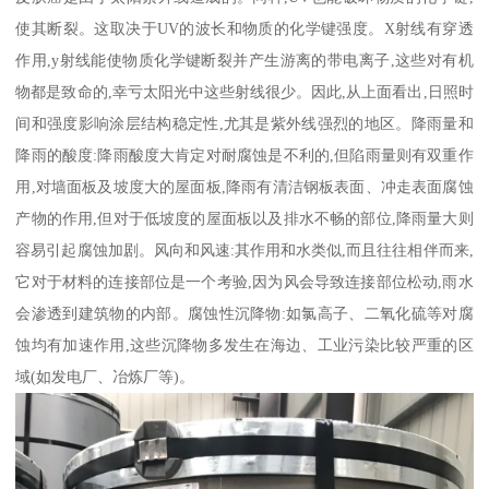
使其断裂。这取决于UV的波长和物质的化学键强度。X射线有穿透
作用,y射线能使物质化学键断裂并产生游离的带电离子,这些对有机
物都是致命的,幸亏太阳光中这些射线很少。因此,从上面看出,日照时
间和强度影响涂层结构稳定性,尤其是紫外线强烈的地区。降雨量和
降雨的酸度:降雨酸度大肯定对耐腐蚀是不利的,但陷雨量则有双重作
用,对墙面板及坡度大的屋面板,降雨有清洁钢板表面、冲走表面腐蚀
产物的作用,但对于低坡度的屋面板以及排水不畅的部位,降雨量大则
容易引起腐蚀加剧。风向和风速:其作用和水类似,而且往往相伴而来,
它对于材料的连接部位是一个考验,因为风会导致连接部位松动,雨水
会渗透到建筑物的内部。腐蚀性沉降物:如氯高子、二氧化硫等对腐
蚀均有加速作用,这些沉降物多发生在海边、工业污染比较严重的区
域(如发电厂、冶炼厂等)。