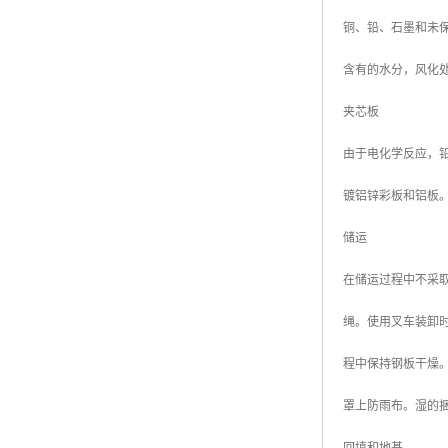
铜、铅、石墨和未
含有的水分，风化
夹芯板
由于电化学反应，
镀铝锌彩板和铝板
储运
在储运过程中不采
绳。使用叉车装卸
程中保持钢板干燥
罩上防雨布。湿的