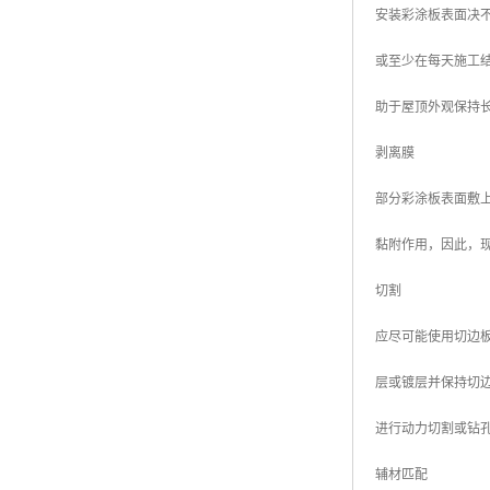
安装彩涂板表面决
高耐候彩涂板
烨辉彩钢板
或至少在每天施工
宝钢彩钢卷
助于屋顶外观保持
宝钢彩钢板
剥离膜
宝钢彩涂板
部分彩涂板表面敷
氟碳彩钢板
黏附作用，因此，
切割
应尽可能使用切边
层或镀层并保持切
进行动力切割或钻
辅材匹配