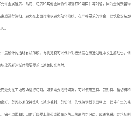
不允许金属锉屑、钻屑、切屑和其他金属物件如铆钉和紧固件等残留，因为金属残留物
结束后进行清扫。避免在上面行走以避免破坏漆膜。在严格要求的场合，建筑物安装2
长久。
上一层设计的透明有机薄膜。有机薄膜可以保护彩板涂层在储运过程中发生擦划伤，但
现场放置彩涂板时需要覆盖以避免阳光直射。
板而避免在工地现场进行切割。如果需要进行切割，可以使用直剪、弧形剪、锯切机和
边良好。剪刃必须保持锋利以减小毛刺，剪切时，先保持钢板表面朝上，使得产生的毛
孔，钻孔周围和切口附近应覆上胶带或破布以防止热屑灼伤涂层。应避免采用砂轮切割