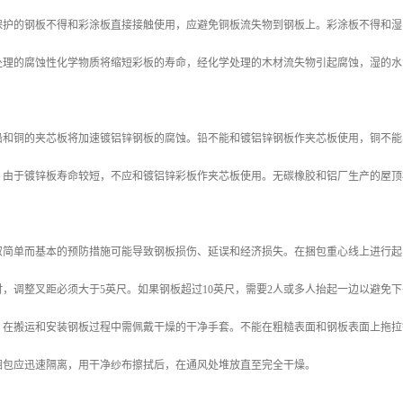
保护的钢板不得和彩涂板直接接触使用，应避免铜板流失物到钢板上。彩涂板不得和湿
处理的腐蚀性化学物质将缩短彩板的寿命，经化学处理的木材流失物引起腐蚀，湿的水
铅和铜的夹芯板将加速镀铝锌钢板的腐蚀。铅不能和镀铝锌钢板作夹芯板使用，铜不能
。由于镀锌板寿命较短，不应和镀铝锌彩板作夹芯板使用。无碳橡胶和铝厂生产的屋顶
取简单而基本的预防措施可能导致钢板损伤、延误和经济损失。在捆包重心线上进行起
时，调整叉距必须大于5英尺。如果钢板超过10英尺，需要2人或多人抬起一边以避免
。在搬运和安装钢板过程中需佩戴干燥的干净手套。不能在粗糙表面和钢板表面上拖拉
捆包应迅速隔离，用干净纱布擦拭后，在通风处堆放直至完全干燥。