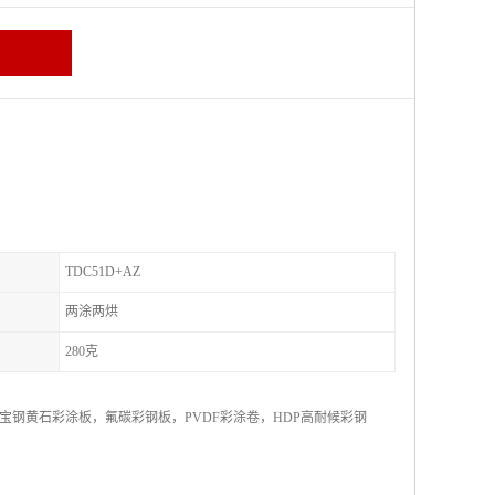
TDC51D+AZ
两涂两烘
280克
钢黄石彩涂板，氟碳彩钢板，PVDF彩涂卷，HDP高耐候彩钢