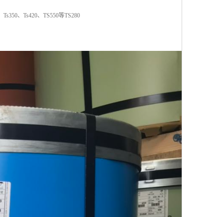
、Ts420、TS550等TS280