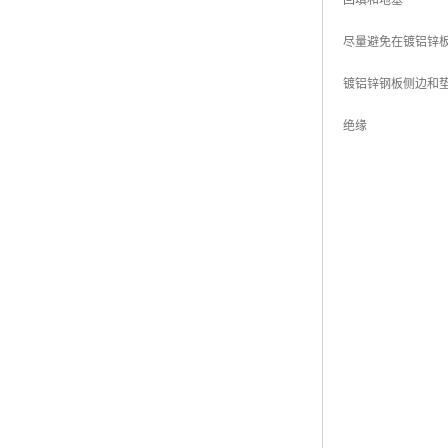
回填和地基
尽量避免在镀铝锌
镀铝锌钢板侧边和
绝缘