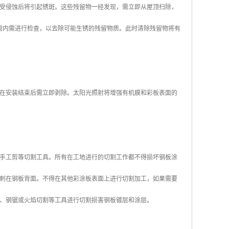
受侵蚀后将引起锈斑。这些残留物一经发现，需立即从屋顶扫除，
周内需进行检查，以去除可能生锈的残留物质。此时清除残留物将有
在安装结束后需立即剥除。太阳光照射将增强有机膜和彩板表面的
手工剪等切割工具。所有在工地进行的切割工作都不得损坏钢板涂
刺在钢板背面。不得在其他彩涂板表面上进行切割加工，如果需要
、钢锯或火焰切割等工具进行切割损害钢板镀层和涂层。