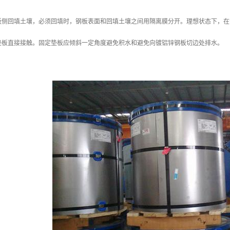
板侧回填土壤，必须回填时，钢板表面和回填土壤之间用隔离膜分开。理想状态下，在
垫板直接接触。固定垫板应倾斜一定角度避免积水和避免向镀铝锌钢板切边处排水。