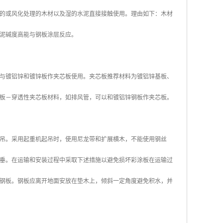
的或风化处理的木材以及湿的水泥直接接触使用。理由如下：木材
泥碱度高能与钢板涂层反应。
与镀铝锌和镀锌板作夹芯板使用。夹芯板推荐材料为镀铝锌基板、
板－穿透性夹芯板材料，如排风管，可以和镀铝锌钢板作夹芯板。
吊。采用起重机起吊时，使用尼龙带和扩展横木，不能使用钢丝
下垂。在运输和安装过程中采取下述措施以避免损坏彩涂板在运输过
钢板。钢板应离开地面安放在垫木上，倾斜一定角度避免积水，并