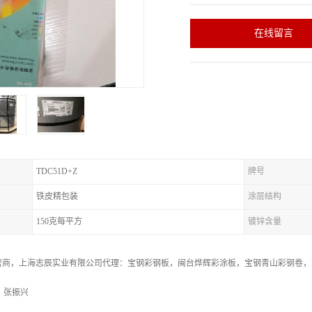
在线留言
TDC51D+Z
牌号
铁皮精包装
涂层结构
150克每平方
镀锌含量
商，上海志辰实业有限公司代理：宝钢彩钢板，闽台烨辉彩涂板，宝钢青山彩钢卷，宝
，张振兴