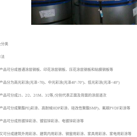
及分类
方法
涂产品可分成普通涂层钢板、印花涂层钢板、压花涂层钢板和贴膜钢板等
分为高光彩涂(光泽>70)、中光彩涂(光泽40°-70°)、低光彩涂(光泽<40°)
品可分成21、2/2、2/1M、3/2等,/分别代表正面及背面的涂层道次
产品可分成聚酯PE)彩涂、高耐候HDP彩涂、硅改性聚酯SMP)、氟碳PVDF彩涂等
涂产品可分成热镀锌彩涂、镀铝锌彩涂、电镀锌彩涂等
品又可分成建筑外用彩涂、建筑内用彩涂、钢窗用彩涂、家具用彩涂、家电用彩涂等