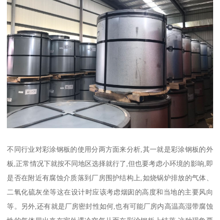
不同行业对彩涂钢板的使用分两方面来分析,其一就是彩涂钢板的外
板,正常情况下就按不同地区选择就行了,但也要考虑小环境的影响,即
是否在附近有腐蚀介质落到厂房围护结构上,如烧锅炉排放的气体、
二氧化硫灰坐等这在设计时应该考虑烟囱的高度和当地的主要风向
等。另外,还有就是厂房密封性如何,也有可能厂房内高温高湿带腐蚀