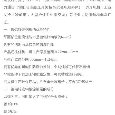
力通信（输配电 高低压开关柜 箱式变电站外体），汽车电机，工业
制冷（冷却塔，大型户外工业用空调）等行业，使用领域非常广
泛。
一、镀铝锌镁钢板的优异特性
平面部位耐腐蚀能力是镀铝锌钢板的6—8倍
具有的切断面涂层自愈防腐性能
产品规格优势：可生产厚度范围 0.27mm---9mm
可生产宽度范围 580mm---1524mm
拥有优异的耐碱性防腐蚀性能，个别领域可代替不锈钢
严峻条件下的加工性能稳定性，可代替后浸锌钢板
可提供生产环保产品，不含重金属离子，符合ROHS标准
二、镀铝锌镁钢板涂镀层的成分
以锌为主，同时加入了下列的合金成分：
铝 约11%
镁 约3%