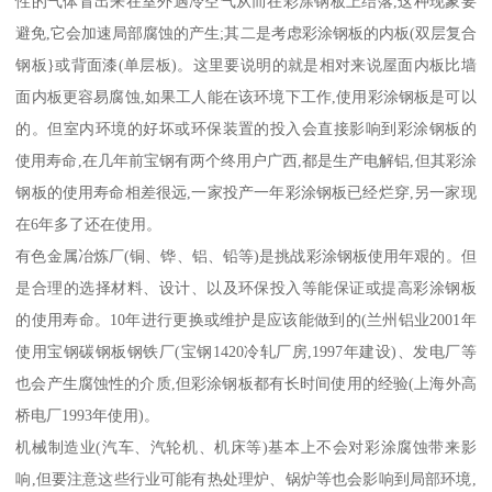
性的气体冒出来在室外遇冷空气从而在彩涂钢板上结落,这种现象要
避免,它会加速局部腐蚀的产生;其二是考虑彩涂钢板的内板(双层复合
钢板}或背面漆(单层板)。这里要说明的就是相对来说屋面内板比墙
面内板更容易腐蚀,如果工人能在该环境下工作,使用彩涂钢板是可以
的。但室内环境的好坏或环保装置的投入会直接影响到彩涂钢板的
使用寿命,在几年前宝钢有两个终用户广西,都是生产电解铝,但其彩涂
钢板的使用寿命相差很远,一家投产一年彩涂钢板已经烂穿,另一家现
在6年多了还在使用。
有色金属冶炼厂(铜、铧、铝、铅等)是挑战彩涂钢板使用年艰的。但
是合理的选择材料、设计、以及环保投入等能保证或提高彩涂钢板
的使用寿命。10年进行更换或维护是应该能做到的(兰州铝业2001年
使用宝钢碳钢板钢铁厂(宝钢1420冷轧厂房,1997年建设)、发电厂等
也会产生腐蚀性的介质,但彩涂钢板都有长时间使用的经验(上海外高
桥电厂1993年使用)。
机械制造业(汽车、汽轮机、机床等)基本上不会对彩涂腐蚀带来影
响,但要注意这些行业可能有热处理炉、锅炉等也会影响到局部环境,