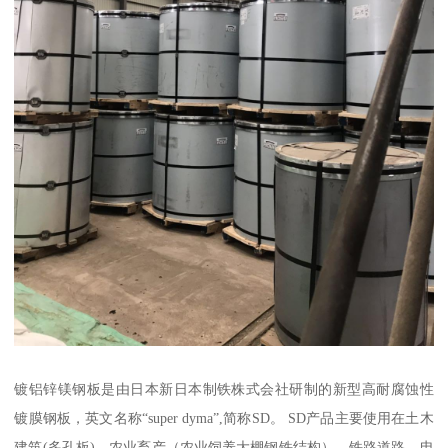
镀铝锌镁钢板是由日本新日本制铁株式会社研制的新型高耐腐蚀性
镀膜钢板，英文名称“super dyma”,简称SD。 SD产品主要使用在土木
建筑(多孔板)，农业畜产（农业饲养大棚钢铁结构），铁路道路，电