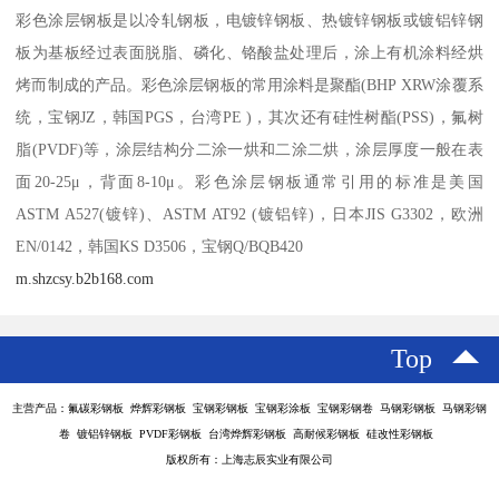
彩色涂层钢板是以冷轧钢板，电镀锌钢板、热镀锌钢板或镀铝锌钢
板为基板经过表面脱脂、磷化、铬酸盐处理后，涂上有机涂料经烘
烤而制成的产品。彩色涂层钢板的常用涂料是聚酯(BHP XRW涂覆系
统，宝钢JZ，韩国PGS，台湾PE )，其次还有硅性树酯(PSS)，氟树
脂(PVDF)等，涂层结构分二涂一烘和二涂二烘，涂层厚度一般在表
面20-25μ，背面8-10μ。彩色涂层钢板通常引用的标准是美国
ASTM A527(镀锌)、ASTM AT92 (镀铝锌)，日本JIS G3302，欧洲
EN/0142，韩国KS D3506，宝钢Q/BQB420
m.shzcsy.b2b168.com
Top
主营产品：氟碳彩钢板 烨辉彩钢板 宝钢彩钢板 宝钢彩涂板 宝钢彩钢卷 马钢彩钢板 马钢彩钢
卷 镀铝锌钢板 PVDF彩钢板 台湾烨辉彩钢板 高耐候彩钢板 硅改性彩钢板
版权所有：上海志辰实业有限公司