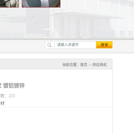
当前位置：
首页
->
供应商机
 镀铝镁锌
览数：223
钢材