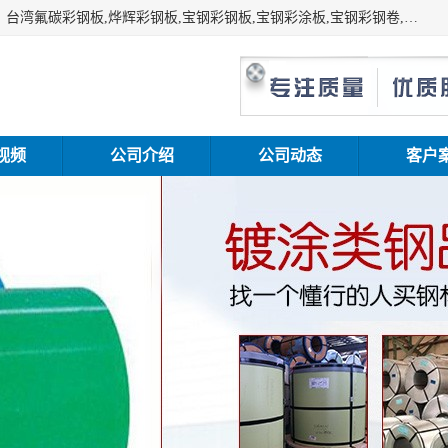
上海志辰实业有限公司主要经销:上海宝钢彩钢卷（宝钢总厂）台湾氟碳彩钢板,烨辉彩钢板,宝钢彩钢板,宝钢彩涂板,宝钢彩钢卷,马钢彩钢板,马钢彩钢卷,镀铝锌钢板,PVDF彩钢板,台湾烨辉彩钢板,高耐候彩钢板,硅改性彩钢板,规格齐全。
视频
公司介绍
公司动态
客户