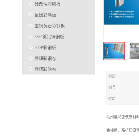
硅改性彩钢板
氟碳彩涂板
宝钢黄石彩钢板
55%镀铝锌钢板
HDP彩钢板
烨辉彩钢卷
烨辉彩涂卷
材质
马钢彩钢板卷
钢号
宝钢彩涂卷
镀层
SMP硅改性彩钢板
烨辉彩涂板
杭州展鸿建筑新材
镀铝锌
合楼板、路桥建设
马钢彩涂板