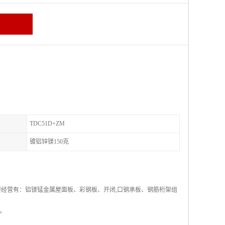
TDC51D+ZM
镀铝锌镁150克
要经营有：铝镁锰金属屋面板、彩钢板、开闭,口钢承板、钢筋桁架组
。