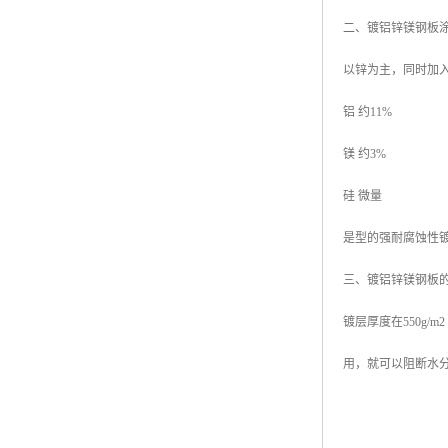
二、镀铝锌镁钢板
以锌为主，同时加
铝 约11%
镁 约3%
硅 微量
是型的强耐腐蚀性
三、镀铝锌镁钢板
镀层厚度在550g
用，就可以阻断水