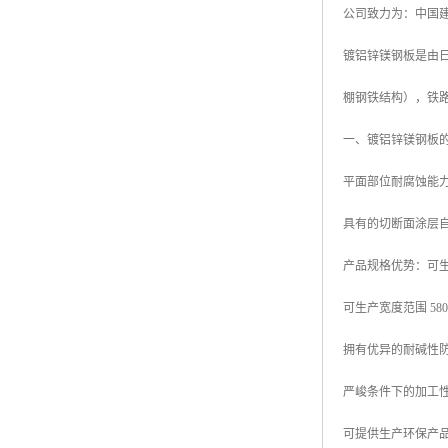
公司致力为：中国建
高耐候彩涂板
烨辉彩钢板
镀铝锌镁钢板是由日本
宝钢彩钢卷
棚钢铁结构），铁
宝钢彩钢板
一、镀铝锌镁钢板
宝钢彩涂板
平面部位耐腐蚀能力
氟碳彩钢板
具有的切断面涂层
产品规格优势：可生产厚
可生产宽度范围 580mm
拥有优异的耐碱性
严峻条件下的加工
可提供生产环保产品