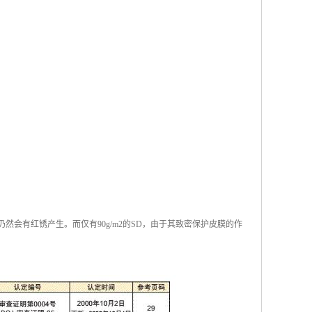
仍然会有红锈产生。而仅有90g/m2的SD，由于其致密保护皮膜的作