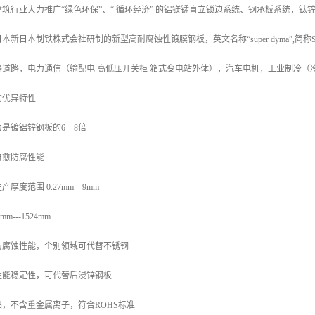
筑行业大力推广“绿色环保”、“ 循环经济” 的铝镁锰直立锁边系统、钢承板系统，
新日本制铁株式会社研制的新型高耐腐蚀性镀膜钢板，英文名称“super dyma”,简
路道路，电力通信（输配电 高低压开关柜 箱式变电站外体），汽车电机，工业制冷（
的优异特性
是镀铝锌钢板的6—8倍
自愈防腐性能
度范围 0.27mm---9mm
---1524mm
防腐蚀性能，个别领域可代替不锈钢
性能稳定性，可代替后浸锌钢板
，不含重金属离子，符合ROHS标准