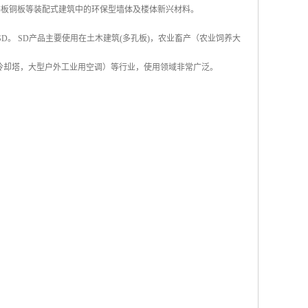
钛锌板铜板等装配式建筑中的环保型墙体及楼体新兴材料。
称SD。 SD产品主要使用在土木建筑(多孔板)，农业畜产（农业饲养大
冷却塔，大型户外工业用空调）等行业，使用领域非常广泛。