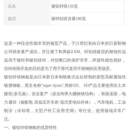
品名
镀铝锌镁150克
镀层
镀锌铝镁含量180克
这是一种综合性能非常的镀层产品，于21世纪初由日本的日新制钢
公司研发量产成功，并注册了和商标ZAM。锌铝镁镀层的耐蚀性远
远高于镀锌和镀铝镁锌，对切断口的保护非常，焊接性能也很好，
坊间传闻开发的目的是为了用于替代某些不锈钢的应用场景。
镀铝锌镁钢板是由日本新日本制铁株式会社研制的新型高耐腐蚀性
镀膜钢板，英文名称“super dyma”,简称SD。 SD产品主要使用在土木
建筑(多孔板)，农业畜产（农业饲养大棚钢铁结构），铁路道路，电
力通信（输配电 高低压开关柜 箱式变电站外体），汽车电机，工业
制冷（冷却塔，大型户外工业用空调）等行业，使用领域非常广
泛。
一、镀铝锌镁钢板的优异特性