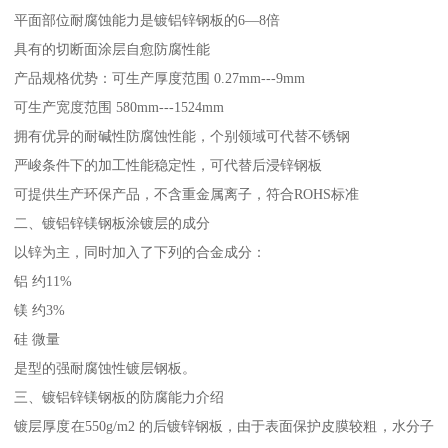
平面部位耐腐蚀能力是镀铝锌钢板的6—8倍
具有的切断面涂层自愈防腐性能
产品规格优势：可生产厚度范围 0.27mm---9mm
可生产宽度范围 580mm---1524mm
拥有优异的耐碱性防腐蚀性能，个别领域可代替不锈钢
严峻条件下的加工性能稳定性，可代替后浸锌钢板
可提供生产环保产品，不含重金属离子，符合ROHS标准
二、镀铝锌镁钢板涂镀层的成分
以锌为主，同时加入了下列的合金成分：
铝 约11%
镁 约3%
硅 微量
是型的强耐腐蚀性镀层钢板。
三、镀铝锌镁钢板的防腐能力介绍
镀层厚度在550g/m2 的后镀锌钢板，由于表面保护皮膜较粗，水分子