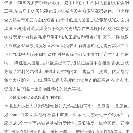
强度,目前国内多数镀锌及彩涂厂是采用这个工艺,因为他们没有炼钢
工序,在市场上购买轧硬卷或热轧板也没有相应的高强钢种。但这样
做的话会带来三方面的危害·由于降低退火温度,加之带钢板宽方面的
温度不均,这时退火温度位于钢板的再结晶临界温度附近,这样就导致
钢板宽度方向带钢强度严重不均,加工后板型很难得到保证。·降低退
火温度必然导致清洗效果不佳,因为表面的细微氧化是需要高温下在
还原气体中进行还原的,这样,对热镀锌的镀层附着力会产生不利的影
响。·降低退火温度,屈服强度提高了,但抗拉强度不会相应增加,这就
导致了材料的屈强比,屈强比对材料的加工成型性、抗震、防火都有
相当大的影响。比如,用降低退火温度的办法生产的高强钢,在火灾时,
强度大幅下陷,严重影响建筑物的抗火等级。
什么是宝钢彩涂钢板重要的性能
市场上大多数人认为彩涂钢板的完整描述就两个:一是厚度,二是颜色,
如0.5mm白灰等,其他好象都不重要。实际上,完整表达一个彩涂产品
应该从5个大方面来描述基板力学性能(屈服强度、抗拉强度、延伸
率),镀层性能(镀层种类、镀层附着力、镀层重量),涂层性能(膜厚、T