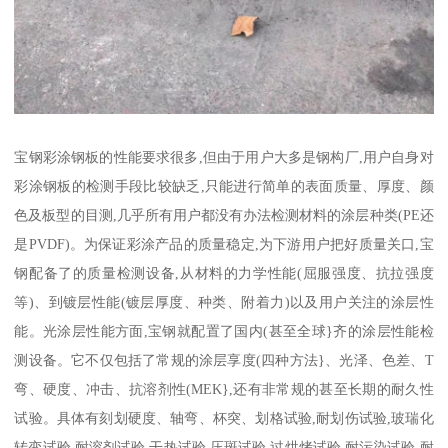
宝钢彩涂钢板的性能要求很多,但由于用户大多是钢构厂,用户自身对
彩涂钢板的检测手段比较缺乏,只能进行简单的表面质量、厚度、颜
色及板型的目测,几乎所有用户都没有办法检测材料的涂层种类(PE还
是PVDF)。为保证彩涂产品的质量稳定,为下游用户把好质量关口,宝
钢配备了的质量检测设备,从材料的力学性能(屈服强度、抗拉强度
等)、到镀层性能(镀层厚度、种类、附着力)以及用户关注的涂层性
能。光涂层性能方面,宝钢就配置了国内(甚至全球}齐的涂层性能检
测设备。它不仅包括了常规的涂层享度(四种方法}、光泽、色差、T
弯、硬度、冲击、抗溶剂性(MEK},还有非常规的甚至长期的耐久性
试验。具体有刻划硬度、轴弯、杯突、划格试验,耐划伤试验,玻瑞化
转变试验,耐溶剂试验,干热试验,压斑试验,过烘烤试验,耐污染试验,耐