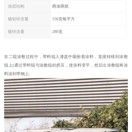
涂层结构
两涂两烘
镀铝锌含量
150克每平方
镀锌含量
280克
在二辊涂敷过程中，带料辊入漆盘中吸附着涂料，直接转移到涂敷
辊上(通过带料辊与涂敷辊的挤压，使涂料变平，然后出涂敷辊将涂
料涂到带钢上。