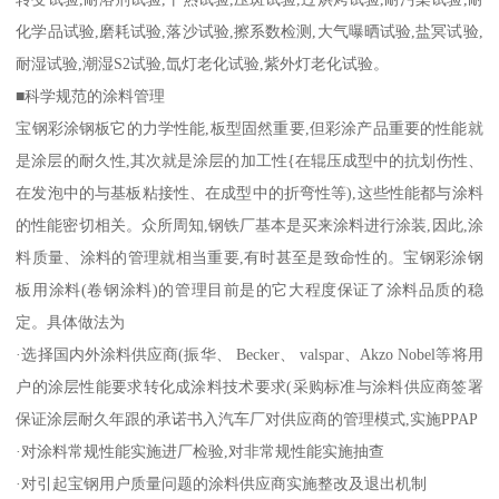
化学品试验,磨耗试验,落沙试验,擦系数检测,大气曝晒试验,盐冥试验,
耐湿试验,潮湿S2试验,氙灯老化试验,紫外灯老化试验。
■科学规范的涂料管理
宝钢彩涂钢板它的力学性能,板型固然重要,但彩涂产品重要的性能就
是涂层的耐久性,其次就是涂层的加工性{在辊压成型中的抗划伤性、
在发泡中的与基板粘接性、在成型中的折弯性等),这些性能都与涂料
的性能密切相关。众所周知,钢铁厂基本是买来涂料进行涂装,因此,涂
料质量、涂料的管理就相当重要,有时甚至是致命性的。宝钢彩涂钢
板用涂料(卷钢涂料)的管理目前是的它大程度保证了涂料品质的稳
定。具体做法为
·选择国内外涂料供应商(振华、 Becker、 valspar、Akzo Nobel等将用
户的涂层性能要求转化成涂料技术要求(采购标准与涂料供应商签署
保证涂层耐久年跟的承诺书入汽车厂对供应商的管理模式,实施PPAP
·对涂料常规性能实施进厂检验,对非常规性能实施抽查
·对引起宝钢用户质量问题的涂料供应商实施整改及退出机制