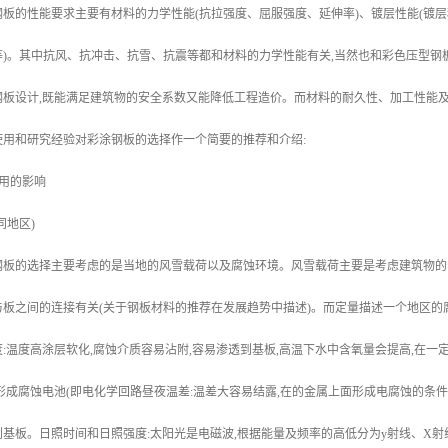
板的性能要求主要有材料的力学性能(抗拉强度、屈服强度、延伸率)、镀层性能(镀层
)。其中抗风、抗冲击、抗雪、抗震等都和材料的力学性能有关,当然也和彩色压型钢
钢板设计,既能满足建筑物的安全系数又能降低工程造价。而材料的耐久性、加工性能
使用和研究经验对彩涂钢板的选择作一个简要的推荐和介绍:
用的影响
同地区)
钢板的选择主要考虑的是当地的风雪载荷以及腐蚀环境。风雪载荷主要是考虑建筑物的
与板之间的连接有关(关于钢板材料的推荐在发展趋势中描述)。而定量描述一个地区的
:温度高涂层软化,腐蚀介质容易沾附,容易渗透到基板,高温下水中含氧量会提高,在
形成腐蚀电池(即电化学回路昼夜温差:温差大容易结露,在的金属上面形成电腐蚀的条件
基板。日照时间和日照强度:太阳光是电磁波,根据能量及频率的高低分为y射线、X