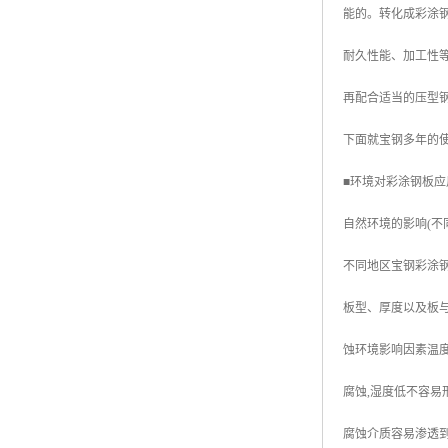
能的。转化成彩涂钢
高耐候彩涂板
烨辉彩钢板
耐久性能、加工性等
宝钢彩钢卷
再配合适当的压型
宝钢彩钢板
下面就宝钢多年的
宝钢彩涂板
■环境对彩涂钢板应
氟碳彩钢板
自然环境的影响(不
不同地区宝钢彩涂
板型、厚度以及板
蚀环境影响因素温度
腐蚀,湿度低不容易
腐蚀介质容易渗透到