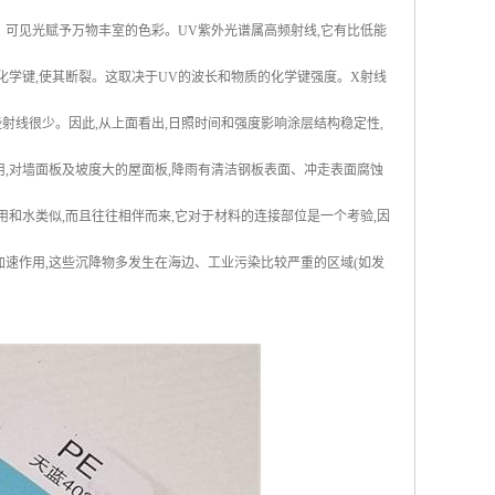
。可见光赋予万物丰室的色彩。UV紫外光谱属高频射线,它有比低能
化学键,使其断裂。这取决于UV的波长和物质的化学键强度。X射线
射线很少。因此,从上面看出,日照时间和强度影响涂层结构稳定性,
用,对墙面板及坡度大的屋面板,降雨有清洁钢板表面、冲走表面腐蚀
用和水类似,而且往往相伴而来,它对于材料的连接部位是一个考验,因
加速作用,这些沉降物多发生在海边、工业污染比较严重的区域(如发