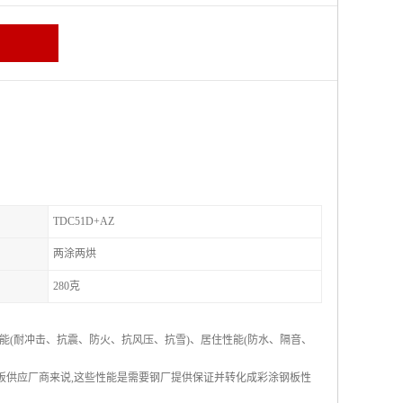
TDC51D+AZ
两涂两烘
280克
(耐冲击、抗震、防火、抗风压、抗雪)、居住性能(防水、隔音、
钢板供应厂商来说,这些性能是需要钢厂提供保证并转化成彩涂钢板性