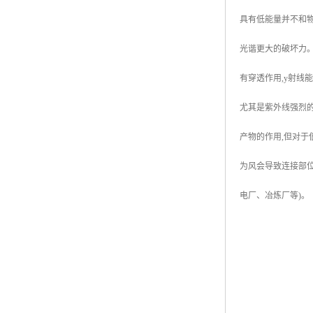
具有低能量并不和物
光谐更大的破坏力。
有穿透作用,y射线
尤其是紫外线强烈的
产物的作用,但对于
为风会导致连接部位
电厂、冶炼厂等)。