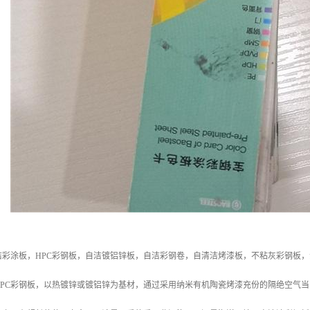
彩涂板，HPC彩钢板，自洁镀铝锌板，自洁彩钢卷，自清洁烤漆板，不粘灰彩钢板，
PC彩钢板，以热镀锌或镀铝锌为基材，通过采用纳米有机陶瓷烤漆充份的隔绝空气当