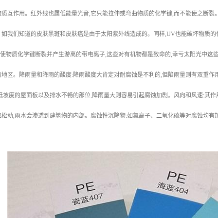
质互作用。红外线也属低能量光音,它只能拉伸或弯曲物质的化学键,而不能使之断裂
如我们知道的皮肤黑斑和皮肤癌是由于太阳紫外线造成的。同样,UV也能破坏物质的
能使物质化学键断裂并产生游离的带电离子,这些对有机物都是致命的,幸亏太阳光中这些
地区。降雨量和降雨的酸度:降雨酸度大肯定对耐腐蚀是不利的,但陷雨量则有双重作
低坡度的屋面板以及排水不畅的部位,降雨量大则容易引起腐蚀加剧。风向和风速:其作
松动,雨水会渗透到建筑物的内部。腐蚀性沉降物:如氯高子、二氧化硫等对腐蚀均有