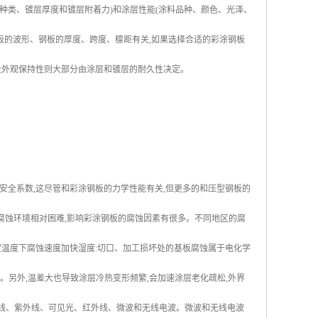
种类、镀层厚度和镀层附着力)和涂层性能(涂料品种、颜色、光泽、
板的波形、钢板的厚度、跨度、檩距有关,如果选择合适的彩涂钢板
及外观保持性则大部分由涂层和镀层的耐久性决定。
安全系数,这尽管和彩涂钢板的力学性能有关,但更多的和压型钢板的
腐蚀环境相对困难,影响彩涂钢板的腐蚀因素有很多。不同地区的腐
一定温度下腐蚀速度加快湿度:切口、加工损坏处的基板腐蚀属于电化学
。另外,温差大也导致涂层冷热变形频繁,会加速涂层老化疏松,外界
射线、紫外线、可见光、红外线、微波和无线电波。微波和无线电波