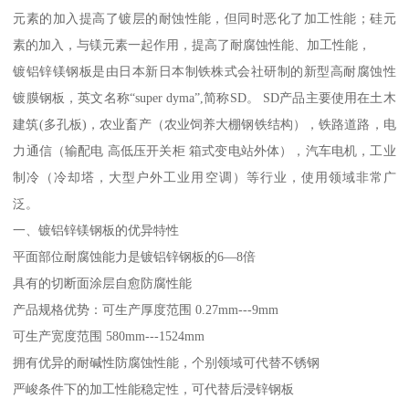
元素的加入提高了镀层的耐蚀性能，但同时恶化了加工性能；硅元
素的加入，与镁元素一起作用，提高了耐腐蚀性能、加工性能，
镀铝锌镁钢板是由日本新日本制铁株式会社研制的新型高耐腐蚀性
镀膜钢板，英文名称“super dyma”,简称SD。 SD产品主要使用在土木
建筑(多孔板)，农业畜产（农业饲养大棚钢铁结构），铁路道路，电
力通信（输配电 高低压开关柜 箱式变电站外体），汽车电机，工业
制冷（冷却塔，大型户外工业用空调）等行业，使用领域非常广
泛。
一、镀铝锌镁钢板的优异特性
平面部位耐腐蚀能力是镀铝锌钢板的6—8倍
具有的切断面涂层自愈防腐性能
产品规格优势：可生产厚度范围 0.27mm---9mm
可生产宽度范围 580mm---1524mm
拥有优异的耐碱性防腐蚀性能，个别领域可代替不锈钢
严峻条件下的加工性能稳定性，可代替后浸锌钢板