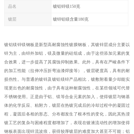
品名
镀铝锌镁150克
镀层
镀锌铝镁含量180克
镀铝镁锌镁钢板是新型高耐腐蚀性镀膜钢板，其镀锌层成分主要以
锌为主，由锌外加铝，镁及微量的硅组成，由于这些添加元素的复
合效果，进一步提高了其腐蚀抑制效果。此外，具有在严峻条件下
的加工性能（拉伸冲压折弯油漆焊接等），镀层硬度高，具有的耐
损伤性。与普通的镀锌及镀铝镁锌产品相比，镀敷附着量少却能实
现更出色的耐腐蚀性，由于具有这种耐腐蚀性，在某些领域可代替
不锈钢使用。正是由于铝、镁等合金元素的加入，使得镀层与钢基
体的化学反应、粘附力，镀层在热镀完成后的冷却过程中的凝固过
程，凝固后各相的形态、分布都发生了根本性的变化，因此其热浸
镀工艺的复杂与困难程度都增加了，表现在镀液流动性的增加使得
钢板表面出现锌流波痕，获得较厚镀层的难度加大甚至不可能；铝