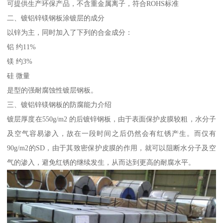
可提供生产环保产品，不含重金属离子，符合ROHS标准
二、镀铝锌镁钢板涂镀层的成分
以锌为主，同时加入了下列的合金成分：
铝 约11%
镁 约3%
硅 微量
是型的强耐腐蚀性镀层钢板。
三、镀铝锌镁钢板的防腐能力介绍
镀层厚度在550g/m2 的后镀锌钢板，由于表面保护皮膜较粗，水分子
及空气容易渗入，故在一段时间之后仍然会有红锈产生。而仅有
90g/m2的SD，由于其致密保护皮膜的作用，就可以阻断水分子及空
气的渗入，避免红锈的继续发生，从而达到更高的耐腐水平。