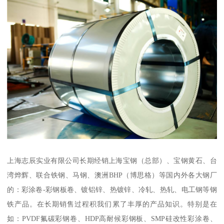
上海志辰实业有限公司长期经销上海宝钢（总部）、宝钢黄石、台
湾烨辉、联合铁钢、马钢、澳洲BHP（博思格）等国内外各大钢厂
的：彩涂卷-彩钢板卷、镀铝锌、热镀锌、冷轧、热轧、电工钢等钢
铁产品。在长期销售过程积我们累了丰厚的产品知识。特别是在
如：PVDF氟碳彩钢卷、HDP高耐候彩钢板、SMP硅改性彩涂卷、