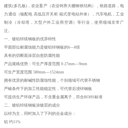
建筑(多孔板)，农业畜产（农业饲养大棚钢铁结构），铁路道路，电
力通信（输配电 高低压开关柜 箱式变电站外体），汽车电机，工业
制冷（冷却塔，大型户外工业用空调）等行业，使用领域非常广
泛。
一、镀铝锌镁钢板的优异特性
平面部位耐腐蚀能力是镀铝锌钢板的6—8倍
具有的切断面涂层自愈防腐性能
产品规格优势：可生产厚度范围 0.27mm---9mm
可生产宽度范围 580mm---1524mm
拥有优异的耐碱性防腐蚀性能，个别领域可代替不锈钢
严峻条件下的加工性能稳定性，可代替后浸锌钢板
可提供生产环保产品，不含重金属离子，符合ROHS标准
二、镀铝锌镁钢板涂镀层的成分
以锌为主，同时加入了下列的合金成分：
铝 约11%