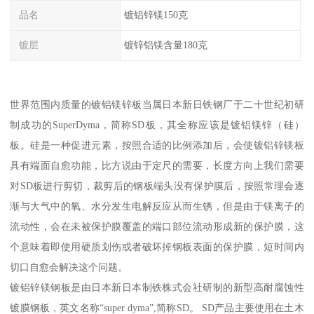
品名
镀铝锌镁150克
镀层
镀锌铝镁含量180克
世界范围内质量的镀铝镁锌板当属日本新日铁钢厂于二十世纪初研
制成功的SuperDyma，简称SD板，其全称应该是镀铝镁锌（硅）
板。硅是一种促进元素，按照合适的比例添加后，会使镀铝锌镁板
具有端面自愈功能，比方说由于定尺的需要，长度方向上我们需要
对SD板进行剪切，裁剪后的钢板端头没有保护膜后，按照常理会逐
渐与大气中的氧、水分发生电解反应从而生锈，但是由于镁离子的
流动性，会在未被保护膜覆盖的端口部位流动形成新的保护膜，这
个意味着即使用硬质划伤或者破坏掉钢板表面的保护膜，短时间内
切口自愈会解决这个问题。
镀铝锌镁钢板是由日本新日本制铁株式会社研制的新型高耐腐蚀性
镀膜钢板，英文名称“super dyma”,简称SD。 SD产品主要使用在土木