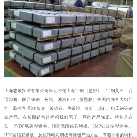
上海志辰实业有限公司长期经销上海宝钢（总部）、宝钢黄石、台
湾烨辉、联合铁钢、马钢、澳洲BHP（博思格）等国内外各大钢厂
的：彩涂卷-彩钢板卷、镀铝锌、热镀锌、冷轧、热轧、电工钢等钢
铁产品。在长期销售过程积我们累了丰厚的产品知识。特别是在
如：PVDF氟碳彩钢卷、HDP高耐候彩钢板、SMP硅改性彩涂卷、
HPC自洁彩钢板，及抗静电彩钢板等涂镀产品方面，有着非常的特长