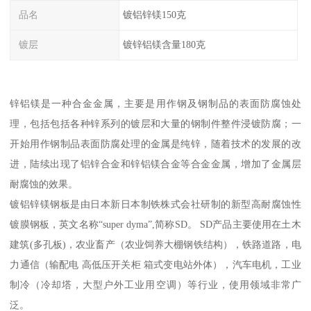
品名
镀铝锌镁150克
镀层
镀锌铝镁含量180克
锌铝镁是一种合金金属，主要是用作钢及钢制品的表面防腐蚀处
理，包括包括各种锌系列的镀层和大量的钢制件整件浸镀防腐；一
开始用作钢制品表面防腐处理的金属是纯锌，随着技术的发展的改
进，陆续出现了铝锌合金和锌铝镁合金等合金金属，增加了金属层
耐腐蚀的效果。
镀铝锌镁钢板是由日本新日本制铁株式会社研制的新型高耐腐蚀性
镀膜钢板，英文名称“super dyma”,简称SD。 SD产品主要使用在土木
建筑(多孔板)，农业畜产（农业饲养大棚钢铁结构），铁路道路，电
力通信（输配电 高低压开关柜 箱式变电站外体），汽车电机，工业
制冷（冷却塔，大型户外工业用空调）等行业，使用领域非常广
泛。