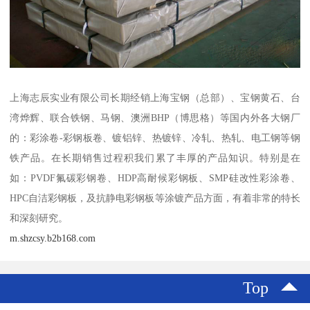
上海志辰实业有限公司长期经销上海宝钢（总部）、宝钢黄石、台
湾烨辉、联合铁钢、马钢、澳洲BHP（博思格）等国内外各大钢厂
的：彩涂卷-彩钢板卷、镀铝锌、热镀锌、冷轧、热轧、电工钢等钢
铁产品。在长期销售过程积我们累了丰厚的产品知识。特别是在
如：PVDF氟碳彩钢卷、HDP高耐候彩钢板、SMP硅改性彩涂卷、
HPC自洁彩钢板，及抗静电彩钢板等涂镀产品方面，有着非常的特长
和深刻研究。
m.shzcsy.b2b168.com
Top