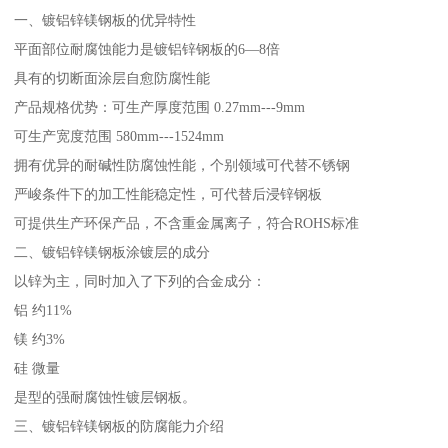
一、镀铝锌镁钢板的优异特性
平面部位耐腐蚀能力是镀铝锌钢板的6—8倍
具有的切断面涂层自愈防腐性能
产品规格优势：可生产厚度范围 0.27mm---9mm
可生产宽度范围 580mm---1524mm
拥有优异的耐碱性防腐蚀性能，个别领域可代替不锈钢
严峻条件下的加工性能稳定性，可代替后浸锌钢板
可提供生产环保产品，不含重金属离子，符合ROHS标准
二、镀铝锌镁钢板涂镀层的成分
以锌为主，同时加入了下列的合金成分：
铝 约11%
镁 约3%
硅 微量
是型的强耐腐蚀性镀层钢板。
三、镀铝锌镁钢板的防腐能力介绍