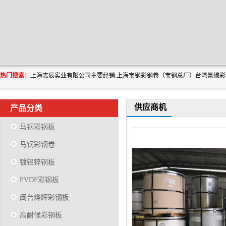
热门搜索：
供应商机
产品分类
马钢彩钢板
马钢彩钢卷
镀铝锌钢板
PVDF彩钢板
闽台烨辉彩钢板
高耐候彩钢板