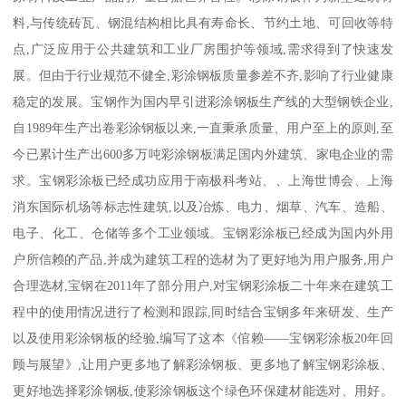
料,与传统砖瓦、钢混结构相比具有寿命长、节约土地、可回收等特
点,广泛应用于公共建筑和工业厂房围护等领域,需求得到了快速发
展。但由于行业规范不健全,彩涂钢板质量参差不齐,影响了行业健康
稳定的发展。宝钢作为国内早引进彩涂钢板生产线的大型钢铁企业,
自1989年生产出卷彩涂钢板以来,一直秉承质量、用户至上的原则,至
今已累计生产出600多万吨彩涂钢板满足国内外建筑、家电企业的需
求。宝钢彩涂板已经成功应用于南极科考站、、上海世博会、上海
消东国际机场等标志性建筑,以及冶炼、电力、烟草、汽车、造船、
电子、化工、仓储等多个工业领域。宝钢彩涂板已经成为国内外用
户所信赖的产品,并成为建筑工程的选材为了更好地为用户服务,用户
合理选材,宝钢在2011年了部分用户,对宝钢彩涂板二十年来在建筑工
程中的使用情况进行了检测和跟踪,同时结合宝钢多年来研发、生产
以及使用彩涂钢板的经验,编写了这本《倌赖——宝钢彩涂板20年回
顾与展望》,让用户更多地了解彩涂钢板、更多地了解宝钢彩涂板、
更好地选择彩涂钢板,使彩涂钢板这个绿色环保建材能选对、用好。