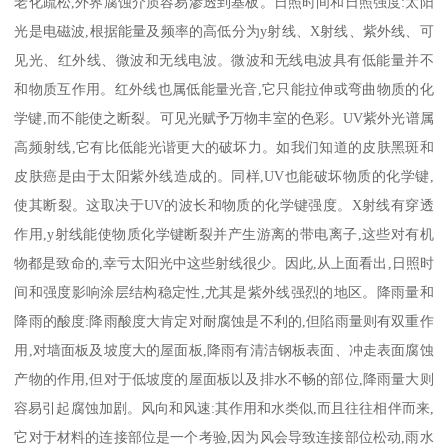
老化疏松,外界腐蚀介质容易渗透到基板。日照时间和日照强度:太阳
光是电磁波,根据能量及频率的高低分为y射线、X射线、紫外线、可
见光、红外线、微波和无线电波。微波和无线电波具有低能量并不
和物质互作用。红外线也属低能量光音,它只能拉伸或弯曲物质的化
学键,而不能使之断裂。可见光赋予万物丰室的色彩。UV紫外光谱属
高频射线,它有比低能光谐更大的破坏力。如我们知道的皮肤黑斑和
皮肤癌是由于太阳紫外线造成的。同样,UV也能破坏物质的化学键,
使其断裂。这取决于UV的波长和物质的化学键强度。X射线有穿透
作用,y射线能使物质化学键断裂并产生游离的带电离子,这些对有机
物都是致命的,幸亏太阳光中这些射线很少。因此,从上面看出,日照时
间和强度影响涂层结构稳定性,尤其是紫外线强烈的地区。降雨量和
降雨的酸度:降雨酸度大肯定对耐腐蚀是不利的,但陷雨量则有双重作
用,对墙面板及坡度大的屋面板,降雨有清洁钢板表面、冲走表面腐蚀
产物的作用,但对于低坡度的屋面板以及排水不畅的部位,降雨量大则
容易引起腐蚀加剧。风向和风速:其作用和水类似,而且往往相伴而来,
它对于材料的连接部位是一个考验,因为风会导致连接部位松动,雨水