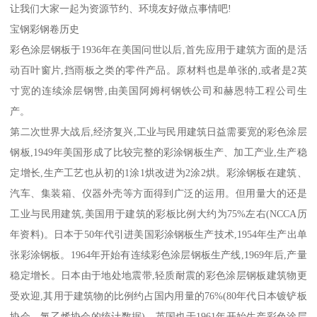
让我们大家一起为资源节约、环境友好做点事情吧!
宝钢彩钢卷历史
彩色涂层钢板于1936年在美国问世以后,首先应用于建筑方面的是活
动百叶窗片,挡雨板之类的零件产品。原材料也是单张的,或者是2英
寸宽的连续涂层钢辔,由美国阿姆柯钢铁公司和赫恩特工程公司生
产。
第二次世界大战后,经济复兴,工业与民用建筑日益需要宽的彩色涂层
钢板,1949年美国形成了比较完整的彩涂钢板生产、加工产业,生产稳
定增长,生产工艺也从初的1涂1烘改进为2涂2烘。彩涂钢板在建筑、
汽车、集装箱、仪器外壳等方面得到广泛的运用。但用量大的还是
工业与民用建筑,美国用于建筑的彩板比例大约为75%左右(NCCA历
年资料)。日本于50年代引进美国彩涂钢板生产技术,1954年生产出单
张彩涂钢板。1964年开始有连续彩色涂层钢板生产线,1969年后,产量
稳定增长。日本由于地处地震带,轻质耐震的彩色涂层钢板建筑物更
受欢迎,其用于建筑物的比例约占国内用量的76%(80年代日本镀铲板
协会、氯乙烯协会的统计数据)。英国也于1961年开始生产彩色涂层