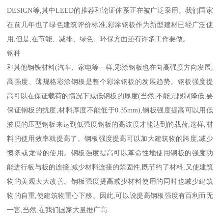
DESIGN等,其中LEED的推荐和论证体系正在被广泛采用。我们国家
在前几年也了绿色建筑评价标准,彩涂钢板作为新型建材已经广泛使
用,但是,在节能、减排、绿色、环保方面还有许多工作要做。
钢种
和其他钢铁材料(汽车、家电等一样,彩涂钢板也在向高强度方向发展,
高强度、薄规格彩涂钢板是整个彩涂钢板的发展趋势。钢板强度提
高可以在保证载荷的情况下减低钢板的厚度(当然,不能无限制降低,要
保证钢板的扰度,材料厚度不能低于0.35mm),钢板强度提高可以用低
波度的压型钢板来达到低强度钢板的高波度才能达到的载荷,这样,材
料的使用效率就提高了。钢板强度提高可以加大建筑物的跨度,减少
懊条或龙骨的使用。钢板强度提高可以革命性地使用钢板的强度功
能进行板与板的连接,减少材料连接的禁固件,既节约了材料,又使建筑
物的美观大大改善。钢板强度提高减少材料使用的同时也减少建筑
物的自重,使建筑物重心下移。因此,可以说提高钢板强度有百利而无
一害,当然,在我们国家大量推广高