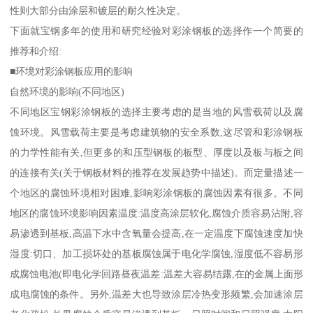
性则大部分由涂层和镀层的耐久性决定。
下面就宝钢多年的使用和研究经验对彩涂钢板的选择作一个简要的
推荐和介绍:
■环境对彩涂钢板应用的影响
自然环境的影响(不同地区)
不同地区宝钢彩涂钢板的选择主要考虑的是当地的风雪载荷以及腐
蚀环境。风雪载荷主要是考虑建筑物的安全系数,这尽管和彩涂钢板
的力学性能有关,但更多的和压型钢板的板型、厚度以及板与板之间
的连接有关(关于钢板材料的推荐在发展趋势中描述)。而定量描述一
个地区的腐蚀环境相对困难,影响彩涂钢板的腐蚀因素有很多。不同
地区的腐蚀环境影响因素温度:温度高涂层软化,腐蚀介质容易沾附,容
易渗透到基板,高温下水中含氧量会提高,在一定温度下腐蚀速度加快
湿度:切口、加工损坏处的基板腐蚀属于电化学腐蚀,湿度低不容易形
成腐蚀电池(即电化学回路昼夜温差:温差大容易结露,在的金属上面形
成电腐蚀的条件。另外,温差大也导致涂层冷热变形频繁,会加速涂层