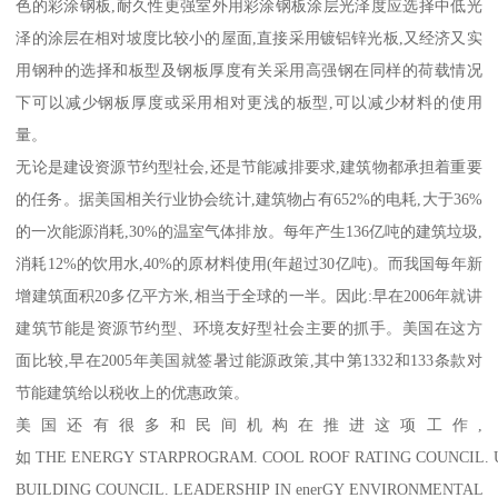
色的彩涂钢板,耐久性更强室外用彩涂钢板涂层光泽度应选择中低光
泽的涂层在相对坡度比较小的屋面,直接采用镀铝锌光板,又经济又实
用钢种的选择和板型及钢板厚度有关采用高强钢在同样的荷载情况
下可以减少钢板厚度或采用相对更浅的板型,可以减少材料的使用
量。
无论是建设资源节约型社会,还是节能减排要求,建筑物都承担着重要
的任务。据美国相关行业协会统计,建筑物占有652%的电耗,大于36%
的一次能源消耗,30%的温室气体排放。每年产生136亿吨的建筑垃圾,
消耗12%的饮用水,40%的原材料使用(年超过30亿吨)。而我国每年新
增建筑面积20多亿平方米,相当于全球的一半。因此:早在2006年就讲
建筑节能是资源节约型、环境友好型社会主要的抓手。美国在这方
面比较,早在2005年美国就签暑过能源政策,其中第1332和133条款对
节能建筑给以税收上的优惠政策。
美国还有很多和民间机构在推进这项工作,
如 THE ENERGY STARPROGRAM. COOL ROOF RATING COUNCIL. 
BUILDING COUNCIL. LEADERSHIP IN enerGY ENVIRONMENTAL