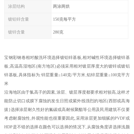
涂层结构
两涂两烘
镀铝锌含量
150克每平方
镀锌含量
280克
宝钢彩钢卷相对酸洗环境选择镀铝锌基板,相对碱性环境选择镀锌基
板;高温高湿地区(南方地区)必须采用相对镀层厚度大的镀锌或镀铝
锌基板,具体指标为:锌层重量≥140克/平方米,铝锌层重量≥100克平方
米
沿海地区由于氯高子的因素,涂层、镀层厚度都要求相对较高,这样才
能防止切口或膜下腐蚀的发生日照或紫外线强烈的地区(西部或高海
拔}选择涂层耐久性好的氟碳或高耐候聚酯等公用及民用建筑不仅要
考虑耐腐蚀性,外观性能也很重要因此,采用涂层更加细腻的PVDF或
HDP是不错的选择在颜色可以选择的情况下,从腐蚀角度讲选择浅颜