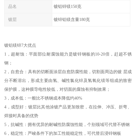
品名
镀铝锌镁150克
镀层
镀锌铝镁含量180克
镀铝镁锌7大优点
1，超耐蚀：平面部位耐腐蚀能力是镀锌钢板的10-20倍，赶超不锈
钢；
2，自愈合：具有的切断面涂层自愈防腐性能，切割面周边的镀 层成
分不断溶出，形成主要由氢、碱性氯化锌及氢氧化镁等组成的致密
保护膜，这种膜导电性较低，对切面的腐蚀有抑制效果；
3，成本低：一般比不锈钢成本降低约40%
4，成型好：镀层比其他涂镀产品更加致密，在拉伸、冲压、折弯、
焊接时具备的优势
5，抗碱性：拥有优异的耐碱性防腐蚀性能，个别领域可代替不锈钢
6，稳定性：严峻条件下的加工性能稳定性，可代替后浸锌钢板