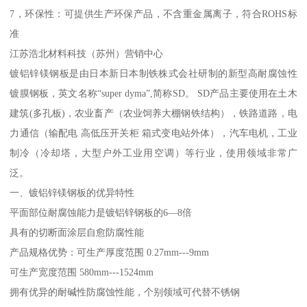
7，环保性：可提供生产环保产品，不含重金属离子，符合ROHS标
准
江苏浩北材料科技（苏州）营销中心
镀铝锌镁钢板是由日本新日本制铁株式会社研制的新型高耐腐蚀性
镀膜钢板，英文名称“super dyma”,简称SD。 SD产品主要使用在土木
建筑(多孔板)，农业畜产（农业饲养大棚钢铁结构），铁路道路，电
力通信（输配电 高低压开关柜 箱式变电站外体），汽车电机，工业
制冷（冷却塔，大型户外工业用空调）等行业，使用领域非常广
泛。
一、镀铝锌镁钢板的优异特性
平面部位耐腐蚀能力是镀铝锌钢板的6—8倍
具有的切断面涂层自愈防腐性能
产品规格优势：可生产厚度范围 0.27mm---9mm
可生产宽度范围 580mm---1524mm
拥有优异的耐碱性防腐蚀性能，个别领域可代替不锈钢