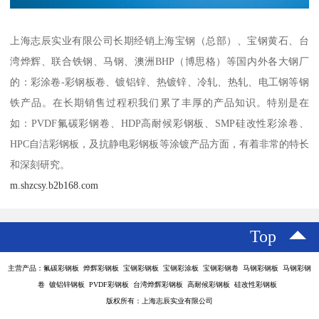
上海志辰实业有限公司长期经销上海宝钢（总部）、宝钢黄石、台
湾烨辉、联合铁钢、马钢、澳洲BHP（博思格）等国内外各大钢厂
的：彩涂卷-彩钢板卷、镀铝锌、热镀锌、冷轧、热轧、电工钢等钢
铁产品。在长期销售过程积我们累了丰厚的产品知识。特别是在
如：PVDF氟碳彩钢卷、HDP高耐候彩钢板、SMP硅改性彩涂卷、
HPC自洁彩钢板，及抗静电彩钢板等涂镀产品方面，有着非常的特长
和深刻研究。
m.shzcsy.b2b168.com
Top
主营产品：氟碳彩钢板 烨辉彩钢板 宝钢彩钢板 宝钢彩涂板 宝钢彩钢卷 马钢彩钢板 马钢彩钢
卷 镀铝锌钢板 PVDF彩钢板 台湾烨辉彩钢板 高耐候彩钢板 硅改性彩钢板
版权所有：上海志辰实业有限公司