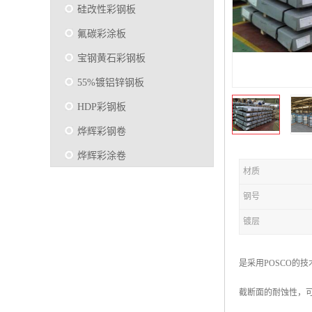
硅改性彩钢板
氟碳彩涂板
宝钢黄石彩钢板
55%镀铝锌钢板
HDP彩钢板
烨辉彩钢卷
烨辉彩涂卷
材质
马钢彩钢板卷
钢号
宝钢彩涂卷
镀层
SMP硅改性彩钢板
烨辉彩涂板
是采用POSCO的技
镀铝锌
截断面的耐蚀性，可
马钢彩涂板