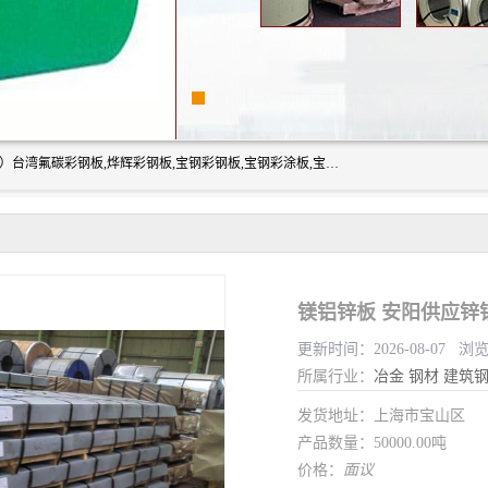
上海志辰实业有限公司主要经销:上海宝钢彩钢卷（宝钢总厂）台湾氟碳彩钢板,烨辉彩钢板,宝钢彩钢板,宝钢彩涂板,宝钢彩钢卷,马钢彩钢板,马钢彩钢卷,镀铝锌钢板,PVDF彩钢板,台湾烨辉彩钢板,高耐候彩钢板,硅改性彩钢板,规格齐全。
镁铝锌板 安阳供应锌
更新时间：2026-08-07 浏
所属行业：
冶金
钢材
建筑
发货地址：上海市宝山区
产品数量：50000.00吨
价格：
面议