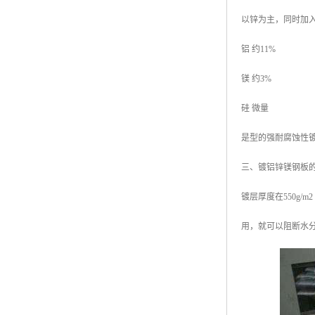
以锌为主，同时加
铝 约11%
镁 约3%
硅 微量
是型的强耐腐蚀性
三、镀铝锌镁钢板
镀层厚度在550g
用，就可以阻断水