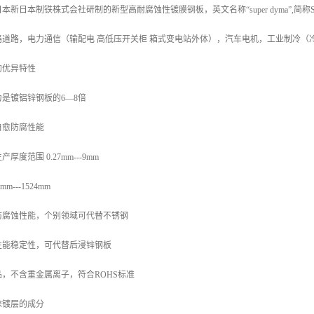
新日本制铁株式会社研制的新型高耐腐蚀性镀膜钢板，英文名称“super dyma”,简
路道路，电力通信（输配电 高低压开关柜 箱式变电站外体），汽车电机，工业制冷（
的优异特性
是镀铝锌钢板的6—8倍
自愈防腐性能
度范围 0.27mm---9mm
---1524mm
防腐蚀性能，个别领域可代替不锈钢
性能稳定性，可代替后浸锌钢板
，不含重金属离子，符合ROHS标准
涂镀层的成分