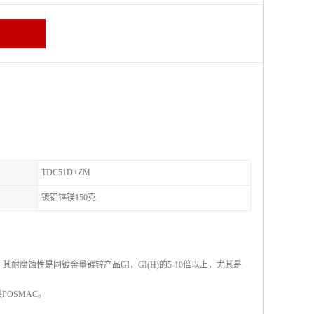
TDC51D+ZM
镀铝锌镁150克
，其耐腐蚀性是同镀金量镀锌产品GI，GI(H)的5-10倍以上，尤其是
OSMAC。