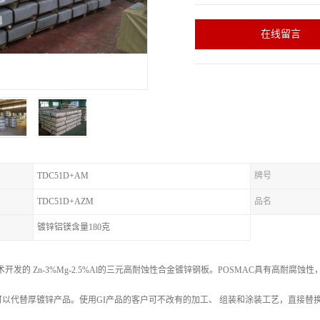
在线留言
TDC51D+AM
牌号
TDC51D+AZM
品名
镀锌铝镁含量180克
术开发的 Zn-3%Mg-2.5%Al的三元高耐蚀性合金镀锌钢板。POSMAC具有高耐腐蚀性
以代替厚镀锌产品。使用GI产品的客户可不改有的加工、 组装和涂装工艺，直接替换P