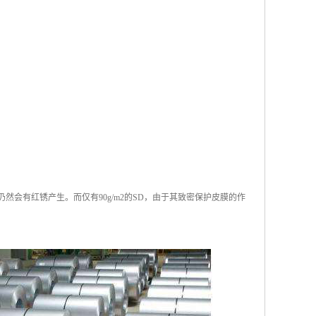
仍然会有红锈产生。而仅有90g/m2的SD，由于其致密保护皮膜的作