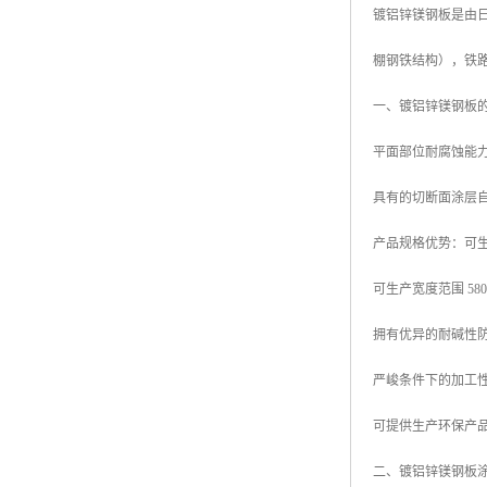
镀铝锌镁钢板是由日本
高耐候彩涂板
烨辉彩钢板
棚钢铁结构），铁
宝钢彩钢卷
一、镀铝锌镁钢板
宝钢彩钢板
平面部位耐腐蚀能力
宝钢彩涂板
具有的切断面涂层
氟碳彩钢板
产品规格优势：可生产厚
可生产宽度范围 580mm
拥有优异的耐碱性
严峻条件下的加工
可提供生产环保产品
二、镀铝锌镁钢板