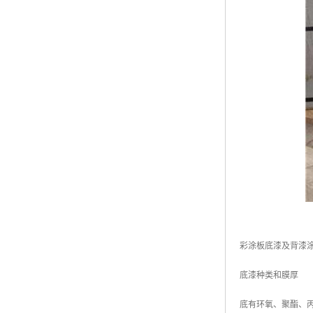
彩涂板底漆及背漆
底漆种类和膜厚
底有环氧、聚酯、丙