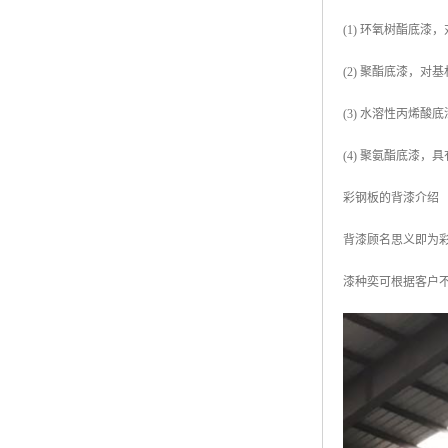
(1) 环氧树酯底
(2) 聚酯底漆，
(3) 水溶性丙烯
(4) 聚氨酯底漆
彩钢板的背漆介绍
背漆顾名思义即为彩
漆种奕可根据客户不