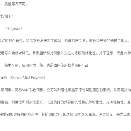
件、质量等各不同。
介如如下：
（Polyester）
良好的附件着性，彩涂钢板易于加工成型，价廉且产品多，颜色和光泽的选择余地大。
使用寿命会相对降低，且聚脂涂料对耐紫外光性与涂膜耐烨化性，并不理想，因此PE
。一般地区用，使用环境一般，也是国内使用数量多的产品
Silicone Mied Polyester）
层钢板，简称SMP彩色钢板，亦可叫耐磨性聚脂面漆或叫耐磨性彩钢板，采用高抗纳
硬度强，耐磨性和耐热性良好，以及良好的外部耐久性和抗体粉化性，光泽保持性，且
MP提供钢板更好的的持久性，其防蚀能力可长达10-12年之久面漆。涂层厚度一般为正面5
。