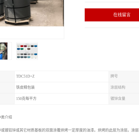
在线留言
TDC51D+Z
牌号
铁皮精包装
涂层结构
150克每平方
镀锌含量
种类介绍
锌或镀铝锌或其它材质基板的双面涂覆烘烤一定厚度的油漆。烘烤的此层为涂层。涂层