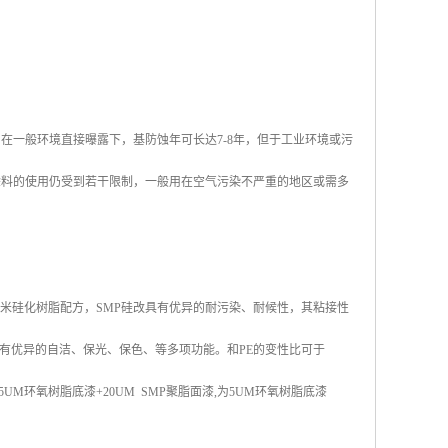
在一般环境直接曝露下，基防蚀年可长达7-8年，但于工业环境或污
涂料的使用仍受到若干限制，一般用在空气污染不严重的地区或需多
米硅化树脂配方，SMP硅改具有优异的耐污染、耐候性，其粘接性
有优异的自洁、保光、保色、等多项功能。和PE的变性比可于
UM环氧树脂底漆+20UM SMP聚脂面漆,为5UM环氧树脂底漆