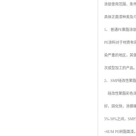
涂层使用范围、条
高耐候彩涂板
烨辉彩钢板
具体正面漆种类及
宝钢彩钢卷
1、 普通PE聚脂涂层 
宝钢彩钢板
PE涂料对于材质有
宝钢彩涂板
染严重的地区，其
氟碳彩钢板
次成型加工的产品
2、 SMP硅改性聚脂涂层（
硅改性聚脂彩色涂
好、固化快，涂膜
5%-50%之间，S
+6UM PE树脂面漆