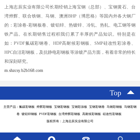
上海志辰实业有限公司长期经销上海宝钢（总部）、宝钢黄石、台
湾烨辉、联合铁钢、马钢、澳洲BHP（博思格）等国内外各大钢厂
的：彩涂卷-彩钢板卷、镀铝锌、热镀锌、冷轧、热轧、电工钢等钢
铁产品。在长期销售过程积我们累了丰厚的产品知识。特别是在
如：PVDF氟碳彩钢卷、HDP高耐候彩钢板、SMP硅改性彩涂卷、
HPC自洁彩钢板，及抗静电彩钢板等涂镀产品方面，有着非常的特长
和深刻研究。
m.shzcsy.b2b168.com
Top
主营产品：氟碳彩钢板 烨辉彩钢板 宝钢彩钢板 宝钢彩涂板 宝钢彩钢卷 马钢彩钢板 马钢彩钢
卷 镀铝锌钢板 PVDF彩钢板 台湾烨辉彩钢板 高耐候彩钢板 硅改性彩钢板
版权所有：上海志辰实业有限公司