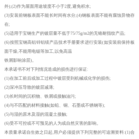
外);(2)作为屋面用途坡度不小于2度,避免积水;
(3)安装前钢板表面不能长时间有水分;(4)钢板表面不能有腐蚀异物存
在;
(5)适用于宝钢生产的镀层量不低于75/75g/m2的无铬耐指纹产品;
(6)按照宝钢高铝锌铝镁产品技术手册要求进行安装(如安装前保持板
面干燥,不能用电锯等加工,以免高温
铁屑影响涂层)。
本承诺书不对下列情况造成的损伤进行保证:
(1)在加工前后或加工过程中镀层受到机械或化学的损伤;
(2)深冲压导致的镀层减薄;
(3)长时间的沉积物、铁屑或接触油污;
(4)与不匹配的材料接触(如铅、铜、石墨或不锈钢等);
(5)与湿的原木及湿的混凝土接触;
(6)受不可控或不可预见的人为或自然灾害的影响。
本质量承诺自生效之日起,用户必须提供下列完整的可追溯资料:(1)合