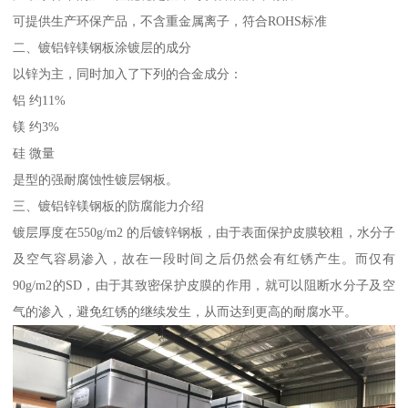
可提供生产环保产品，不含重金属离子，符合ROHS标准
二、镀铝锌镁钢板涂镀层的成分
以锌为主，同时加入了下列的合金成分：
铝 约11%
镁 约3%
硅 微量
是型的强耐腐蚀性镀层钢板。
三、镀铝锌镁钢板的防腐能力介绍
镀层厚度在550g/m2 的后镀锌钢板，由于表面保护皮膜较粗，水分子
及空气容易渗入，故在一段时间之后仍然会有红锈产生。而仅有
90g/m2的SD，由于其致密保护皮膜的作用，就可以阻断水分子及空
气的渗入，避免红锈的继续发生，从而达到更高的耐腐水平。