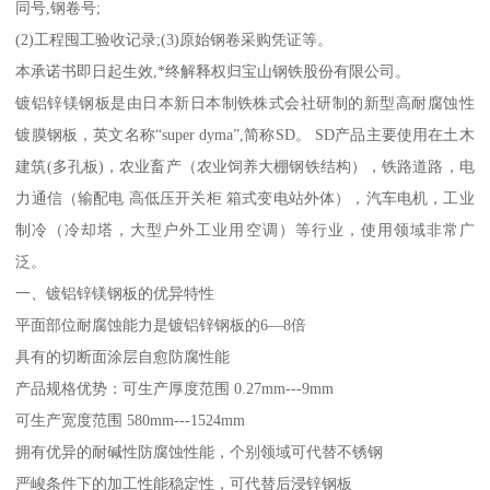
同号,钢卷号;
(2)工程囤工验收记录;(3)原始钢卷采购凭证等。
本承诺书即日起生效,*终解释权归宝山钢铁股份有限公司。
镀铝锌镁钢板是由日本新日本制铁株式会社研制的新型高耐腐蚀性
镀膜钢板，英文名称“super dyma”,简称SD。 SD产品主要使用在土木
建筑(多孔板)，农业畜产（农业饲养大棚钢铁结构），铁路道路，电
力通信（输配电 高低压开关柜 箱式变电站外体），汽车电机，工业
制冷（冷却塔，大型户外工业用空调）等行业，使用领域非常广
泛。
一、镀铝锌镁钢板的优异特性
平面部位耐腐蚀能力是镀铝锌钢板的6—8倍
具有的切断面涂层自愈防腐性能
产品规格优势：可生产厚度范围 0.27mm---9mm
可生产宽度范围 580mm---1524mm
拥有优异的耐碱性防腐蚀性能，个别领域可代替不锈钢
严峻条件下的加工性能稳定性，可代替后浸锌钢板