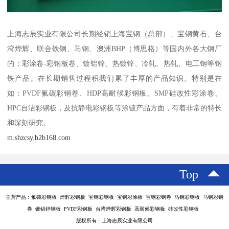
上海志辰实业有限公司长期经销上海宝钢（总部）、宝钢黄石、台
湾烨辉、联合铁钢、马钢、澳洲BHP（博思格）等国内外各大钢厂
的：彩涂卷-彩钢板卷、镀铝锌、热镀锌、冷轧、热轧、电工钢等钢
铁产品。在长期销售过程积我们累了丰厚的产品知识。特别是在
如：PVDF氟碳彩钢卷、HDP高耐候彩钢板、SMP硅改性彩涂卷、
HPC自洁彩钢板，及抗静电彩钢板等涂镀产品方面，有着非常的特长
和深刻研究。
m.shzcsy.b2b168.com
Top
主营产品：氟碳彩钢板 烨辉彩钢板 宝钢彩钢板 宝钢彩涂板 宝钢彩钢卷 马钢彩钢板 马钢彩钢
卷 镀铝锌钢板 PVDF彩钢板 台湾烨辉彩钢板 高耐候彩钢板 硅改性彩钢板
版权所有：上海志辰实业有限公司