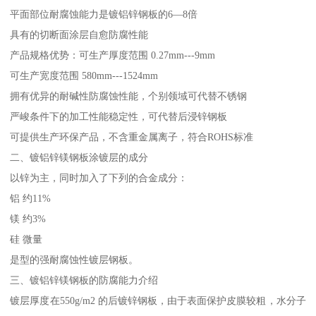
平面部位耐腐蚀能力是镀铝锌钢板的6—8倍
具有的切断面涂层自愈防腐性能
产品规格优势：可生产厚度范围 0.27mm---9mm
可生产宽度范围 580mm---1524mm
拥有优异的耐碱性防腐蚀性能，个别领域可代替不锈钢
严峻条件下的加工性能稳定性，可代替后浸锌钢板
可提供生产环保产品，不含重金属离子，符合ROHS标准
二、镀铝锌镁钢板涂镀层的成分
以锌为主，同时加入了下列的合金成分：
铝 约11%
镁 约3%
硅 微量
是型的强耐腐蚀性镀层钢板。
三、镀铝锌镁钢板的防腐能力介绍
镀层厚度在550g/m2 的后镀锌钢板，由于表面保护皮膜较粗，水分子