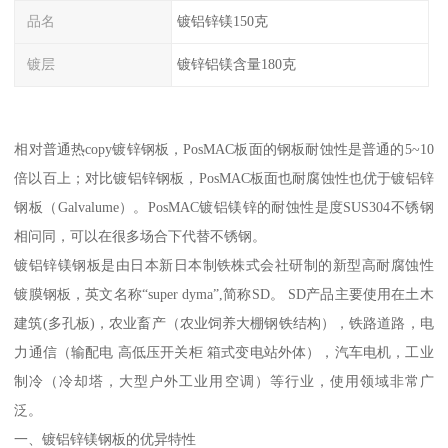
品名
镀铝锌镁150克
镀层
镀锌铝镁含量180克
相对普通热copy镀锌钢板，PosMAC板面的钢板耐蚀性是普通的5~10
倍以百上；对比镀铝锌钢板，PosMAC板面也耐腐蚀性也优于镀铝锌
钢板（Galvalume）。PosMAC镀铝镁锌的耐蚀性是度SUS304不锈钢
相问同，可以在很多场合下代替不锈钢。
镀铝锌镁钢板是由日本新日本制铁株式会社研制的新型高耐腐蚀性
镀膜钢板，英文名称“super dyma”,简称SD。 SD产品主要使用在土木
建筑(多孔板)，农业畜产（农业饲养大棚钢铁结构），铁路道路，电
力通信（输配电 高低压开关柜 箱式变电站外体），汽车电机，工业
制冷（冷却塔，大型户外工业用空调）等行业，使用领域非常广
泛。
一、镀铝锌镁钢板的优异特性