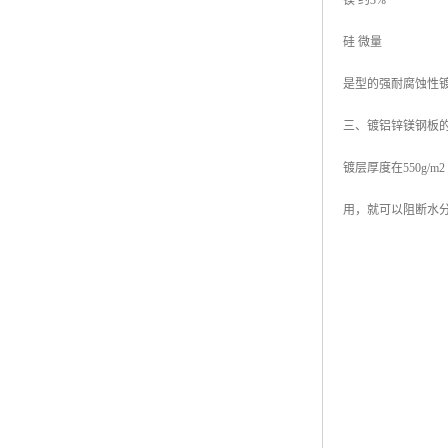
镁 约3%
硅 微量
是型的强耐腐蚀性
三、镀铝锌镁钢板
镀层厚度在550g
用，就可以阻断水