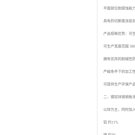
平面部位耐腐蚀能力
具有的切断面涂层
产品规格优势：可生产厚
可生产宽度范围 580mm
拥有优异的耐碱性
严峻条件下的加工
可提供生产环保产品
二、镀铝锌镁钢板
以锌为主，同时加
铝 约11%