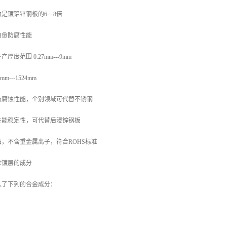
是镀铝锌钢板的6—8倍
自愈防腐性能
度范围 0.27mm---9mm
---1524mm
防腐蚀性能，个别领域可代替不锈钢
性能稳定性，可代替后浸锌钢板
，不含重金属离子，符合ROHS标准
涂镀层的成分
入了下列的合金成分：