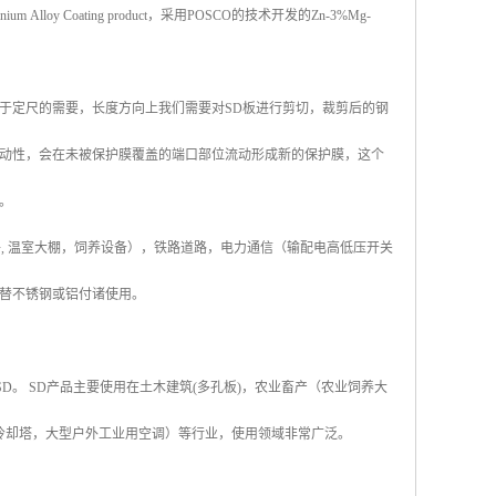
lloy Coating product，采用POSCO的技术开发的Zn-3%Mg-
于定尺的需要，长度方向上我们需要对SD板进行剪切，裁剪后的钢
动性，会在未被保护膜覆盖的端口部位流动形成新的保护膜，这个
。
配件, 温室大棚，饲养设备），铁路道路，电力通信（输配电高低压开关
替不锈钢或铝付诸使用。
称SD。 SD产品主要使用在土木建筑(多孔板)，农业畜产（农业饲养大
冷却塔，大型户外工业用空调）等行业，使用领域非常广泛。