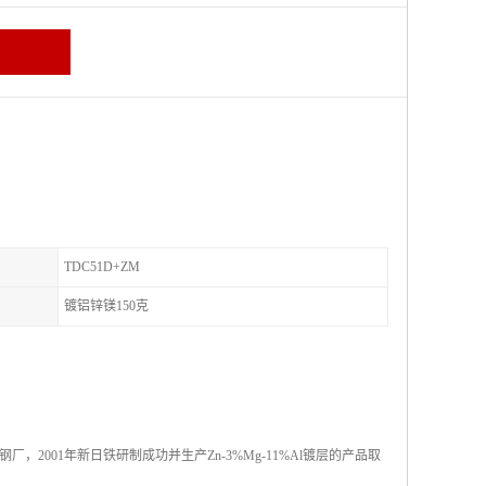
TDC51D+ZM
镀铝锌镁150克
001年新日铁研制成功并生产Zn-3%Mg-11%Al镀层的产品取