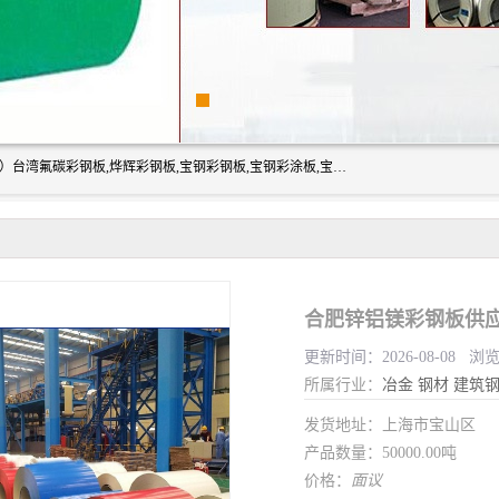
上海志辰实业有限公司主要经销:上海宝钢彩钢卷（宝钢总厂）台湾氟碳彩钢板,烨辉彩钢板,宝钢彩钢板,宝钢彩涂板,宝钢彩钢卷,马钢彩钢板,马钢彩钢卷,镀铝锌钢板,PVDF彩钢板,台湾烨辉彩钢板,高耐候彩钢板,硅改性彩钢板,规格齐全。
合肥锌铝镁彩钢板供应
更新时间：2026-08-08 浏
所属行业：
冶金
钢材
建筑
发货地址：上海市宝山区
产品数量：50000.00吨
价格：
面议