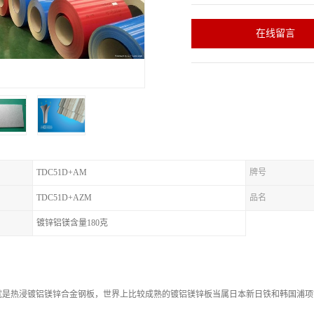
在线留言
TDC51D+AM
牌号
TDC51D+AZM
品名
镀锌铝镁含量180克
是热浸镀铝镁锌合金钢板，世界上比较成熟的镀铝镁锌板当属日本新日铁和韩国浦项钢厂，2