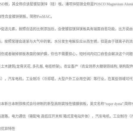
称SD板，其全称应该是镀铝镁锌（硅）板。浦项锌铝镁全称是POSCO Magnesium Aluminium A
耐蚀性合金镀锌钢板，简称PosMAC。
种促进元素，按照合适的比例添加后，会使镀铝镁锌镁板具有端面自愈功能，比方说由
后，按照常理会逐渐与大气中的氧、水分发生电解反应从而生锈，但是由于镁离子的流
划伤或者破掉钢板表面的保护膜，你也不需要担心，短时间内切口自愈会解决这个问题
土木建筑(龙骨天花, 多孔板, 电缆桥架)，农业畜产（农业饲养大棚钢铁结构, 钢构
体），汽车电机，工业制冷（冷却塔，大型户外工业用空调）等行业，在某些领域可代
新日本制铁株式会社研制的新型高耐腐蚀性镀膜钢板，英文名称“super dyma”,简
路道路，电力通信（输配电 高低压开关柜 箱式变电站外体），汽车电机，工业制冷（
的优异特性