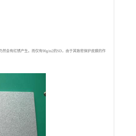
仍然会有红锈产生。而仅有90g/m2的SD，由于其致密保护皮膜的作