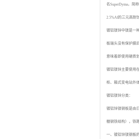
名SuperDyma，简
高耐候彩涂板
烨辉彩钢板
2.5%Al的三元高
宝钢彩钢卷
镀铝镁锌中镁是一
宝钢彩钢板
板端头没有保护膜
宝钢彩涂板
意味着即使用硬质
氟碳彩钢板
镀铝镁锌主要使用在
柜、箱式变电站外
镀铝镁锌分类：
镀铝锌镁钢板是由日本
棚钢铁结构），铁
一、镀铝锌镁钢板