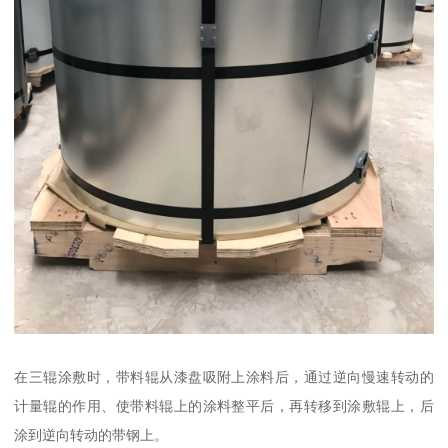
在三辊涂敷时，带料辊从漆盘吸附上涂料后，通过逆向慢速转动的
计量辊的作用、使带料辊上的涂料整平后，再转移到涂敷辊上，后
涂到逆向转动的带钢上。