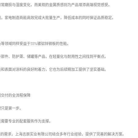
日常磨损与湿度变化，而美观的金属质感则为产品增添高端视觉感受。
利，家电制造商能高效完成大批量生产，降低成本的同时保证品质稳定。
等领域同样受益于55%镀铝锌钢板的性能。
身部件、防护罩、储罐等产品，在轻量化与耐用性之间找到平衡点。
能和表面对涂料的良好附着力，它也为后续精加工提供了坚实基础。
到交付的全流程保障
材只是第一步。
还需要专业的配套服务作为支撑。
钢板的需求，上海志辰实业有限公司结合多年行业经验，提供了完善的解决方案。