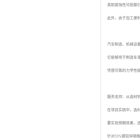
其耐腐蚀性可抵御
此外，由于加工便
汽车制造、机械设备
它能够用于制造车
凭借可靠的力学性
服务支持：从选材
在项目实践中，选
要实现预期效果，
针对55%镀铝锌