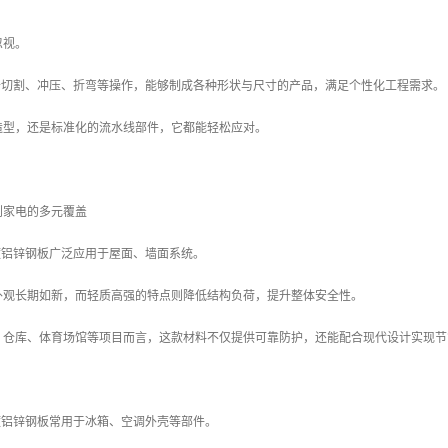
忽视。
易于切割、冲压、折弯等操作，能够制成各种形状与尺寸的产品，满足个性化工程需求。
造型，还是标准化的流水线部件，它都能轻松应对。
到家电的多元覆盖
镀铝锌钢板广泛应用于屋面、墙面系统。
外观长期如新，而轻质高强的特点则降低结构负荷，提升整体安全性。
、仓库、体育场馆等项目而言，这款材料不仅提供可靠防护，还能配合现代设计实现节
镀铝锌钢板常用于冰箱、空调外壳等部件。