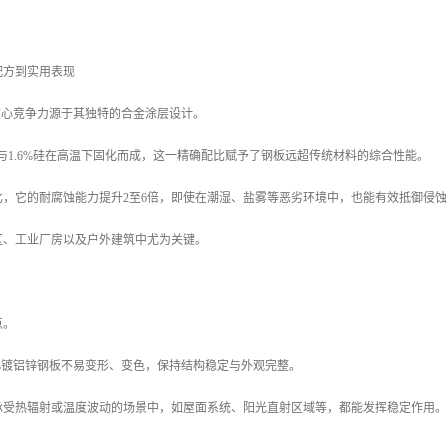
配方到实用表现
核心竞争力源于其独特的合金涂层设计。
4%锌与1.6%硅在高温下固化而成，这一精确配比赋予了钢板远超传统材料的综合性能。
比，它的耐腐蚀能力提升2至6倍，即使在潮湿、盐雾等恶劣环境中，也能有效抵御侵
区、工业厂房以及户外建筑中尤为关键。
点。
%镀铝锌钢板不易变形、变色，保持结构稳定与外观完整。
承受热辐射或温度波动的场景中，如屋面系统、阳光直射区域等，都能发挥稳定作用。