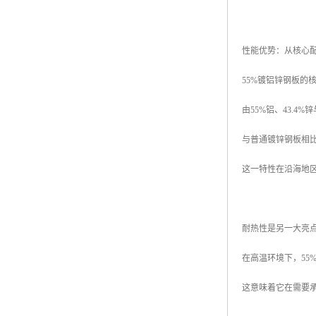
性能优势：从核心
55%镀铝锌钢板的
由55%铝、43.
与普通镀锌钢板相
这一特性在沿海地
耐热性是另一大亮
在高温环境下，55
这意味着它在需要