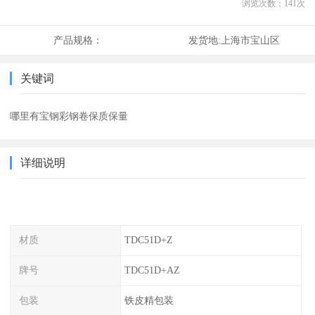
浏览次数：
141
次
产品规格：
发货地:
上海市宝山区
关键词
哪里有宝钢彩钢卷保质保量
详细说明
材质
TDC51D+Z
牌号
TDC51D+AZ
包装
铁皮精包装