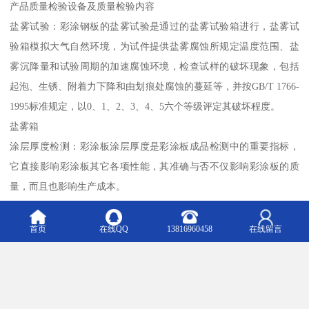
产品质量检验设备及质量检验内容
盐雾试验：彩涂钢板的盐雾试验是通过的盐雾试验箱进行，盐雾试
验箱模拟大气自然环境，为试件提供盐雾腐蚀所规定温度范围、盐
雾沉降量和试验周期的加速腐蚀环境，检查试样的破坏现象，包括
起泡、生锈、附着力下降和由划痕处腐蚀的蔓延等，并按GB/T 1766-
1995标准规定，以0、1、2、3、4、5六个等级评定其破坏程度。
盐雾箱
涂层厚度检测：彩涂板涂层厚度是彩涂板成品检测中的重要指标，
它直接影响彩涂板其它各项性能，其准确与否不仅影响彩涂板的质
量，而且也影响生产成本。
实验方法执行标准为GB/T12754-2006彩色涂层钢板及钢带和
GB/T13448-2006彩色涂层钢板及钢带的试验方法。GB/T13448-2006
首页
在线QQ
13816960458
在线留言
中规定的4种彩涂板涂层厚度的检测方法为磁性测厚仪法、千分尺
法、钻孔破坏式显微镜法和金相显微镜法。
DJH涂层厚度检测仪
人工加速老化仪：是涂膜耐候性能检测的常用设备，它是通过在实