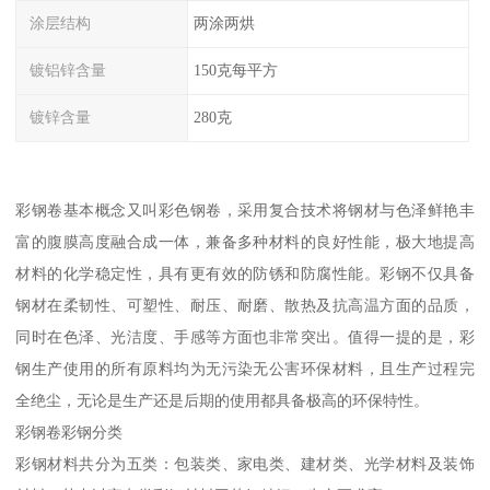
涂层结构
两涂两烘
镀铝锌含量
150克每平方
镀锌含量
280克
彩钢卷基本概念又叫彩色钢卷，采用复合技术将钢材与色泽鲜艳丰
富的腹膜高度融合成一体，兼备多种材料的良好性能，极大地提高
材料的化学稳定性，具有更有效的防锈和防腐性能。彩钢不仅具备
钢材在柔韧性、可塑性、耐压、耐磨、散热及抗高温方面的品质，
同时在色泽、光洁度、手感等方面也非常突出。值得一提的是，彩
钢生产使用的所有原料均为无污染无公害环保材料，且生产过程完
全绝尘，无论是生产还是后期的使用都具备极高的环保特性。
彩钢卷彩钢分类
彩钢材料共分为五类：包装类、家电类、建材类、光学材料及装饰