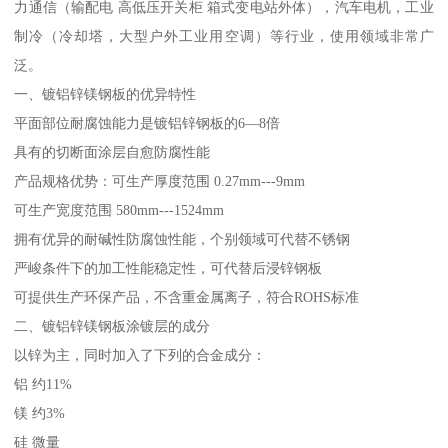
力通信（输配电 高低压开关柜 箱式变电站外体），汽车电机，工业
制冷（冷却塔，大型户外工业用空调）等行业，使用领域非常广
泛。
一、镀铝锌镁钢板的优异特性
平面部位耐腐蚀能力是镀铝锌钢板的6—8倍
具有的切断面涂层自愈防腐性能
产品规格优势：可生产厚度范围 0.27mm---9mm
可生产宽度范围 580mm---1524mm
拥有优异的耐碱性防腐蚀性能，个别领域可代替不锈钢
严峻条件下的加工性能稳定性，可代替后浸锌钢板
可提供生产环保产品，不含重金属离子，符合ROHS标准
二、镀铝锌镁钢板涂镀层的成分
以锌为主，同时加入了下列的合金成分：
铝 约11%
镁 约3%
硅 微量