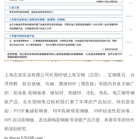
上海志辰实业有限公司长期经销上海宝钢（总部）、宝钢黄石、台
湾烨辉、联合铁钢、马钢、澳洲BHP（博思格）等国内外各大钢厂
的：彩涂卷-彩钢板卷、镀铝锌、热镀锌、冷轧、热轧、电工钢等钢
铁产品。在长期销售过程积我们累了丰厚的产品知识。特别是在
如：PVDF氟碳彩钢卷、HDP高耐候彩钢板、SMP硅改性彩涂卷、
HPC自洁彩钢板，及抗静电彩钢板等涂镀产品方面，有着非常的特长
和深刻研究。
m.shzcsy.b2b168.com