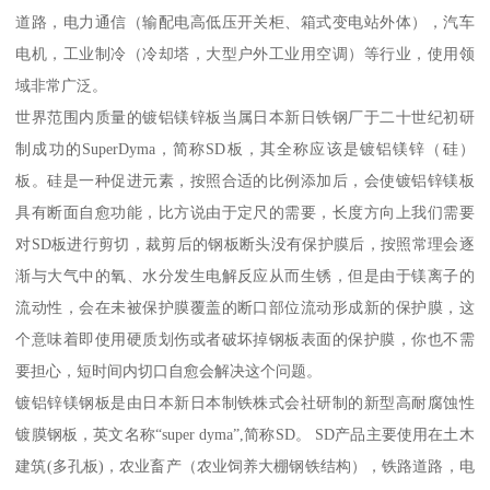
道路，电力通信（输配电高低压开关柜、箱式变电站外体），汽车
电机，工业制冷（冷却塔，大型户外工业用空调）等行业，使用领
域非常广泛。
世界范围内质量的镀铝镁锌板当属日本新日铁钢厂于二十世纪初研
制成功的SuperDyma，简称SD板，其全称应该是镀铝镁锌（硅）
板。硅是一种促进元素，按照合适的比例添加后，会使镀铝锌镁板
具有断面自愈功能，比方说由于定尺的需要，长度方向上我们需要
对SD板进行剪切，裁剪后的钢板断头没有保护膜后，按照常理会逐
渐与大气中的氧、水分发生电解反应从而生锈，但是由于镁离子的
流动性，会在未被保护膜覆盖的断口部位流动形成新的保护膜，这
个意味着即使用硬质划伤或者破坏掉钢板表面的保护膜，你也不需
要担心，短时间内切口自愈会解决这个问题。
镀铝锌镁钢板是由日本新日本制铁株式会社研制的新型高耐腐蚀性
镀膜钢板，英文名称“super dyma”,简称SD。 SD产品主要使用在土木
建筑(多孔板)，农业畜产（农业饲养大棚钢铁结构），铁路道路，电