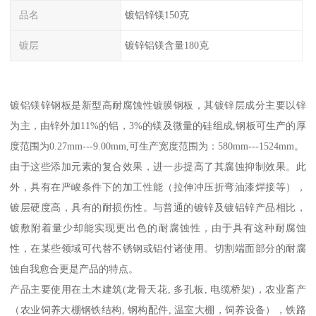
品名
镀铝锌镁150克
镀层
镀锌铝镁含量180克
镀铝镁锌钢板是新型高耐腐蚀性镀膜钢板，其镀锌层成分主要以锌
为主，由锌外加11%的铝，3%的镁及微量的硅组成,钢板可生产的厚
度范围为0.27mm---9.00mm,可生产宽度范围为：580mm---1524mm。
由于这些添加元素的复合效果，进一步提高了其腐蚀抑制效果。此
外，具有在严峻条件下的加工性能（拉伸冲压折弯油漆焊接等），
镀层硬度高，具有的耐损伤性。与普通的镀锌及镀铝锌产品相比，
镀敷附着量少却能实现更出色的耐腐蚀性，由于具有这种耐腐蚀
性，在某些领域可代替不锈钢或铝付诸使用。切割端面部分的耐腐
蚀自我愈合更是产品的特点。
产品主要使用在土木建筑(龙骨天花, 多孔板, 电缆桥架)，农业畜产
（农业饲养大棚钢铁结构, 钢构配件, 温室大棚，饲养设备），铁路